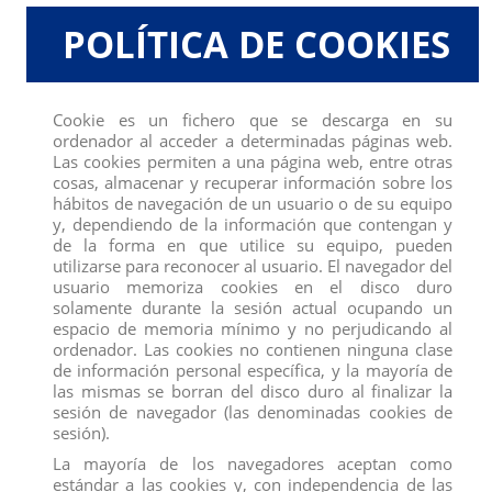
POLÍTICA DE COOKIES
En Frozen 2 de Disney, los personajes se embarcan en épicas aventuras
nuevas llenas de sorpresas y las figuras sorpresas de Disney Frozen Pop
Adventures alegran de forma inesperada. ¿Qué personaje de Disney Frozen 2
Cookie es un fichero que se descarga en su
recibirá tu pequeño? ¡Es un divertido juego de adivinanzas ya que los niños
ordenador al acceder a determinadas páginas web.
tendrán que abrir el estuche con forma de cristal para revelar la figura que
Las cookies permiten a una página web, entre otras
cosas, almacenar y recuperar información sobre los
guarda!
hábitos de navegación de un usuario o de su equipo
ESTUCHE CON FORMA DE CRISTAL. Cada figura viene en su propio
y, dependiendo de la información que contengan y
de la forma en que utilice su equipo, pueden
estuche de cristal que se abre y se cierra para que puedas guardar dentro la
utilizarse para reconocer al usuario. El navegador del
figura
usuario memoriza cookies en el disco duro
¡LLENO DE CHISPAS! Cada estuche de cristal incluye una sorpresa con
solamente durante la sesión actual ocupando un
espacio de memoria mínimo y no perjudicando al
chispas, para cuando tu pequeño abra la caja por primera vez.
ordenador. Las cookies no contienen ninguna clase
Producto no recomendado para menores de 4 años.
de información personal específica, y la mayoría de
las mismas se borran del disco duro al finalizar la
PRECIO POR UNIDAD
sesión de navegador (las denominadas cookies de
sesión).
La mayoría de los navegadores aceptan como
estándar a las cookies y, con independencia de las