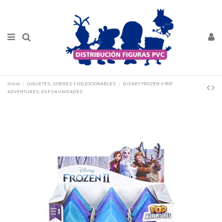
Inicio
JUGUETES, SOBRES Y COLECCIONABLES
DISNEY FROZEN II POP
ADVENTURES, EXP 24 UNIDADES