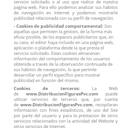
servicio solicitado o al uso que realice de nuestra
exigido por la U.E.
página web. Para ello podemos analizar sus hábitos
Compra
ahora y recíbelo en 24/48 horas en su establecimiento.
de navegación en Internet y podemos mostrarle
Recuerde que disponemos de un
chat
donde le atendemos
publicidad relacionada con su perfil de navegación.
personalmente, pregúntenos sus dudas.
- Cookies de publicidad comportamental:
Son
Somos una
empresa
avalada por una gran
experiencia
en
aquéllas que permiten la gestión, de la forma más
el
mercado
de
distribución
y
venta al por mayor
.
eficaz posible, de los espacios publicitarios que, en
Los mejores precios los encontrarás
su caso, el editor haya incluido en una página web,
en
www.distribucionfiguraspvc.com
, tu página de
confianza.
aplicación o plataforma desde la que presta el
servicio solicitado. Estas cookies almacenan
información del comportamiento de los usuarios
obtenida a través de la observación continuada de
Comentarios (0)
Calificación
sus hábitos de navegación, lo que permite
desarrollar un perfil específico para mostrar
No hay reseñas de clientes en este momento.
publicidad en función del mismo.
Cookies de terceros:
La Web
de
www.DistribucionFigurasPvc.com
puede
utilizar servicios de terceros que, por cuenta
de
www.DistribucionFigurasPvc.com
, recopilaran
información con fines estadísticos, de uso del Site
Los clientes que adquirieron este producto también
por parte del usuario y para la prestacion de otros
compraron:
servicios relacionados con la actividad del Website y
otros servicios de Internet.