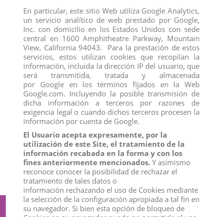
En particular, este sitio Web utiliza Google Analytics,
un servicio analítico de web prestado por Google,
Inc. con domicilio en los Estados Unidos con sede
central en 1600 Amphitheatre Parkway, Mountain
View, California 94043. Para la prestación de estos
servicios, estos utilizan cookies que recopilan la
información, incluida la dirección IP del usuario, que
será transmitida, tratada y almacenada
por Google en los términos fijados en la Web
Google.com. Incluyendo la posible transmisión de
dicha información a terceros por razones de
exigencia legal o cuando dichos terceros procesen la
información por cuenta de Google.
El Usuario acepta expresamente, por la
10101 TORO BRAVO NEGRO ZAINO
CRIA DE OSO PANDA JUGANDO
utilización de este Site, el tratamiento de la
EMVISTIENDO DEQUBE
View
información recabada en la forma y con los
View
fines anteriormente mencionados.
Y asimismo
reconoce conocer la posibilidad de rechazar el
tratamiento de tales datos o
información rechazando el uso de Cookies mediante
la selección de la configuración apropiada a tal fin en
su navegador. Si bien esta opción de bloqueo de
Suscríbete a nuestro boletín