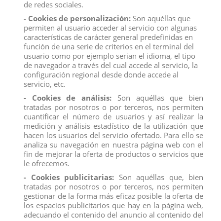
de redes sociales.
¿Qué personaje de Frozen 2 te tocará? Abre la caja con forma de cristal y
- Cookies de personalización:
Son aquéllas que
descubre el personaje que hay en su interior ¡Están llenas de diversión y
permiten al usuario acceder al servicio con algunas
sorpresa!
características de carácter general predefinidas en
función de una serie de criterios en el terminal del
FIGURA SORPRESA DE POP ADVENTURES EN CADA CAJA. Los niños
usuario como por ejemplo serian el idioma, el tipo
recibirán 1 de los 12 personajes que se inspira en la película Frozen 2 de
de navegador a través del cual accede al servicio, la
Disney
configuración regional desde donde accede al
servicio, etc.
ESTUCHE CON FORMA DE CRISTAL. Cada figura viene en su propio
- Cookies de análisis:
Son aquéllas que bien
estuche de cristal que se abre y se cierra para que puedas guardar dentro la
tratadas por nosotros o por terceros, nos permiten
figura
cuantificar el número de usuarios y así realizar la
¡LLENO DE CHISPAS! Cada estuche de cristal incluye una sorpresa con
medición y análisis estadístico de la utilización que
hacen los usuarios del servicio ofertado. Para ello se
chispas, para cuando tu pequeño abra la caja por primera vez
analiza su navegación en nuestra página web con el
PERSONAJES FAVORITOS DE FROZEN DE DISNEY. Esta serie de cajitas
fin de mejorar la oferta de productos o servicios que
le ofrecemos.
sorpresa de Frozen 2 de Disney incluye personajes como Elsa, Anna, Kristoff,
Mattias, Honeymaren, Reina Iduna, Olaf y Ryder
- Cookies publicitarias:
Son aquéllas que, bien
tratadas por nosotros o por terceros, nos permiten
Producto no recomendado para menores de 4 años.
gestionar de la forma más eficaz posible la oferta de
los espacios publicitarios que hay en la página web,
PRECIO POR UNIDAD
adecuando el contenido del anuncio al contenido del
Todos los productos de nuestro
catálogo
obtienen el certificado