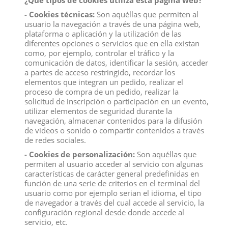
¿Qué tipos de cookies utiliza esta página web?
- Cookies técnicas:
Son aquéllas que permiten al
10005 TORO BRAVO COLORADO
10004 TORO BRAVO BERRENDO
usuario la navegación a través de una página web,
TROTANDO DEQUBE
TROTANDO DEQUBE
plataforma o aplicación y la utilización de las
View
View
diferentes opciones o servicios que en ella existan
como, por ejemplo, controlar el tráfico y la
comunicación de datos, identificar la sesión, acceder
a partes de acceso restringido, recordar los
elementos que integran un pedido, realizar el
proceso de compra de un pedido, realizar la
solicitud de inscripción o participación en un evento,
utilizar elementos de seguridad durante la
navegación, almacenar contenidos para la difusión
de videos o sonido o compartir contenidos a través
de redes sociales.
- Cookies de personalización:
Son aquéllas que
permiten al usuario acceder al servicio con algunas
características de carácter general predefinidas en
función de una serie de criterios en el terminal del
usuario como por ejemplo serian el idioma, el tipo
10003 TORO BRAVO ENSABANADO
10002 TORO BRAVO CARDENO
TROTANDO DEQUBE
TROTANDO DEQUBE
de navegador a través del cual accede al servicio, la
View
View
configuración regional desde donde accede al
servicio, etc.