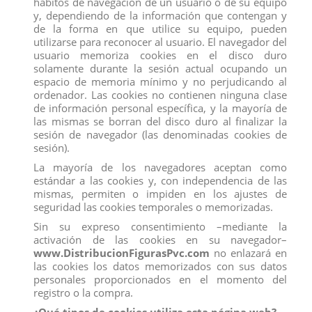
hábitos de navegación de un usuario o de su equipo
y, dependiendo de la información que contengan y
de la forma en que utilice su equipo, pueden
utilizarse para reconocer al usuario. El navegador del
usuario memoriza cookies en el disco duro
solamente durante la sesión actual ocupando un
espacio de memoria mínimo y no perjudicando al
ordenador. Las cookies no contienen ninguna clase
10007 TORO BRAVO ALINERO
10006 TORO BRAVO CASTAÑO
de información personal específica, y la mayoría de
TROTANDO 10007 DEQUE
TROTANDO DEQUBE
las mismas se borran del disco duro al finalizar la
View
View
sesión de navegador (las denominadas cookies de
sesión).
La mayoría de los navegadores aceptan como
estándar a las cookies y, con independencia de las
mismas, permiten o impiden en los ajustes de
seguridad las cookies temporales o memorizadas.
Sin su expreso consentimiento –mediante la
activación de las cookies en su navegador–
www.DistribucionFigurasPvc.com
no enlazará en
las cookies los datos memorizados con sus datos
personales proporcionados en el momento del
registro o la compra.