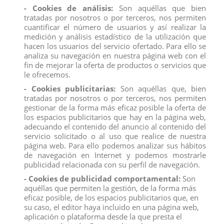
- Cookies de análisis:
Son aquéllas que bien
tratadas por nosotros o por terceros, nos permiten
cuantificar el número de usuarios y así realizar la
medición y análisis estadístico de la utilización que
hacen los usuarios del servicio ofertado. Para ello se
analiza su navegación en nuestra página web con el
fin de mejorar la oferta de productos o servicios que
le ofrecemos.
- Cookies publicitarias:
Son aquéllas que, bien
tratadas por nosotros o por terceros, nos permiten
gestionar de la forma más eficaz posible la oferta de
los espacios publicitarios que hay en la página web,
adecuando el contenido del anuncio al contenido del
10001TORO BRAVO NEGRO ZAINO
10109 TORO BRAVO APAREJADO
servicio solicitado o al uso que realice de nuestra
TROTANDO DEQUBE
EMBISTIENDO
página web. Para ello podemos analizar sus hábitos
View
View
de navegación en Internet y podemos mostrarle
publicidad relacionada con su perfil de navegación.
- Cookies de publicidad comportamental:
Son
aquéllas que permiten la gestión, de la forma más
eficaz posible, de los espacios publicitarios que, en
su caso, el editor haya incluido en una página web,
aplicación o plataforma desde la que presta el