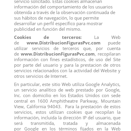
servicio solicitado. Estas cookies almacenan
información del comportamiento de los usuarios
obtenida a través de la observación continuada de
sus hábitos de navegación, lo que permite
desarrollar un perfil específico para mostrar
publicidad en función del mismo.
Cookies de terceros:
La Web
de
www.DistribucionFigurasPvc.com
puede
10108 TORO BRAVO JABONERO
10009 TORO APAREJADO
utilizar servicios de terceros que, por cuenta
EMBISTIENDO DeQUBE
TROTANDO DeQUBE
de
www.DistribucionFigurasPvc.com
, recopilaran
View
View
información con fines estadísticos, de uso del Site
por parte del usuario y para la prestacion de otros
servicios relacionados con la actividad del Website y
otros servicios de Internet.
En particular, este sitio Web utiliza Google Analytics,
un servicio analítico de web prestado por Google,
Inc. con domicilio en los Estados Unidos con sede
central en 1600 Amphitheatre Parkway, Mountain
View, California 94043. Para la prestación de estos
servicios, estos utilizan cookies que recopilan la
información, incluida la dirección IP del usuario, que
será transmitida, tratada y almacenada
por Google en los términos fijados en la Web