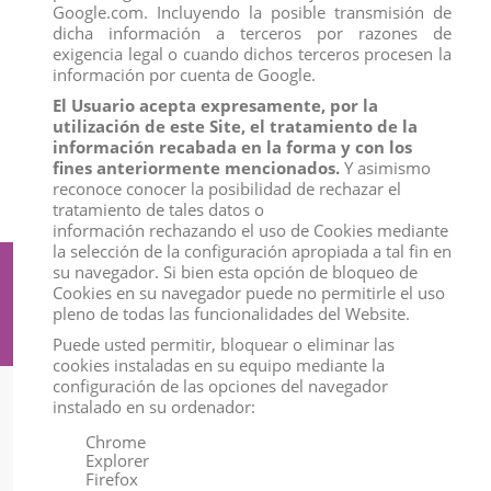
Google.com. Incluyendo la posible transmisión de
dicha información a terceros por razones de
exigencia legal o cuando dichos terceros procesen la
10008 TORO BRAVO JABONERO
TROTANDO DeQUBE
información por cuenta de Google.
View
El Usuario acepta expresamente, por la
utilización de este Site, el tratamiento de la
información recabada en la forma y con los
DEQUBE
fines anteriormente mencionados.
Y asimismo
reconoce conocer la posibilidad de rechazar el
Toros
tratamiento de tales datos o
información rechazando el uso de Cookies mediante
la selección de la configuración apropiada a tal fin en
su navegador. Si bien esta opción de bloqueo de
Suscríbete a nuestro boletín
Cookies en su navegador puede no permitirle el uso
pleno de todas las funcionalidades del Website.
Puede usted permitir, bloquear o eliminar las
cookies instaladas en su equipo mediante la
configuración de las opciones del navegador
instalado en su ordenador:
Información
Chrome
Explorer
Mi Cuenta
Firefox