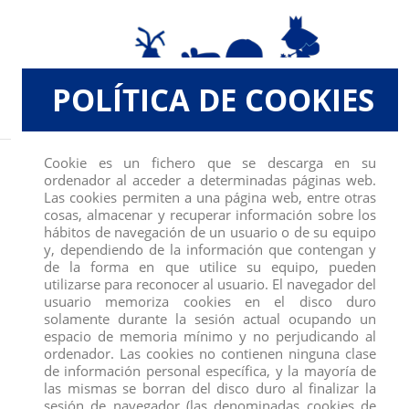
POLÍTICA DE COOKIES
Inicio
JUGUETES, SOBRES Y COLECCIONABLES
FIGURAS DINOSAURIOS DE 12
Cookie es un fichero que se descarga en su
CM DE COMANSI, EXPO 24 UNIDADES
ordenador al acceder a determinadas páginas web.
Las cookies permiten a una página web, entre otras
cosas, almacenar y recuperar información sobre los
hábitos de navegación de un usuario o de su equipo
y, dependiendo de la información que contengan y
de la forma en que utilice su equipo, pueden
utilizarse para reconocer al usuario. El navegador del
usuario memoriza cookies en el disco duro
solamente durante la sesión actual ocupando un
espacio de memoria mínimo y no perjudicando al
ordenador. Las cookies no contienen ninguna clase
de información personal específica, y la mayoría de
las mismas se borran del disco duro al finalizar la
sesión de navegador (las denominadas cookies de