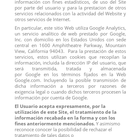
información con fines estadísticos, de uso del Site
Los clientes que adquirieron este producto también
por parte del usuario y para la prestacion de otros
compraron:
servicios relacionados con la actividad del Website y
otros servicios de Internet.
En particular, este sitio Web utiliza Google Analytics,
un servicio analítico de web prestado por Google,
Inc. con domicilio en los Estados Unidos con sede
central en 1600 Amphitheatre Parkway, Mountain
View, California 94043. Para la prestación de estos
servicios, estos utilizan cookies que recopilan la
información, incluida la dirección IP del usuario, que
será transmitida, tratada y almacenada
por Google en los términos fijados en la Web
Google.com. Incluyendo la posible transmisión de
dicha información a terceros por razones de
exigencia legal o cuando dichos terceros procesen la
información por cuenta de Google.
El Usuario acepta expresamente, por la
TIGRE
CACHORRO DE TIGRE
utilización de este Site, el tratamiento de la
View
View
información recabada en la forma y con los
fines anteriormente mencionados.
Y asimismo
reconoce conocer la posibilidad de rechazar el
tratamiento de tales datos o