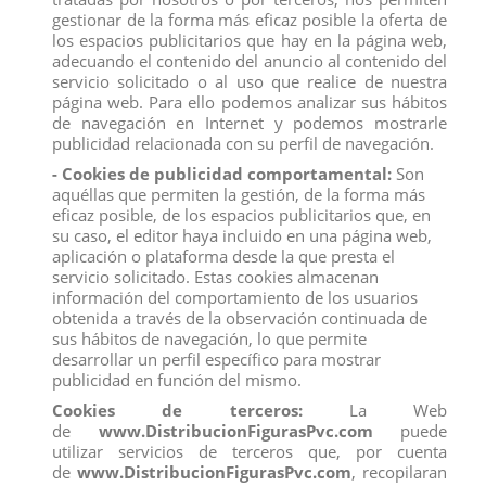
Medidas 12 cm
gestionar de la forma más eficaz posible la oferta de
los espacios publicitarios que hay en la página web,
Producto no recomendado para menores de 4 años
adecuando el contenido del anuncio al contenido del
Todos los productos de nuestro
catálogo
obtienen el certificado
servicio solicitado o al uso que realice de nuestra
exigido por la U.E.
página web. Para ello podemos analizar sus hábitos
Compra
ahora y recíbelo en 24/48 horas en su establecimiento.
de navegación en Internet y podemos mostrarle
Recuerde que disponemos de un
chat
donde le atendemos
publicidad relacionada con su perfil de navegación.
personalmente, pregúntenos sus dudas.
- Cookies de publicidad comportamental:
Son
Somos una
empresa
avalada por una gran
experiencia
en
aquéllas que permiten la gestión, de la forma más
el
mercado
de
distribución
y
venta al por mayor
.
eficaz posible, de los espacios publicitarios que, en
Los mejores precios los encontrarás
su caso, el editor haya incluido en una página web,
en
www.distribucionfiguraspvc.com
, tu página de
confianza.
aplicación o plataforma desde la que presta el
servicio solicitado. Estas cookies almacenan
información del comportamiento de los usuarios
obtenida a través de la observación continuada de
Comentarios (0)
Calificación
sus hábitos de navegación, lo que permite
desarrollar un perfil específico para mostrar
No hay reseñas de clientes en este momento.
publicidad en función del mismo.
Cookies de terceros:
La Web
de
www.DistribucionFigurasPvc.com
puede
utilizar servicios de terceros que, por cuenta
de
www.DistribucionFigurasPvc.com
, recopilaran