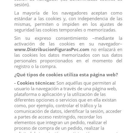
sesión).
La mayoría de los navegadores aceptan como
estándar a las cookies y, con independencia de las
mismas, permiten o impiden en los ajustes de
seguridad las cookies temporales o memorizadas.
Sin su expreso consentimiento –mediante la
activación de las cookies en su navegador–
www.DistribucionFigurasPvc.com
no enlazará en
las cookies los datos memorizados con sus datos
personales proporcionados en el momento del
registro o la compra.
¿Qué tipos de cookies utiliza esta página web?
- Cookies técnicas:
Son aquéllas que permiten al
usuario la navegación a través de una página web,
plataforma o aplicación y la utilización de las
diferentes opciones o servicios que en ella existan
como, por ejemplo, controlar el tráfico y la
comunicación de datos, identificar la sesión, acceder
a partes de acceso restringido, recordar los
FIGURAS DINOSAURIOS DE 12 CM DE COMANSI,
elementos que integran un pedido, realizar el
EXPO 24 UNIDADES
proceso de compra de un pedido, realizar la
Referencia
97014