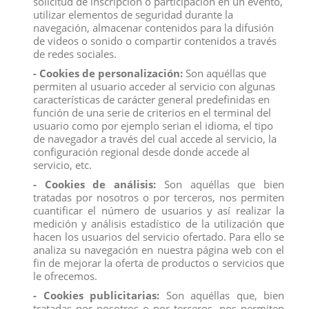
solicitud de inscripción o participación en un evento,
utilizar elementos de seguridad durante la
navegación, almacenar contenidos para la difusión
Colecciona los dinosaurios de Comansi , 12 modelos diferentes.
de videos o sonido o compartir contenidos a través
Diplodocus, Parasaurolophus, Euoplocephalus, Allosaurus, Dimetrodom,
de redes sociales.
Tyranosaurus rex, Triceratops, Stegosaurus, Eomontosaurus, Triceratops,
Brachyosaurus.
- Cookies de personalización:
Son aquéllas que
permiten al usuario acceder al servicio con algunas
Medidas 12 cm
características de carácter general predefinidas en
Producto no recomendado para menores de 4 años
función de una serie de criterios en el terminal del
usuario como por ejemplo serian el idioma, el tipo
de navegador a través del cual accede al servicio, la
configuración regional desde donde accede al
servicio, etc.
- Cookies de análisis:
Son aquéllas que bien
Descripción
tratadas por nosotros o por terceros, nos permiten
Detalles del producto
cuantificar el número de usuarios y así realizar la
medición y análisis estadístico de la utilización que
Reviews
(0)
hacen los usuarios del servicio ofertado. Para ello se
analiza su navegación en nuestra página web con el
Colecciona los dinosaurios de Comansi , 12 modelos diferentes.
fin de mejorar la oferta de productos o servicios que
le ofrecemos.
Diplodocus, Parasaurolophus, Euoplocephalus, Allosaurus, Dimetrodom,
Tyranosaurus rex, Triceratops, Stegosaurus, Eomontosaurus, Triceratops,
- Cookies publicitarias:
Son aquéllas que, bien
Brachyosaurus.
tratadas por nosotros o por terceros, nos permiten