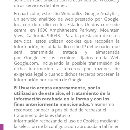
BEN Y HOLLY
otros servicios de Internet.
MASHA Y EL OSO
En particular, este sitio Web utiliza Google Analytics,
BARRIO SÉSAMO
un servicio analítico de web prestado por Google,
CAILLOU
HEIDI
Inc. con domicilio en los Estados Unidos con sede
SHREK
central en 1600 Amphitheatre Parkway, Mountain
TOM Y JERRY
View, California 94043. Para la prestación de estos
LOS SIMPSON
servicios, estos utilizan cookies que recopilan la
ENCHANTIMALS
información, incluida la dirección IP del usuario, que
SHIMMER & SHINE
MADAGASCAR
será transmitida, tratada y almacenada
KUNG-FU PANDA
por Google en los términos fijados en la Web
LOONEY TUNES
Google.com. Incluyendo la posible transmisión de
SANTORO GORJUSS
dicha información a terceros por razones de
LAS SÚPER NENAS
exigencia legal o cuando dichos terceros procesen la
GUMBALL
PATRULLA CANINA
información por cuenta de Google.
BLAZE
El Usuario acepta expresamente, por la
FIGURAS DE NAVIDAD
utilización de este Site, el tratamiento de la
TURBO
HELLO KITTY
información recabada en la forma y con los
TEEN TITANS GO
fines anteriormente mencionados.
Y asimismo
LOS CROODS
reconoce conocer la posibilidad de rechazar el
MAZINGER
tratamiento de tales datos o
información rechazando el uso de Cookies mediante
la selección de la configuración apropiada a tal fin en