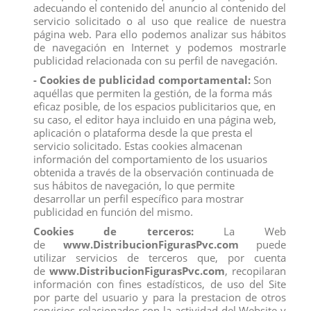
adecuando el contenido del anuncio al contenido del
servicio solicitado o al uso que realice de nuestra
página web. Para ello podemos analizar sus hábitos
de navegación en Internet y podemos mostrarle
publicidad relacionada con su perfil de navegación.
- Cookies de publicidad comportamental:
Son
aquéllas que permiten la gestión, de la forma más
FIGURA RIDER PIRATE PUPS
eficaz posible, de los espacios publicitarios que, en
View
su caso, el editor haya incluido en una página web,
aplicación o plataforma desde la que presta el
servicio solicitado. Estas cookies almacenan
COMANSI
información del comportamiento de los usuarios
obtenida a través de la observación continuada de
SONIC
sus hábitos de navegación, lo que permite
POCOYO
desarrollar un perfil específico para mostrar
NARUTO
publicidad en función del mismo.
PEPPA PIG
BABY SHARK
Cookies de terceros:
La Web
BOB ESPONJA
de
www.DistribucionFigurasPvc.com
puede
MONSTRUO DE COLORES
MY LITTLE PONY
utilizar servicios de terceros que, por cuenta
DORAEMON
de
www.DistribucionFigurasPvc.com
, recopilaran
LOS VENGADORES
información con fines estadísticos, de uso del Site
LA LIGA DE LA JUSTICIA
por parte del usuario y para la prestacion de otros
SÚPER HÉROES
servicios relacionados con la actividad del Website y
TORTUGAS NINJA