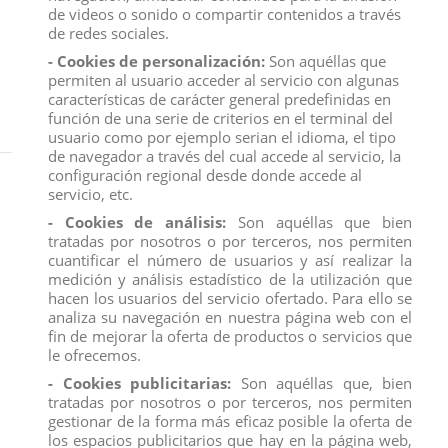
de videos o sonido o compartir contenidos a través
de redes sociales.
- Cookies de personalización:
Son aquéllas que
permiten al usuario acceder al servicio con algunas
características de carácter general predefinidas en
función de una serie de criterios en el terminal del
usuario como por ejemplo serian el idioma, el tipo
de navegador a través del cual accede al servicio, la
Inicio
FIGURAS
COMANSI
PATRULLA CANINA
configuración regional desde donde accede al
servicio, etc.
PATRULLA CANINA
- Cookies de análisis:
Son aquéllas que bien
tratadas por nosotros o por terceros, nos permiten
cuantificar el número de usuarios y así realizar la
Seleccionar
2
medición y análisis estadístico de la utilización que
hacen los usuarios del servicio ofertado. Para ello se
analiza su navegación en nuestra página web con el
fin de mejorar la oferta de productos o servicios que
le ofrecemos.
- Cookies publicitarias:
Son aquéllas que, bien
tratadas por nosotros o por terceros, nos permiten
gestionar de la forma más eficaz posible la oferta de
los espacios publicitarios que hay en la página web,