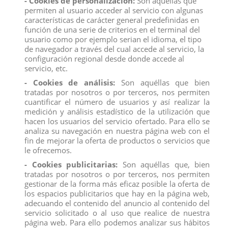
- Cookies de personalización:
Son aquéllas que
PAVO REAL
PASTOR ALEMAN HEMBRA
permiten al usuario acceder al servicio con algunas
View
View
características de carácter general predefinidas en
función de una serie de criterios en el terminal del
usuario como por ejemplo serian el idioma, el tipo
de navegador a través del cual accede al servicio, la
configuración regional desde donde accede al
servicio, etc.
- Cookies de análisis:
Son aquéllas que bien
tratadas por nosotros o por terceros, nos permiten
cuantificar el número de usuarios y así realizar la
medición y análisis estadístico de la utilización que
hacen los usuarios del servicio ofertado. Para ello se
analiza su navegación en nuestra página web con el
fin de mejorar la oferta de productos o servicios que
le ofrecemos.
- Cookies publicitarias:
Son aquéllas que, bien
LABRADOR RETRIEVER
BRONTOSAURIO
tratadas por nosotros o por terceros, nos permiten
View
View
gestionar de la forma más eficaz posible la oferta de
los espacios publicitarios que hay en la página web,
adecuando el contenido del anuncio al contenido del
servicio solicitado o al uso que realice de nuestra
página web. Para ello podemos analizar sus hábitos