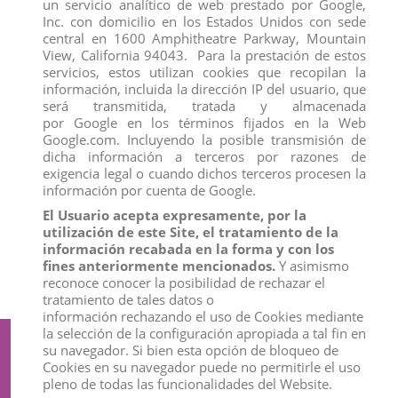
un servicio analítico de web prestado por Google,
Inc. con domicilio en los Estados Unidos con sede
central en 1600 Amphitheatre Parkway, Mountain
View, California 94043. Para la prestación de estos
servicios, estos utilizan cookies que recopilan la
LINCE CANADIENSE
FIGURA LED FLASH 24860 DC
COMICS
información, incluida la dirección IP del usuario, que
View
View
será transmitida, tratada y almacenada
por Google en los términos fijados en la Web
Google.com. Incluyendo la posible transmisión de
1
2
3
…
17
dicha información a terceros por razones de
exigencia legal o cuando dichos terceros procesen la
FIGURAS
información por cuenta de Google.
COMANSI
El Usuario acepta expresamente, por la
BULLYLAND
utilización de este Site, el tratamiento de la
SCHLEICH
información recabada en la forma y con los
DEQUBE
fines anteriormente mencionados.
Y asimismo
FIGURAS DE COLECCIONISTAS
COLLECTA
reconoce conocer la posibilidad de rechazar el
tratamiento de tales datos o
información rechazando el uso de Cookies mediante
la selección de la configuración apropiada a tal fin en
Suscríbete a nuestro boletín
su navegador. Si bien esta opción de bloqueo de
Cookies en su navegador puede no permitirle el uso
pleno de todas las funcionalidades del Website.