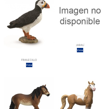
JABALí
View
FRAILECILLO
View