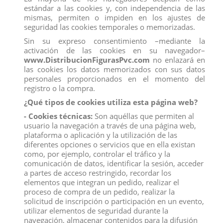
estándar a las cookies y, con independencia de las
mismas, permiten o impiden en los ajustes de
seguridad las cookies temporales o memorizadas.
Sin su expreso consentimiento –mediante la
activación de las cookies en su navegador–
YEGUA KNABSTRUPPER
CABALLO LUSIANO
www.DistribucionFigurasPvc.com
no enlazará en
View
View
las cookies los datos memorizados con sus datos
personales proporcionados en el momento del
registro o la compra.
¿Qué tipos de cookies utiliza esta página web?
- Cookies técnicas:
Son aquéllas que permiten al
usuario la navegación a través de una página web,
plataforma o aplicación y la utilización de las
diferentes opciones o servicios que en ella existan
como, por ejemplo, controlar el tráfico y la
comunicación de datos, identificar la sesión, acceder
a partes de acceso restringido, recordar los
elementos que integran un pedido, realizar el
proceso de compra de un pedido, realizar la
solicitud de inscripción o participación en un evento,
utilizar elementos de seguridad durante la
LINCE CANADIENSE
GATO KARAJAN
navegación, almacenar contenidos para la difusión