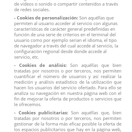
View
View
de videos o sonido o compartir contenidos a través
de redes sociales.
- Cookies de personalización:
Son aquéllas que
permiten al usuario acceder al servicio con algunas
características de carácter general predefinidas en
función de una serie de criterios en el terminal del
usuario como por ejemplo serian el idioma, el tipo
de navegador a través del cual accede al servicio, la
configuración regional desde donde accede al
servicio, etc.
- Cookies de análisis:
Son aquéllas que bien
tratadas por nosotros o por terceros, nos permiten
cuantificar el número de usuarios y así realizar la
medición y análisis estadístico de la utilización que
hacen los usuarios del servicio ofertado. Para ello se
AVE RAPAZ DE LA JUNGLA
MEGALODON
analiza su navegación en nuestra página web con el
fin de mejorar la oferta de productos o servicios que
View
View
le ofrecemos.
- Cookies publicitarias:
Son aquéllas que, bien
tratadas por nosotros o por terceros, nos permiten
gestionar de la forma más eficaz posible la oferta de
los espacios publicitarios que hay en la página web,