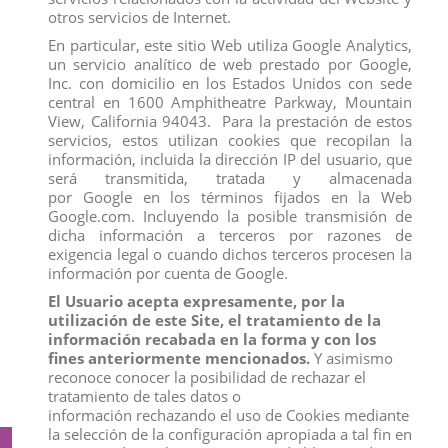
otros servicios de Internet.
En particular, este sitio Web utiliza Google Analytics,
un servicio analítico de web prestado por Google,
CABALLO CAPON PAINT HORSE
Inc. con domicilio en los Estados Unidos con sede
View
central en 1600 Amphitheatre Parkway, Mountain
View, California 94043. Para la prestación de estos
1
2
3
…
8
servicios, estos utilizan cookies que recopilan la
información, incluida la dirección IP del usuario, que
SCHLEICH
será transmitida, tratada y almacenada
por Google en los términos fijados en la Web
LOS PITUFOS
Google.com. Incluyendo la posible transmisión de
DINOSAURIOS
dicha información a terceros por razones de
EL DRADOR & CRIATURAS
exigencia legal o cuando dichos terceros procesen la
MUNDO DE FANTASÍA-UNICORNIOS
CABALLOS-YEGUAS-POTROS-PONIS
información por cuenta de Google.
ANIMALES SALVAJES Y DE LA JUNGLA
El Usuario acepta expresamente, por la
ANIMALES MARINOS Y POLARES
utilización de este Site, el tratamiento de la
ANIMALES DEL BOSQUE
PERROS-GATOS-ACCESORIOS
información recabada en la forma y con los
AVES
fines anteriormente mencionados.
Y asimismo
ANIMALES DE LA GRANJA-ACCESORIOS
reconoce conocer la posibilidad de rechazar el
COMPLEMENTOS Y ACCESORIOS SCHLEICH
tratamiento de tales datos o
información rechazando el uso de Cookies mediante
la selección de la configuración apropiada a tal fin en