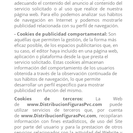
adecuando el contenido del anuncio al contenido del
servicio solicitado o al uso que realice de nuestra
página web. Para ello podemos analizar sus hábitos
de navegación en Internet y podemos mostrarle
publicidad relacionada con su perfil de navegación.
- Cookies de publicidad comportamental:
Son
aquéllas que permiten la gestión, de la forma más
eficaz posible, de los espacios publicitarios que, en
su caso, el editor haya incluido en una página web,
aplicación o plataforma desde la que presta el
MAMUT DE HIELO
CHIMPANCE
servicio solicitado. Estas cookies almacenan
View
View
información del comportamiento de los usuarios
obtenida a través de la observación continuada de
sus hábitos de navegación, lo que permite
desarrollar un perfil específico para mostrar
publicidad en función del mismo.
Cookies de terceros:
La Web
de
www.DistribucionFigurasPvc.com
puede
utilizar servicios de terceros que, por cuenta
de
www.DistribucionFigurasPvc.com
, recopilaran
información con fines estadísticos, de uso del Site
por parte del usuario y para la prestacion de otros
servicios relacionados con la actividad del Website y