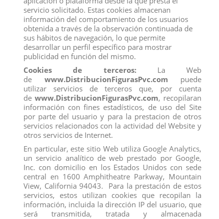
aplicación o plataforma desde la que presta el
servicio solicitado. Estas cookies almacenan
GATO
LABRADOR RETRIEVER HEMBRA
información del comportamiento de los usuarios
View
View
obtenida a través de la observación continuada de
sus hábitos de navegación, lo que permite
desarrollar un perfil específico para mostrar
publicidad en función del mismo.
Cookies de terceros:
La Web
de
www.DistribucionFigurasPvc.com
puede
utilizar servicios de terceros que, por cuenta
de
www.DistribucionFigurasPvc.com
, recopilaran
información con fines estadísticos, de uso del Site
por parte del usuario y para la prestacion de otros
servicios relacionados con la actividad del Website y
otros servicios de Internet.
En particular, este sitio Web utiliza Google Analytics,
un servicio analítico de web prestado por Google,
Inc. con domicilio en los Estados Unidos con sede
GATO SENTADO
GATO DE PIE
central en 1600 Amphitheatre Parkway, Mountain
View
View
View, California 94043. Para la prestación de estos
servicios, estos utilizan cookies que recopilan la
información, incluida la dirección IP del usuario, que
SCHLEICH
será transmitida, tratada y almacenada