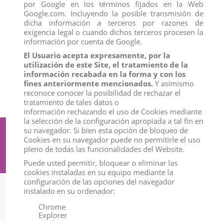
por Google en los términos fijados en la Web
LOS PITUFOS
Google.com. Incluyendo la posible transmisión de
DINOSAURIOS
dicha información a terceros por razones de
EL DRADOR & CRIATURAS
exigencia legal o cuando dichos terceros procesen la
MUNDO DE FANTASÍA-UNICORNIOS
CABALLOS-YEGUAS-POTROS-PONIS
información por cuenta de Google.
ANIMALES SALVAJES Y DE LA JUNGLA
El Usuario acepta expresamente, por la
ANIMALES MARINOS Y POLARES
utilización de este Site, el tratamiento de la
ANIMALES DEL BOSQUE
PERROS-GATOS-ACCESORIOS
información recabada en la forma y con los
AVES
fines anteriormente mencionados.
Y asimismo
ANIMALES DE LA GRANJA-ACCESORIOS
reconoce conocer la posibilidad de rechazar el
COMPLEMENTOS Y ACCESORIOS SCHLEICH
tratamiento de tales datos o
información rechazando el uso de Cookies mediante
la selección de la configuración apropiada a tal fin en
su navegador. Si bien esta opción de bloqueo de
Suscríbete a nuestro boletín
Cookies en su navegador puede no permitirle el uso
pleno de todas las funcionalidades del Website.
Puede usted permitir, bloquear o eliminar las
cookies instaladas en su equipo mediante la
configuración de las opciones del navegador
instalado en su ordenador:
Información
Chrome
Explorer
Mi Cuenta