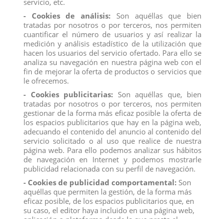
servicio, etc.
- Cookies de análisis:
Son aquéllas que bien
tratadas por nosotros o por terceros, nos permiten
cuantificar el número de usuarios y así realizar la
medición y análisis estadístico de la utilización que
hacen los usuarios del servicio ofertado. Para ello se
analiza su navegación en nuestra página web con el
fin de mejorar la oferta de productos o servicios que
GATO MAINE COON
SCHNAUZER MINIATURA
le ofrecemos.
View
View
- Cookies publicitarias:
Son aquéllas que, bien
tratadas por nosotros o por terceros, nos permiten
gestionar de la forma más eficaz posible la oferta de
los espacios publicitarios que hay en la página web,
adecuando el contenido del anuncio al contenido del
servicio solicitado o al uso que realice de nuestra
página web. Para ello podemos analizar sus hábitos
de navegación en Internet y podemos mostrarle
publicidad relacionada con su perfil de navegación.
- Cookies de publicidad comportamental:
Son
aquéllas que permiten la gestión, de la forma más
eficaz posible, de los espacios publicitarios que, en
su caso, el editor haya incluido en una página web,