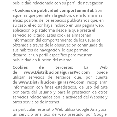
publicidad relacionada con su perfil de navegación.
FIGURA OTTER
- Cookies de publicidad comportamental:
Son
View
aquéllas que permiten la gestión, de la forma más
eficaz posible, de los espacios publicitarios que, en
su caso, el editor haya incluido en una página web,
BULLYLAND
aplicación o plataforma desde la que presta el
servicio solicitado. Estas cookies almacenan
CENICIENTA
LILO & STITCH
información del comportamiento de los usuarios
FROZEN EL REINO DEL HIELO & FROZEN II
obtenida a través de la observación continuada de
LA BELLA Y LA BESTIA
sus hábitos de navegación, lo que permite
POCAHONTAS
desarrollar un perfil específico para mostrar
RAPUNZEL
publicidad en función del mismo.
BLANCANIEVES
LA BELLA DURMIENTE (AURORA)
Cookies de terceros:
La Web
SIRENITA
de
www.DistribucionFigurasPvc.com
puede
VAIANA
ALADIN - JAZMÍN
utilizar servicios de terceros que, por cuenta
BRAVE
de
www.DistribucionFigurasPvc.com
, recopilaran
UP
información con fines estadísticos, de uso del Site
CLÁSICOS DISNEY
por parte del usuario y para la prestacion de otros
MICKEY-MINNIE MOUSE HOUSE & COMPANY
servicios relacionados con la actividad del Website y
REY LEÓN
otros servicios de Internet.
TOY STORY
PETER PAN & CAMPANILLA
En particular, este sitio Web utiliza Google Analytics,
RAYA Y EL ÚLTIMO DRAGÓN
un servicio analítico de web prestado por Google,
ALICIA EN EL PAÍS DE LAS MARAVILLAS