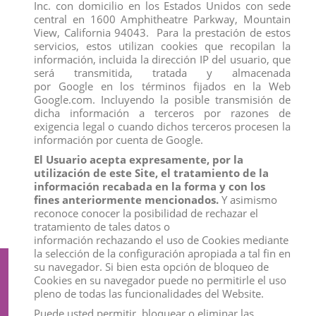
TIANA Y EL SAPO
Inc. con domicilio en los Estados Unidos con sede
EL LIBRO DE LA SELVA
central en 1600 Amphitheatre Parkway, Mountain
101 DÁLMATAS
View, California 94043. Para la prestación de estos
WINNIE THE POHH
servicios, estos utilizan cookies que recopilan la
MICKEY Y LOS SÚPER PILOTOS
información, incluida la dirección IP del usuario, que
VAMPIRINA
ELENA DE AVALOR
será transmitida, tratada y almacenada
LOS INCREÍBLES
por Google en los términos fijados en la Web
LA PRINCESA SOFÍA
Google.com. Incluyendo la posible transmisión de
NEMO
dicha información a terceros por razones de
JAKE EL PIRATA
exigencia legal o cuando dichos terceros procesen la
MONSTRUOS S.A.
información por cuenta de Google.
CARS 2 RAYO MACQUEEN & COMPANY
CAMPANILLA INVIERNO & PERIWINKLE- EL SECRETO DE LAS HADAS
El Usuario acepta expresamente, por la
MULAN
utilización de este Site, el tratamiento de la
ANIMALES DE FANTASIA
CABALLOS
información recabada en la forma y con los
MARVEL
fines anteriormente mencionados.
Y asimismo
WISH
reconoce conocer la posibilidad de rechazar el
SUPERHEROES
tratamiento de tales datos o
información rechazando el uso de Cookies mediante
la selección de la configuración apropiada a tal fin en
su navegador. Si bien esta opción de bloqueo de
Suscríbete a nuestro boletín
Cookies en su navegador puede no permitirle el uso
pleno de todas las funcionalidades del Website.
Puede usted permitir, bloquear o eliminar las