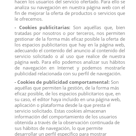
hacen los usuarios del servicio ofertado. Para ello se
Dino Baby Crystals
es un gran kit para comenzar o expandir tu
analiza su navegación en nuestra página web con el
colección.
fin de mejorar la oferta de productos o servicios que
le ofrecemos.
el juego incluye:
4 sorpresas
- Cookies publicitarias:
Son aquéllas que, bien
no se pueden seleccionar figuras
tratadas por nosotros o por terceros, nos permiten
dimensiones del paquete: 18,2 x 13,5 x 9 cm
gestionar de la forma más eficaz posible la oferta de
un conjunto destinado
a niños a partir de 4 años
los espacios publicitarios que hay en la página web,
Todos los productos de nuestro
catálogo
obtienen el certificado
adecuando el contenido del anuncio al contenido del
exigido por la U.E.
servicio solicitado o al uso que realice de nuestra
Compra
ahora y recíbelo en 24/48 horas en su establecimiento.
página web. Para ello podemos analizar sus hábitos
de navegación en Internet y podemos mostrarle
Recuerde que disponemos de un
chat
donde le atendemos
publicidad relacionada con su perfil de navegación.
personalmente, pregúntenos sus dudas.
Somos una
empresa
avalada por una gran
experiencia
en
- Cookies de publicidad comportamental:
Son
el
mercado
de
distribución
y
venta al por mayor
.
aquéllas que permiten la gestión, de la forma más
eficaz posible, de los espacios publicitarios que, en
Los mejores precios los encontrarás
su caso, el editor haya incluido en una página web,
en
www.distribucionfiguraspvc.com
, tu página de
confianza
aplicación o plataforma desde la que presta el
servicio solicitado. Estas cookies almacenan
información del comportamiento de los usuarios
Comentarios (0)
Calificación
obtenida a través de la observación continuada de
sus hábitos de navegación, lo que permite
desarrollar un perfil específico para mostrar
No hay reseñas de clientes en este momento.