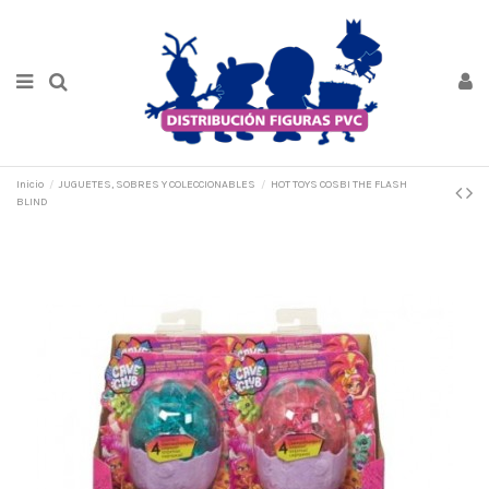
Inicio
JUGUETES, SOBRES Y COLECCIONABLES
HOT TOYS COSBI THE FLASH
BLIND