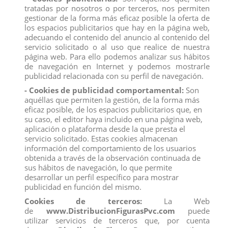
Disfruta comprobando lo lejos que puede llegar tu mini
pelota Boing
tratadas por nosotros o por terceros, nos permiten
mega bote
gestionar de la forma más eficaz posible la oferta de
los espacios publicitarios que hay en la página web,
PRECIO POR UNIDAD
adecuando el contenido del anuncio al contenido del
Todos los productos de nuestro
catálogo
obtienen el certificado
servicio solicitado o al uso que realice de nuestra
exigido por la U.E.
página web. Para ello podemos analizar sus hábitos
Compra
ahora y recíbelo en 24/48 horas en su establecimiento.
de navegación en Internet y podemos mostrarle
Recuerde que disponemos de un
publicidad relacionada con su perfil de navegación.
chat
donde le atendemos
personalmente, pregúntenos sus dudas.
- Cookies de publicidad comportamental:
Son
Somos una
empresa
avalada por una gran
experiencia
en
aquéllas que permiten la gestión, de la forma más
el
mercado
de
distribución
y
venta al por mayor
.
eficaz posible, de los espacios publicitarios que, en
Los mejores precios los encontrarás
su caso, el editor haya incluido en una página web,
en
www.distribucionfiguraspvc.com
, tu página de
confianza
aplicación o plataforma desde la que presta el
servicio solicitado. Estas cookies almacenan
información del comportamiento de los usuarios
obtenida a través de la observación continuada de
Comentarios (0)
Calificación
sus hábitos de navegación, lo que permite
desarrollar un perfil específico para mostrar
No hay reseñas de clientes en este momento.
publicidad en función del mismo.
Cookies de terceros:
La Web
de
www.DistribucionFigurasPvc.com
puede
utilizar servicios de terceros que, por cuenta