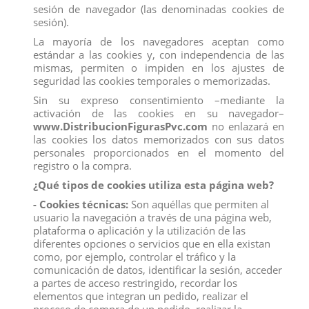
sesión de navegador (las denominadas cookies de
sesión).
La mayoría de los navegadores aceptan como
estándar a las cookies y, con independencia de las
mismas, permiten o impiden en los ajustes de
seguridad las cookies temporales o memorizadas.
Sin su expreso consentimiento –mediante la
activación de las cookies en su navegador–
www.DistribucionFigurasPvc.com
no enlazará en
las cookies los datos memorizados con sus datos
personales proporcionados en el momento del
registro o la compra.
¿Qué tipos de cookies utiliza esta página web?
PELOTA MEGA BOUNCING BOING DE
- Cookies técnicas:
Son aquéllas que permiten al
COMANSI, EXPO DE 12 UNIDADES
usuario la navegación a través de una página web,
plataforma o aplicación y la utilización de las
Referencia
18921
diferentes opciones o servicios que en ella existan
como, por ejemplo, controlar el tráfico y la
Te sorprenderá lo alto que puede llegar esta pelota Boing mega
comunicación de datos, identificar la sesión, acceder
bote
a partes de acceso restringido, recordar los
Disfruta de rebotes de hasta 9 metros de altura con esta pequeña y
elementos que integran un pedido, realizar el
divertida
pelota Boing mega bote
. La bola está fabricada