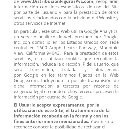
de
www.DistribucionFigurasPvc.com
, recopilaran
información con fines estadísticos, de uso del Site
por parte del usuario y para la prestacion de otros
Los clientes que adquirieron este producto también
compraron:
servicios relacionados con la actividad del Website y
otros servicios de Internet.
En particular, este sitio Web utiliza Google Analytics,
un servicio analítico de web prestado por Google,
Inc. con domicilio en los Estados Unidos con sede
central en 1600 Amphitheatre Parkway, Mountain
View, California 94043. Para la prestación de estos
servicios, estos utilizan cookies que recopilan la
información, incluida la dirección IP del usuario, que
será transmitida, tratada y almacenada
por Google en los términos fijados en la Web
Google.com. Incluyendo la posible transmisión de
dicha información a terceros por razones de
exigencia legal o cuando dichos terceros procesen la
información por cuenta de Google.
El Usuario acepta expresamente, por la
FIGURA TAILS
DISNEY PRINCESS COMICS MINIS
utilización de este Site, el tratamiento de la
,SERIE 2, EXPO
View
información recabada en la forma y con los
View
fines anteriormente mencionados.
Y asimismo
reconoce conocer la posibilidad de rechazar el