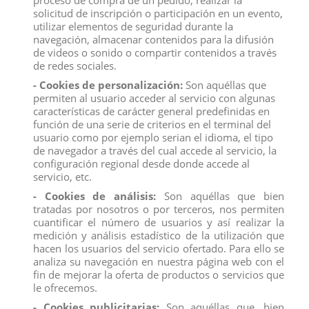
proceso de compra de un pedido, realizar la
por
Comansi
tiene un diámetro de 7 cm.
solicitud de inscripción o participación en un evento,
Edad recomendada. + 3 Años.
utilizar elementos de seguridad durante la
navegación, almacenar contenidos para la difusión
Disfruta comprobando lo lejos que puede llegar tu mini
pelota Boing
de videos o sonido o compartir contenidos a través
mega bote
de redes sociales.
PRECIO POR UNIDAD
- Cookies de personalización:
Son aquéllas que
permiten al usuario acceder al servicio con algunas
características de carácter general predefinidas en
función de una serie de criterios en el terminal del
usuario como por ejemplo serian el idioma, el tipo
de navegador a través del cual accede al servicio, la
Descripción
configuración regional desde donde accede al
servicio, etc.
Detalles del producto
- Cookies de análisis:
Son aquéllas que bien
Reviews
(0)
tratadas por nosotros o por terceros, nos permiten
cuantificar el número de usuarios y así realizar la
Te sorprenderá lo alto que puede llegar esta pelota Boing mega
medición y análisis estadístico de la utilización que
bote
hacen los usuarios del servicio ofertado. Para ello se
Disfruta de rebotes de hasta 9 metros de altura con esta pequeña y
analiza su navegación en nuestra página web con el
divertida
pelota Boing mega bote
. La bola está fabricada
fin de mejorar la oferta de productos o servicios que
por
Comansi
tiene un diámetro de 7 cm.
le ofrecemos.
Edad recomendada. + 3 Años.
- Cookies publicitarias:
Son aquéllas que, bien