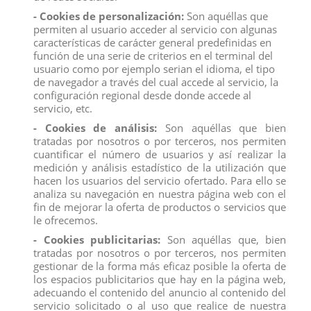
Medidas:4,7 x 15,3 x 10,8 cm
- Cookies de personalización:
Son aquéllas que
Producto no recomendado para menores de 4 años.
permiten al usuario acceder al servicio con algunas
características de carácter general predefinidas en
función de una serie de criterios en el terminal del
usuario como por ejemplo serian el idioma, el tipo
de navegador a través del cual accede al servicio, la
configuración regional desde donde accede al
Descripción
servicio, etc.
- Cookies de análisis:
Son aquéllas que bien
Detalles del producto
tratadas por nosotros o por terceros, nos permiten
Reviews
(0)
cuantificar el número de usuarios y así realizar la
medición y análisis estadístico de la utilización que
hacen los usuarios del servicio ofertado. Para ello se
La elegante yegua unicornio Seraphina es un sueño hecho
realidad en morado y rosa. Su elegante pose, los
analiza su navegación en nuestra página web con el
armoniosos tonos de color y los detalles diseñados con
fin de mejorar la oferta de productos o servicios que
esmero la convierten en el centro de atención de todos
le ofrecemos.
los fans de los unicornios.
- Cookies publicitarias:
Son aquéllas que, bien
Medidas:4,7 x 15,3 x 10,8 cm
tratadas por nosotros o por terceros, nos permiten
Producto no recomendado para menores de 4 años.
gestionar de la forma más eficaz posible la oferta de
los espacios publicitarios que hay en la página web,
Todos los productos de nuestro
catálogo
obtienen el certificado
exigido por la U.E.
adecuando el contenido del anuncio al contenido del
servicio solicitado o al uso que realice de nuestra
Compra
ahora y recíbelo en 24/48 horas en su establecimiento.