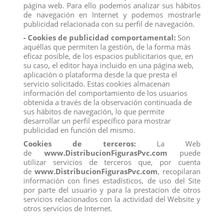
página web. Para ello podemos analizar sus hábitos
Recuerde que disponemos de un
chat
donde le atendemos
de navegación en Internet y podemos mostrarle
personalmente, pregúntenos sus dudas.
publicidad relacionada con su perfil de navegación.
Somos una
empresa
avalada por una gran
experiencia
en
- Cookies de publicidad comportamental:
Son
el
mercado
de
distribución
y
venta al por mayor
.
aquéllas que permiten la gestión, de la forma más
eficaz posible, de los espacios publicitarios que, en
Los mejores precios los encontrarás
su caso, el editor haya incluido en una página web,
en
www.distribucionfiguraspvc.com
, tu página de
confianza
aplicación o plataforma desde la que presta el
servicio solicitado. Estas cookies almacenan
información del comportamiento de los usuarios
obtenida a través de la observación continuada de
Comentarios (0)
Calificación
sus hábitos de navegación, lo que permite
desarrollar un perfil específico para mostrar
No hay reseñas de clientes en este momento.
publicidad en función del mismo.
Cookies de terceros:
La Web
de
www.DistribucionFigurasPvc.com
puede
utilizar servicios de terceros que, por cuenta
de
www.DistribucionFigurasPvc.com
, recopilaran
información con fines estadísticos, de uso del Site
Los clientes que adquirieron este producto también
por parte del usuario y para la prestacion de otros
compraron:
servicios relacionados con la actividad del Website y
otros servicios de Internet.