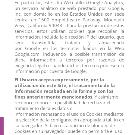
En particular, este sitio Web utiliza Google Analytics,
un servicio analítico de web prestado por Google,
Inc. con domicilio en los Estados Unidos con sede
central en 1600 Amphitheatre Parkway, Mountain
View, California 94043. Para la prestación de estos
servicios, estos utilizan cookies que recopilan la
información, incluida la dirección IP del usuario, que
será transmitida, tratada y almacenada
por Google en los términos fijados en la Web
Google.com. Incluyendo la posible transmisión de
dicha información a terceros por razones de
exigencia legal o cuando dichos terceros procesen la
información por cuenta de Google.
El Usuario acepta expresamente, por la
10001TORO BRAVO NEGRO ZAINO
RINOCERONTE INDIO
utilización de este Site, el tratamiento de la
TROTANDO DEQUBE
View
información recabada en la forma y con los
View
fines anteriormente mencionados.
Y asimismo
reconoce conocer la posibilidad de rechazar el
tratamiento de tales datos o
información rechazando el uso de Cookies mediante
la selección de la configuración apropiada a tal fin en
su navegador. Si bien esta opción de bloqueo de
Suscríbete a nuestro boletín
Cookies en su navegador puede no permitirle el uso