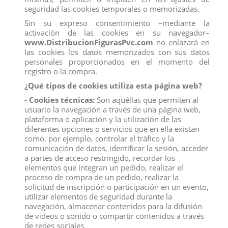
seguridad las cookies temporales o memorizadas.
Sin su expreso consentimiento –mediante la
activación de las cookies en su navegador–
www.DistribucionFigurasPvc.com
no enlazará en
las cookies los datos memorizados con sus datos
personales proporcionados en el momento del
registro o la compra.
¿Qué tipos de cookies utiliza esta página web?
- Cookies técnicas:
Son aquéllas que permiten al
usuario la navegación a través de una página web,
plataforma o aplicación y la utilización de las
diferentes opciones o servicios que en ella existan
como, por ejemplo, controlar el tráfico y la
UNICORNIO MARE SERAPHINA
comunicación de datos, identificar la sesión, acceder
Marca:
Schleich
a partes de acceso restringido, recordar los
Referencia
70892
elementos que integran un pedido, realizar el
proceso de compra de un pedido, realizar la
solicitud de inscripción o participación en un evento,
La elegante yegua unicornio Seraphina es un sueño hecho
utilizar elementos de seguridad durante la
realidad en morado y rosa. Su elegante pose, los
armoniosos tonos de color y los detalles diseñados con
navegación, almacenar contenidos para la difusión
esmero la convierten en el centro de atención de todos
de videos o sonido o compartir contenidos a través
los fans de los unicornios.
de redes sociales.