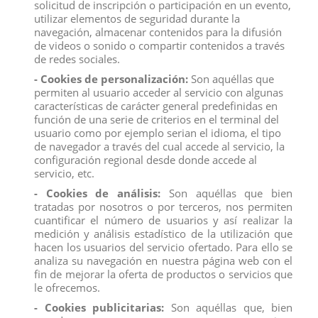
solicitud de inscripción o participación en un evento,
utilizar elementos de seguridad durante la
Toro bravo Cara blanca trotando, réplica animal a escala pintada a
navegación, almacenar contenidos para la difusión
mano con el máximo de detalles, figura fabricada en resina. Forma
de videos o sonido o compartir contenidos a través
parte de una colección de toros con diferentes pelajes y
posiciones (trotando o embistiendo).
de redes sociales.
Medidas: 17 x 4 x 8,2 cm
- Cookies de personalización:
Son aquéllas que
permiten al usuario acceder al servicio con algunas
Producto no recomendado para menores de 4 años
características de carácter general predefinidas en
función de una serie de criterios en el terminal del
usuario como por ejemplo serian el idioma, el tipo
de navegador a través del cual accede al servicio, la
configuración regional desde donde accede al
servicio, etc.
Descripción
- Cookies de análisis:
Son aquéllas que bien
Detalles del producto
tratadas por nosotros o por terceros, nos permiten
Reviews
(0)
cuantificar el número de usuarios y así realizar la
medición y análisis estadístico de la utilización que
hacen los usuarios del servicio ofertado. Para ello se
Toro bravo Cara blanca trotando, réplica animal a escala pintada a
analiza su navegación en nuestra página web con el
mano con el máximo de detalles, figura fabricada en resina. Forma
fin de mejorar la oferta de productos o servicios que
parte de una colección de toros con diferentes pelajes y
le ofrecemos.
posiciones (trotando o embistiendo).
Medidas: 17 x 4 x 8,2 cm
- Cookies publicitarias:
Son aquéllas que, bien