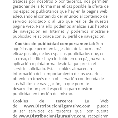
tratadas por nosotros o por terceros, nos permiten
Producto no recomendado para menores de 4 años
gestionar de la forma más eficaz posible la oferta de
Todos los productos de nuestro
catálogo
obtienen el
los espacios publicitarios que hay en la página web,
certificado exigido por la U.E.
adecuando el contenido del anuncio al contenido del
Compra
ahora y recíbelo en 24/48 horas en su
servicio solicitado o al uso que realice de nuestra
establecimiento.
página web. Para ello podemos analizar sus hábitos
de navegación en Internet y podemos mostrarle
Recuerde que disponemos de un
chat
donde le atendemos
personalmente, pregúntenos sus dudas.
publicidad relacionada con su perfil de navegación.
Somos una
empresa
avalada por una gran
experiencia
en
- Cookies de publicidad comportamental:
Son
el
mercado
de
distribución
y
venta al por mayor
.
aquéllas que permiten la gestión, de la forma más
Los mejores precios los encontrarás
eficaz posible, de los espacios publicitarios que, en
en
www.distribucionfiguraspvc.com
, tu página de
confianza
su caso, el editor haya incluido en una página web,
aplicación o plataforma desde la que presta el
servicio solicitado. Estas cookies almacenan
información del comportamiento de los usuarios
obtenida a través de la observación continuada de
Comentarios (0)
Calificación
sus hábitos de navegación, lo que permite
desarrollar un perfil específico para mostrar
No hay reseñas de clientes en este momento.
publicidad en función del mismo.
Cookies de terceros:
La Web
de
www.DistribucionFigurasPvc.com
puede
utilizar servicios de terceros que, por cuenta
de
www.DistribucionFigurasPvc.com
, recopilaran