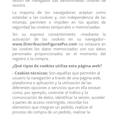
sesión de navegador (las denominadas cookies de
sesión).
La mayoría de los navegadores aceptan como
estándar a las cookies y, con independencia de las
mismas, permiten o impiden en los ajustes de
seguridad las cookies temporales o memorizadas.
Sin su expreso consentimiento –mediante la
activación de las cookies en su navegador–
www.DistribucionFigurasPvc.com
no enlazará en
las cookies los datos memorizados con sus datos
personales proporcionados en el momento del
registro o la compra.
¿Qué tipos de cookies utiliza esta página web?
- Cookies técnicas:
Son aquéllas que permiten al
usuario la navegación a través de una página web,
plataforma o aplicación y la utilización de las
diferentes opciones o servicios que en ella existan
como, por ejemplo, controlar el tráfico y la
comunicación de datos, identificar la sesión, acceder
TORO BRAVO CARA BLANCA TROTANDO
a partes de acceso restringido, recordar los
Marca:
Deqube
elementos que integran un pedido, realizar el
Referencia
10011
proceso de compra de un pedido, realizar la