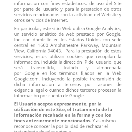
información con fines estadísticos, de uso del Site
Los clientes que adquirieron este producto también
por parte del usuario y para la prestacion de otros
compraron:
servicios relacionados con la actividad del Website y
otros servicios de Internet.
En particular, este sitio Web utiliza Google Analytics,
un servicio analítico de web prestado por Google,
Inc. con domicilio en los Estados Unidos con sede
central en 1600 Amphitheatre Parkway, Mountain
View, California 94043. Para la prestación de estos
servicios, estos utilizan cookies que recopilan la
información, incluida la dirección IP del usuario, que
será transmitida, tratada y almacenada
por Google en los términos fijados en la Web
Google.com. Incluyendo la posible transmisión de
dicha información a terceros por razones de
exigencia legal o cuando dichos terceros procesen la
información por cuenta de Google.
El Usuario acepta expresamente, por la
10003 TORO BRAVO ENSABANADO
THERIZINOSAURIO
utilización de este Site, el tratamiento de la
TROTANDO DEQUBE
View
información recabada en la forma y con los
View
fines anteriormente mencionados.
Y asimismo
reconoce conocer la posibilidad de rechazar el
tratamiento de tales datos o