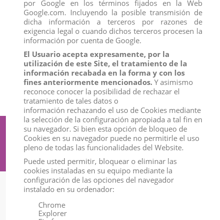
por Google en los términos fijados en la Web
Google.com. Incluyendo la posible transmisión de
dicha información a terceros por razones de
exigencia legal o cuando dichos terceros procesen la
información por cuenta de Google.
El Usuario acepta expresamente, por la
CACHORRO LOBO ARTICO
BICHON FRISE
utilización de este Site, el tratamiento de la
View
View
información recabada en la forma y con los
fines anteriormente mencionados.
Y asimismo
reconoce conocer la posibilidad de rechazar el
tratamiento de tales datos o
información rechazando el uso de Cookies mediante
la selección de la configuración apropiada a tal fin en
su navegador. Si bien esta opción de bloqueo de
Suscríbete a nuestro boletín
Cookies en su navegador puede no permitirle el uso
pleno de todas las funcionalidades del Website.
Puede usted permitir, bloquear o eliminar las
cookies instaladas en su equipo mediante la
configuración de las opciones del navegador
instalado en su ordenador:
Información
Chrome
Explorer
Mi Cuenta