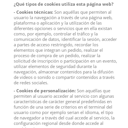
¿Qué tipos de cookies utiliza esta página web?
- Cookies técnicas:
Son aquéllas que permiten al
usuario la navegación a través de una página web,
Descripción
plataforma o aplicación y la utilización de las
diferentes opciones o servicios que en ella existan
Detalles del producto
como, por ejemplo, controlar el tráfico y la
Reviews
(0)
comunicación de datos, identificar la sesión, acceder
a partes de acceso restringido, recordar los
elementos que integran un pedido, realizar el
Preferirías no acercarte demasiado al Shadow Bat, porque
proceso de compra de un pedido, realizar la
parece bastante amenazador con su pelaje negro y peludo
solicitud de inscripción o participación en un evento,
y las membranas oscuras de sus alas.
Él también lo sabe,
utilizar elementos de seguridad durante la
navegación, almacenar contenidos para la difusión
por eso le gusta dar vueltas cerca de tu cabeza.
Sus largos
de videos o sonido o compartir contenidos a través
colmillos también dan bastante miedo, sobresaliendo de su
de redes sociales.
enorme hocico como los dientes de un
- Cookies de personalización:
Son aquéllas que
vampiro.
¡Esperemos que no pique!
permiten al usuario acceder al servicio con algunas
características de carácter general predefinidas en
El Shadow Bat de ELDRADOR® es una criatura de la
función de una serie de criterios en el terminal del
oscuridad.
Todo su cuerpo está perfectamente preparado
usuario como por ejemplo serian el idioma, el tipo
para hacer nada bueno en la oscuridad.
Sus orejas de gran
de navegador a través del cual accede al servicio, la
configuración regional desde donde accede al
tamaño captan cada sonido.
Los atacantes no tienen