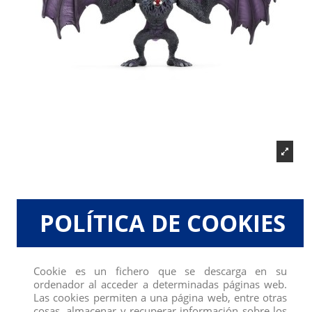
POLÍTICA DE COOKIES
MURCIELAGO DE SOMBRA
Cookie es un fichero que se descarga en su
ordenador al acceder a determinadas páginas web.
Marca:
Schleich
Las cookies permiten a una página web, entre otras
Referencia
70792
cosas, almacenar y recuperar información sobre los