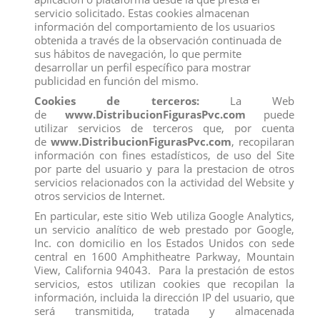
servicio solicitado. Estas cookies almacenan
información del comportamiento de los usuarios
obtenida a través de la observación continuada de
Comentarios (0)
Calificación
sus hábitos de navegación, lo que permite
desarrollar un perfil específico para mostrar
No hay reseñas de clientes en este momento.
publicidad en función del mismo.
Cookies de terceros:
La Web
de
www.DistribucionFigurasPvc.com
puede
utilizar servicios de terceros que, por cuenta
de
www.DistribucionFigurasPvc.com
, recopilaran
información con fines estadísticos, de uso del Site
por parte del usuario y para la prestacion de otros
Los clientes que adquirieron este producto también
compraron:
servicios relacionados con la actividad del Website y
otros servicios de Internet.
En particular, este sitio Web utiliza Google Analytics,
un servicio analítico de web prestado por Google,
Inc. con domicilio en los Estados Unidos con sede
central en 1600 Amphitheatre Parkway, Mountain
View, California 94043. Para la prestación de estos
servicios, estos utilizan cookies que recopilan la
información, incluida la dirección IP del usuario, que
será transmitida, tratada y almacenada