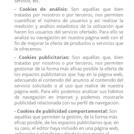
servicio, etc.
ninguna posibilidad de pasar desapercibidos.
Si lo intentan,
- Cookies de análisis:
Son aquéllas que bien
este murciélago ya está preparado para cualquier huésped
tratadas por nosotros o por terceros, nos permiten
no invitado.
Clava sus garras en el suelo y extiende sus
cuantificar el número de usuarios y así realizar la
alas.
Si el enemigo se acerca, se eleva en el aire y rodea al
medición y análisis estadístico de la utilización que
hacen los usuarios del servicio ofertado. Para ello se
atacante, descendiendo en picado para mostrar sus
analiza su navegación en nuestra página web con el
afilados dientes de vampiro.
¿Acabará mal la cosa para los
fin de mejorar la oferta de productos o servicios que
visitantes?
le ofrecemos.
- Cookies publicitarias:
Son aquéllas que, bien
Medidas: 21 cm
tratadas por nosotros o por terceros, nos permiten
gestionar de la forma más eficaz posible la oferta de
Producto no recomendado para menores de 4 años.
los espacios publicitarios que hay en la página web,
adecuando el contenido del anuncio al contenido del
Producto no recomendado para menores de 4 años.
servicio solicitado o al uso que realice de nuestra
Todos los productos de nuestro
catálogo
obtienen el certificado
página web. Para ello podemos analizar sus hábitos
exigido por la U.E.
de navegación en Internet y podemos mostrarle
Compra
ahora y recíbelo en 24/48 horas en su establecimiento.
publicidad relacionada con su perfil de navegación.
Recuerde que disponemos de un
chat
donde le atendemos
- Cookies de publicidad comportamental:
Son
personalmente, pregúntenos sus dudas.
aquéllas que permiten la gestión, de la forma más
eficaz posible, de los espacios publicitarios que, en
Somos una
empresa
avalada por una gran
experiencia
en
el
mercado
de
distribución
y
venta al por mayor
.
su caso, el editor haya incluido en una página web,
aplicación o plataforma desde la que presta el