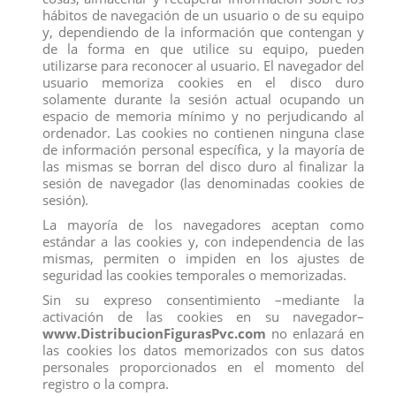
hábitos de navegación de un usuario o de su equipo
y, dependiendo de la información que contengan y
Preferirías no acercarte demasiado al Shadow Bat, porque
de la forma en que utilice su equipo, pueden
parece bastante amenazador con su pelaje negro y peludo
utilizarse para reconocer al usuario. El navegador del
y las membranas oscuras de sus alas.
Él también lo sabe,
usuario memoriza cookies en el disco duro
por eso le gusta dar vueltas cerca de tu cabeza.
Sus largos
solamente durante la sesión actual ocupando un
espacio de memoria mínimo y no perjudicando al
colmillos también dan bastante miedo, sobresaliendo de su
ordenador. Las cookies no contienen ninguna clase
enorme hocico como los dientes de un
de información personal específica, y la mayoría de
vampiro.
¡Esperemos que no pique!
las mismas se borran del disco duro al finalizar la
sesión de navegador (las denominadas cookies de
El Shadow Bat de ELDRADOR® es una criatura de la
sesión).
oscuridad.
Todo su cuerpo está perfectamente preparado
La mayoría de los navegadores aceptan como
para hacer nada bueno en la oscuridad.
Sus orejas de gran
estándar a las cookies y, con independencia de las
tamaño captan cada sonido.
Los atacantes no tienen
mismas, permiten o impiden en los ajustes de
seguridad las cookies temporales o memorizadas.
ninguna posibilidad de pasar desapercibidos.
Sin su expreso consentimiento –mediante la
Medidas: 21 cm
activación de las cookies en su navegador–
www.DistribucionFigurasPvc.com
no enlazará en
Producto no recomendado para menores de 4 años.
las cookies los datos memorizados con sus datos
personales proporcionados en el momento del
registro o la compra.