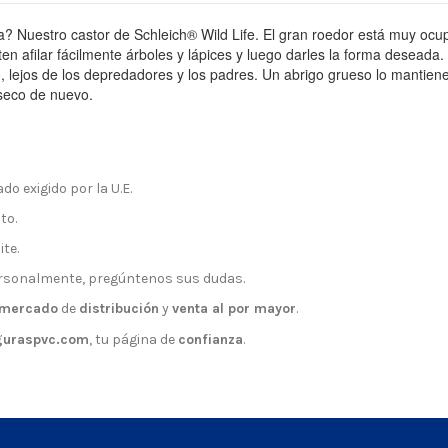
na?
Nuestro castor de Schleich® Wild Life.
El gran roedor está muy oc
en afilar fácilmente árboles y lápices y luego darles la forma deseada.
 lejos de los depredadores y los padres.
Un abrigo grueso lo mantiene 
seco de nuevo.
do exigido por la U.E.
to.
ite.
rsonalmente, pregúntenos sus dudas.
mercado
de
distribución
y
venta al por mayor
.
guraspvc.com
, tu página de
confianza
.