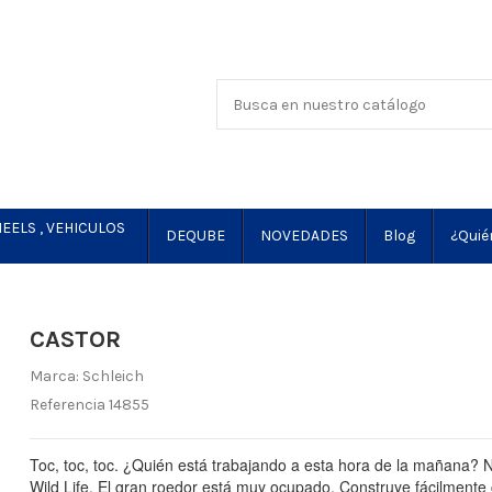
EELS , VEHICULOS
DEQUBE
NOVEDADES
Blog
¿Quié
CASTOR
Marca:
Schleich
Referencia
14855
Toc, toc, toc.
¿Quién está trabajando a esta hora de la mañana?
N
Wild Life.
El gran roedor está muy ocupado.
Construye fácilmente 