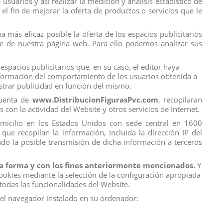
suarios y así realizar la medición y análisis estadístico de
el fin de mejorar la oferta de productos o servicios que le
 más eficaz posible la oferta de los espacios publicitarios
I PEREZOSO
ORCA
ice de nuestra página web. Para ello podemos analizar sus
View
View
espacios publicitarios que, en su caso, el editor haya
información del comportamiento de los usuarios obtenida a
ostrar publicidad en función del mismo.
cuenta de
www.DistribucionFigurasPvc.com
, recopilaran
s con la actividad del Website y otros servicios de Internet.
domicilio en los Estados Unidos con sede central en 1600
que recopilan la información, incluida la dirección IP del
do la posible transmisión de dicha información a terceros
 la forma y con los fines anteriormente mencionados.
Y
ookies mediante la selección de la configuración apropiada
Contact us
todas las funcionalidades del Website.
DFP | Distribución Figuras Pvc
del navegador instalado en su ordenador:
C/ Orotava 28 A
29006 Málaga, España