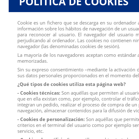
POLÍTICA DE COOKIES
No hay reseñas de clientes en este momento.
Cookie es un fichero que se descarga en su ordenador 
información sobre los hábitos de navegación de un usuar
para reconocer al usuario. El navegador del usuario
perjudicando al ordenador. Las cookies no contienen ning
navegador (las denominadas cookies de sesión).
Los clientes que adquirieron este producto tambié
La mayoría de los navegadores aceptan como estándar a 
memorizadas.
Sin su expreso consentimiento –mediante la activación 
sus datos personales proporcionados en el momento del 
¿Qué tipos de cookies utiliza esta página web?
- Cookies técnicas:
Son aquéllas que permiten al usuario 
que en ella existan como, por ejemplo, controlar el tráfi
integran un pedido, realizar el proceso de compra de un p
navegación, almacenar contenidos para la difusión de vid
- Cookies de personalización:
Son aquéllas que permiten
criterios en el terminal del usuario como por ejemplo ser
servicio, etc.