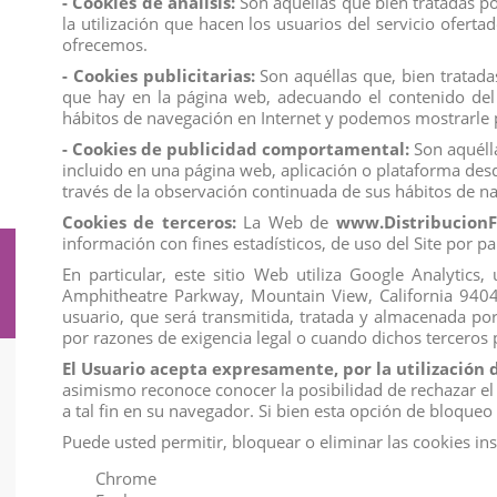
- Cookies de análisis:
Son aquéllas que bien tratadas por
la utilización que hacen los usuarios del servicio ofert
ofrecemos.
- Cookies publicitarias:
Son aquéllas que, bien tratadas
FIGURA PERIWINKLE
MANDRI
que hay en la página web, adecuando el contenido del a
View
View
hábitos de navegación en Internet y podemos mostrarle p
- Cookies de publicidad comportamental:
Son aquélla
incluido en una página web, aplicación o plataforma desd
través de la observación continuada de sus hábitos de na
Cookies de terceros:
La Web de
www.DistribucionF
información con fines estadísticos, de uso del Site por pa
Suscríbete a nuestro boletín
En particular, este sitio Web utiliza Google Analytic
Amphitheatre Parkway, Mountain View, California 94043. 
usuario, que será transmitida, tratada y almacenada po
por razones de exigencia legal o cuando dichos terceros
El Usuario acepta expresamente, por la utilización 
asimismo reconoce conocer la posibilidad de rechazar el
Información
a tal fin en su navegador. Si bien esta opción de bloque
Condiciones de venta
Puede usted permitir, bloquear o eliminar las cookies in
Formas de pago
Chrome
Gastos de envío