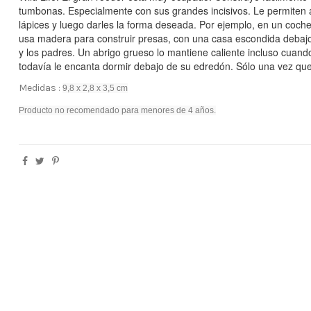
tumbonas.
Especialmente con sus grandes incisivos.
Le permiten a
lápices y luego darles la forma deseada.
Por ejemplo, en un coche
usa madera para construir presas, con una casa escondida debajo
y los padres.
Un abrigo grueso lo mantiene caliente incluso cuando
todavía le encanta dormir debajo de su edredón.
Sólo una vez que
Medidas :
9,8 x 2,8 x 3,5 cm
Producto no recomendado para menores de 4 años.