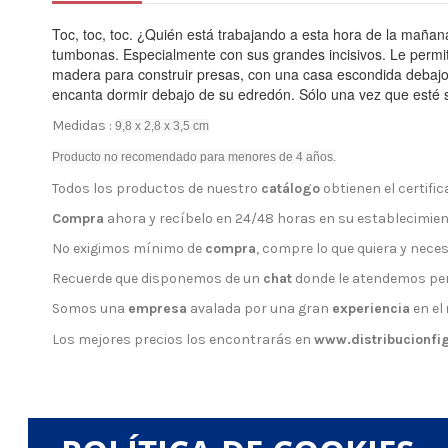
Toc, toc, toc.
¿Quién está trabajando a esta hora de la maña
tumbonas.
Especialmente con sus grandes incisivos.
Le permit
madera para construir presas, con una casa escondida debajo,
encanta dormir debajo de su edredón.
Sólo una vez que esté 
Medidas :
9,8 x 2,8 x 3,5 cm
Producto no recomendado para menores de 4 años.
Todos los productos de nuestro
catálogo
obtienen el certifica
Compra
ahora y recíbelo en 24/48 horas en su establecimien
No exigimos mínimo de
compra
, compre lo que quiera y neces
Recuerde que disponemos de un
chat
donde le atendemos pe
Somos una
empresa
avalada por una gran
experiencia
en el
Los mejores precios los encontrarás en
www.distribucionfi
Comentarios (0)