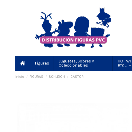
HOT WH
Juguetes, Sobres y
Figuras
Coleccionables
ETC....
Inicio
FIGURAS
SCHLEICH
CASTOR