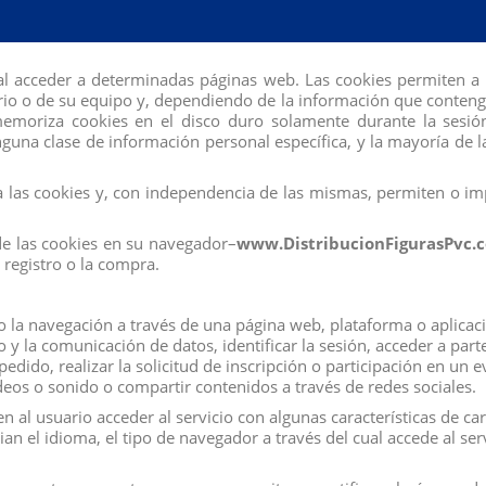
al acceder a determinadas páginas web. Las cookies permiten a 
io o de su equipo y, dependiendo de la información que contengan
 memoriza cookies en el disco duro solamente durante la se
una clase de información personal específica, y la mayoría de la
n compraron:
las cookies y, con independencia de las mismas, permiten o imp
de las cookies en su navegador–
www.DistribucionFigurasPvc.
registro o la compra.
la navegación a través de una página web, plataforma o aplicación
co y la comunicación de datos, identificar la sesión, acceder a par
edido, realizar la solicitud de inscripción o participación en un 
eos o sonido o compartir contenidos a través de redes sociales.
 al usuario acceder al servicio con algunas características de ca
ian el idioma, el tipo de navegador a través del cual accede al se