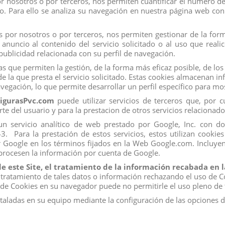
 nosotros o por terceros, nos permiten cuantificar el número de u
ado. Para ello se analiza su navegación en nuestra página web con 
 por nosotros o por terceros, nos permiten gestionar de la forma
L
FIGURA KOWALSKY MADAGASCAR
LOR
nuncio al contenido del servicio solicitado o al uso que real
View
ublicidad relacionada con su perfil de navegación.
s que permiten la gestión, de la forma más eficaz posible, de los 
e la que presta el servicio solicitado. Estas cookies almacenan 
vegación, lo que permite desarrollar un perfil específico para m
igurasPvc.com
puede utilizar servicios de terceros que, por 
rte del usuario y para la prestacion de otros servicios relacionado
s, un servicio analítico de web prestado por Google, Inc. con 
Para la prestación de estos servicios, estos utilizan cookies 
r Google en los términos fijados en la Web Google.com. Incluyen
 procesen la información por cuenta de Google.
de este Site, el tratamiento de la información recabada en
 tratamiento de tales datos o información rechazando el uso de C
Mi Cuenta
o de Cookies en su navegador puede no permitirle el uso pleno de 
Los más vendidos
staladas en su equipo mediante la configuración de las opciones 
Iniciar sesión
Mi cuenta