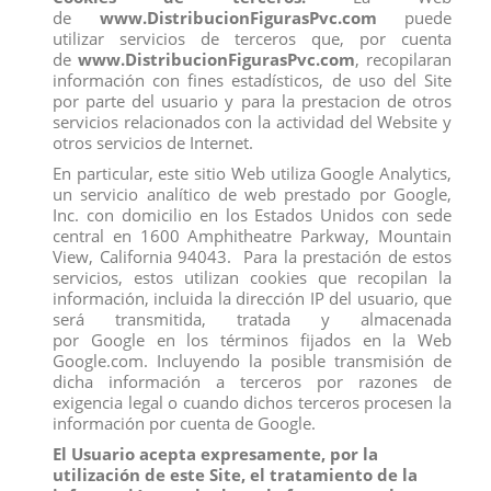
de
www.DistribucionFigurasPvc.com
puede
utilizar servicios de terceros que, por cuenta
de
www.DistribucionFigurasPvc.com
, recopilaran
información con fines estadísticos, de uso del Site
Los clientes que adquirieron este producto también
por parte del usuario y para la prestacion de otros
compraron:
servicios relacionados con la actividad del Website y
otros servicios de Internet.
En particular, este sitio Web utiliza Google Analytics,
un servicio analítico de web prestado por Google,
Inc. con domicilio en los Estados Unidos con sede
central en 1600 Amphitheatre Parkway, Mountain
View, California 94043. Para la prestación de estos
servicios, estos utilizan cookies que recopilan la
información, incluida la dirección IP del usuario, que
será transmitida, tratada y almacenada
por Google en los términos fijados en la Web
Google.com. Incluyendo la posible transmisión de
dicha información a terceros por razones de
exigencia legal o cuando dichos terceros procesen la
información por cuenta de Google.
El Usuario acepta expresamente, por la
RINOCERONTE INDIO
DONALD SUPERPILOTO CON
utilización de este Site, el tratamiento de la
COCHE
View