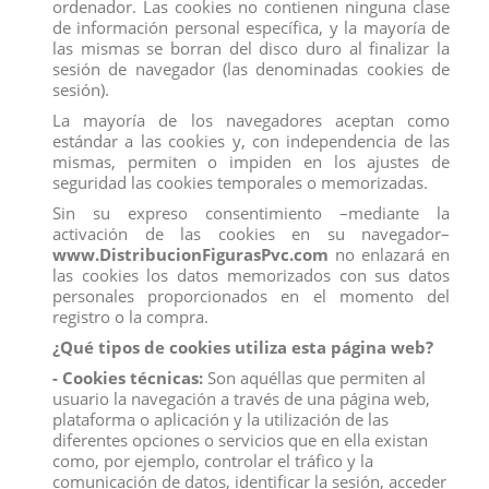
ordenador. Las cookies no contienen ninguna clase
de información personal específica, y la mayoría de
las mismas se borran del disco duro al finalizar la
sesión de navegador (las denominadas cookies de
sesión).
La mayoría de los navegadores aceptan como
estándar a las cookies y, con independencia de las
mismas, permiten o impiden en los ajustes de
seguridad las cookies temporales o memorizadas.
Sin su expreso consentimiento –mediante la
activación de las cookies en su navegador–
www.DistribucionFigurasPvc.com
no enlazará en
las cookies los datos memorizados con sus datos
personales proporcionados en el momento del
FIGURA DRAGON SISU
registro o la compra.
¿Qué tipos de cookies utiliza esta página web?
Referencia
11502
- Cookies técnicas:
Son aquéllas que permiten al
usuario la navegación a través de una página web,
Érase una vez, humanos y dragones vivían juntos en completa
armonía en Kumandra.
Cuando monstruos siniestros
plataforma o aplicación y la utilización de las
amenazaron la tierra, los dragones se sacrificaron para salvar a
diferentes opciones o servicios que en ella existan
la humanidad.
Hoy, 500 años después, el pueblo de Kumandras
como, por ejemplo, controlar el tráfico y la
se enfrenta nuevamente a esta amenaza.
Para evitar el ataque
comunicación de datos, identificar la sesión, acceder