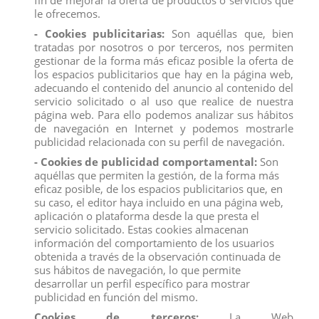
fin de mejorar la oferta de productos o servicios que
queda.
Solo con la ayuda de Sisu, Raya y su país pueden
escapar de este futuro sombrío. El personaje de la nueva
le ofrecemos.
aventura de Disney.
- Cookies publicitarias:
Son aquéllas que, bien
mide aproximadamente 23 cm de largo y es fiel al original pintado
tratadas por nosotros o por terceros, nos permiten
a mano.
gestionar de la forma más eficaz posible la oferta de
los espacios publicitarios que hay en la página web,
Edad: a partir de 3 años.
adecuando el contenido del anuncio al contenido del
Todos los productos de nuestro
catálogo
obtienen el certificado
servicio solicitado o al uso que realice de nuestra
exigido por la U.E.
página web. Para ello podemos analizar sus hábitos
Compra
ahora y recíbelo en 24/48 horas en su establecimiento.
de navegación en Internet y podemos mostrarle
Recuerde que disponemos de un
chat
donde le atendemos
publicidad relacionada con su perfil de navegación.
personalmente, pregúntenos sus dudas.
- Cookies de publicidad comportamental:
Son
Somos una
empresa
avalada por una gran
experiencia
en
aquéllas que permiten la gestión, de la forma más
el
mercado
de
distribución
y
venta al por mayor
.
eficaz posible, de los espacios publicitarios que, en
Los mejores precios los encontrarás
su caso, el editor haya incluido en una página web,
en
www.distribucionfiguraspvc.com
, tu página de
confianza
aplicación o plataforma desde la que presta el
servicio solicitado. Estas cookies almacenan
información del comportamiento de los usuarios
obtenida a través de la observación continuada de
Comentarios (0)
Calificación
sus hábitos de navegación, lo que permite
desarrollar un perfil específico para mostrar
No hay reseñas de clientes en este momento.
publicidad en función del mismo.
Cookies de terceros:
La Web