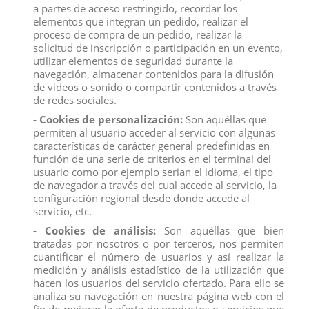
una vez más, Raya tiene que buscar al último dragón que
a partes de acceso restringido, recordar los
queda.
Solo con la ayuda de Sisu, Raya y su país pueden
elementos que integran un pedido, realizar el
escapar de este futuro sombrío. El personaje de la nueva
proceso de compra de un pedido, realizar la
aventura de Disney.
solicitud de inscripción o participación en un evento,
mide aproximadamente 23 cm de largo y es fiel al original pintado
utilizar elementos de seguridad durante la
a mano.
navegación, almacenar contenidos para la difusión
Edad: a partir de 3 años.
de videos o sonido o compartir contenidos a través
de redes sociales.
- Cookies de personalización:
Son aquéllas que
permiten al usuario acceder al servicio con algunas
características de carácter general predefinidas en
función de una serie de criterios en el terminal del
Descripción
usuario como por ejemplo serian el idioma, el tipo
de navegador a través del cual accede al servicio, la
Detalles del producto
configuración regional desde donde accede al
Reviews
(0)
servicio, etc.
- Cookies de análisis:
Son aquéllas que bien
Érase una vez, humanos y dragones vivían juntos en completa
tratadas por nosotros o por terceros, nos permiten
armonía en Kumandra.
Cuando monstruos siniestros
cuantificar el número de usuarios y así realizar la
amenazaron la tierra, los dragones se sacrificaron para salvar a
medición y análisis estadístico de la utilización que
la humanidad.
Hoy, 500 años después, el pueblo de Kumandras
hacen los usuarios del servicio ofertado. Para ello se
se enfrenta nuevamente a esta amenaza.
Para evitar el ataque
analiza su navegación en nuestra página web con el
una vez más, Raya tiene que buscar al último dragón que