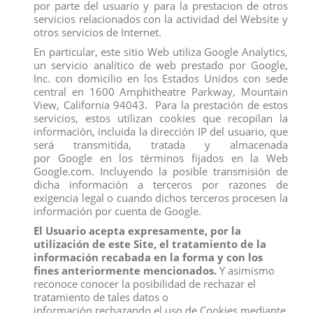
Los clientes que adquirieron este producto también
por parte del usuario y para la prestacion de otros
compraron:
servicios relacionados con la actividad del Website y
otros servicios de Internet.
En particular, este sitio Web utiliza Google Analytics,
un servicio analítico de web prestado por Google,
Inc. con domicilio en los Estados Unidos con sede
central en 1600 Amphitheatre Parkway, Mountain
View, California 94043. Para la prestación de estos
servicios, estos utilizan cookies que recopilan la
información, incluida la dirección IP del usuario, que
será transmitida, tratada y almacenada
por Google en los términos fijados en la Web
Google.com. Incluyendo la posible transmisión de
dicha información a terceros por razones de
exigencia legal o cuando dichos terceros procesen la
información por cuenta de Google.
El Usuario acepta expresamente, por la
BARBIE CUTIE REVEAL
BEBES LITTLE PEOPLE
utilización de este Site, el tratamiento de la
SURTIDO,CAJA 5 UDAS
View
información recabada en la forma y con los
View
fines anteriormente mencionados.
Y asimismo
reconoce conocer la posibilidad de rechazar el
tratamiento de tales datos o
información rechazando el uso de Cookies mediante