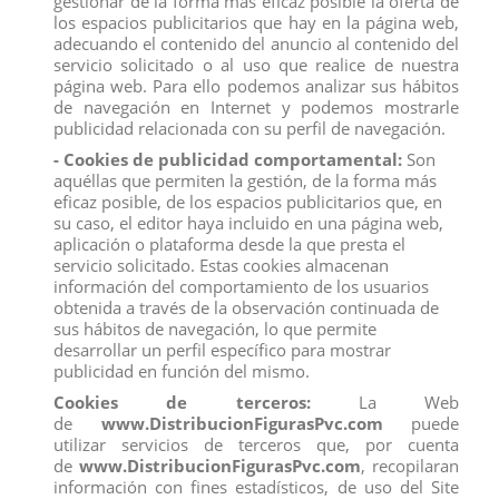
gestionar de la forma más eficaz posible la oferta de
Edad:
+3 años
los espacios publicitarios que hay en la página web,
adecuando el contenido del anuncio al contenido del
Todos los productos de nuestro
catálogo
obtienen el certificado
servicio solicitado o al uso que realice de nuestra
exigido por la U.E.
página web. Para ello podemos analizar sus hábitos
Compra
ahora y recíbelo en 24/48 horas en su establecimiento.
de navegación en Internet y podemos mostrarle
Recuerde que disponemos de un
chat
donde le atendemos
publicidad relacionada con su perfil de navegación.
personalmente, pregúntenos sus dudas.
- Cookies de publicidad comportamental:
Son
Somos una
empresa
avalada por una gran
experiencia
en
aquéllas que permiten la gestión, de la forma más
el
mercado
de
distribución
y
venta al por mayor
.
eficaz posible, de los espacios publicitarios que, en
Los mejores precios los encontrarás
su caso, el editor haya incluido en una página web,
en
www.distribucionfiguraspvc.com
, tu página de
confianza.
aplicación o plataforma desde la que presta el
servicio solicitado. Estas cookies almacenan
información del comportamiento de los usuarios
obtenida a través de la observación continuada de
Comentarios (0)
Calificación
sus hábitos de navegación, lo que permite
desarrollar un perfil específico para mostrar
No hay reseñas de clientes en este momento.
publicidad en función del mismo.
Cookies de terceros:
La Web
de
www.DistribucionFigurasPvc.com
puede
utilizar servicios de terceros que, por cuenta
de
www.DistribucionFigurasPvc.com
, recopilaran
información con fines estadísticos, de uso del Site