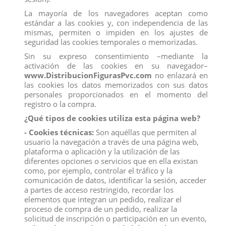
La mayoría de los navegadores aceptan como
estándar a las cookies y, con independencia de las
mismas, permiten o impiden en los ajustes de
seguridad las cookies temporales o memorizadas.
Sin su expreso consentimiento –mediante la
activación de las cookies en su navegador–
www.DistribucionFigurasPvc.com
no enlazará en
las cookies los datos memorizados con sus datos
personales proporcionados en el momento del
registro o la compra.
¿Qué tipos de cookies utiliza esta página web?
- Cookies técnicas:
Son aquéllas que permiten al
FIGURA PAPA PIG
usuario la navegación a través de una página web,
plataforma o aplicación y la utilización de las
Marca:
Comansi
diferentes opciones o servicios que en ella existan
Referencia
99682
como, por ejemplo, controlar el tráfico y la
comunicación de datos, identificar la sesión, acceder
Figura Papa Pig
a partes de acceso restringido, recordar los
elementos que integran un pedido, realizar el
Figura del show Peppa Pig. Es una serie infantil de
dibujos animados de mucho éxito creada en el Reino
proceso de compra de un pedido, realizar la
Unido. En España se emite desde 2010. La protagonista
solicitud de inscripción o participación en un evento,
de esta serie es Peppa, una cerdita encantadora que vive