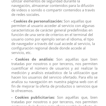
utilizar elementos de seguridad durante la
con su hermanito George y sus padres: Mommy Pig y
navegación, almacenar contenidos para la difusión
Daddy Pig.
de videos o sonido o compartir contenidos a través
de redes sociales.
Medida:
6 cm
Edad:
+3 años
- Cookies de personalización:
Son aquéllas que
permiten al usuario acceder al servicio con algunas
características de carácter general predefinidas en
función de una serie de criterios en el terminal del
figura
figuras
papa pig
usuario como por ejemplo serian el idioma, el tipo
de navegador a través del cual accede al servicio, la
configuración regional desde donde accede al
servicio, etc.
Descripción
- Cookies de análisis:
Son aquéllas que bien
Detalles del producto
tratadas por nosotros o por terceros, nos permiten
Reviews
(0)
cuantificar el número de usuarios y así realizar la
medición y análisis estadístico de la utilización que
hacen los usuarios del servicio ofertado. Para ello se
Figura del show Peppa Pig. Es una serie infantil de
analiza su navegación en nuestra página web con el
dibujos animados de mucho éxito creada en el Reino
fin de mejorar la oferta de productos o servicios que
Unido. En España se emite desde 2010. La protagonista
de esta serie es Peppa, una cerdita encantadora que vive
le ofrecemos.
con su hermanito George y sus padres: Mommy Pig y
- Cookies publicitarias:
Son aquéllas que, bien
Daddy Pig.
tratadas por nosotros o por terceros, nos permiten
Medida:
6 cm