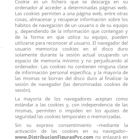
Cookie es un fichero que se descarga en su
ordenador al acceder a determinadas páginas web.
Las cookies permiten a una página web, entre otras
cosas, almacenar y recuperar información sobre los
hábitos de navegación de un usuario o de su equipo
y, dependiendo de la información que contengan y
de la forma en que utilice su equipo, pueden
utilizarse para reconocer al usuario. El navegador del
usuario memoriza cookies en el disco duro
Inicio
FIGURAS
COMANSI
NARUTO
SAKURA DE COMANSI
solamente durante la sesión actual ocupando un
espacio de memoria mínimo y no perjudicando al
ordenador. Las cookies no contienen ninguna clase
de información personal específica, y la mayoría de
las mismas se borran del disco duro al finalizar la
sesión de navegador (las denominadas cookies de
sesión).
La mayoría de los navegadores aceptan como
estándar a las cookies y, con independencia de las
mismas, permiten o impiden en los ajustes de
seguridad las cookies temporales o memorizadas.
Sin su expreso consentimiento –mediante la
activación de las cookies en su navegador–
www.DistribucionFigurasPvc.com
no enlazará en