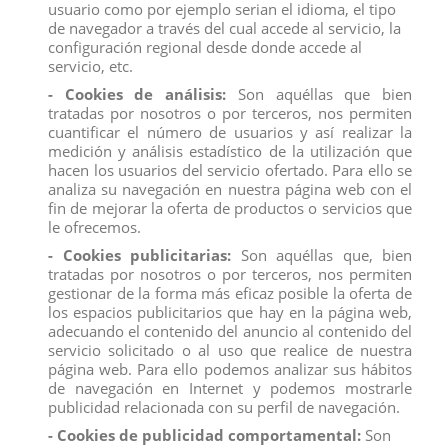
usuario como por ejemplo serian el idioma, el tipo
de navegador a través del cual accede al servicio, la
Altura:
9,7 cm, ideal para colocar en cualquier
configuración regional desde donde accede al
lugar.
servicio, etc.
¡Hazte con el resto de los personaje y disfruta
recreando las escenas más emblemáticas del anime!
- Cookies de análisis:
Son aquéllas que bien
Producto no recomendado para menores de 4 años.
tratadas por nosotros o por terceros, nos permiten
cuantificar el número de usuarios y así realizar la
medición y análisis estadístico de la utilización que
hacen los usuarios del servicio ofertado. Para ello se
analiza su navegación en nuestra página web con el
fin de mejorar la oferta de productos o servicios que
Descripción
le ofrecemos.
Detalles del producto
- Cookies publicitarias:
Son aquéllas que, bien
tratadas por nosotros o por terceros, nos permiten
Reviews
(0)
gestionar de la forma más eficaz posible la oferta de
los espacios publicitarios que hay en la página web,
¡Atención, fanáticos de Naruto!
Comansi
se
adecuando el contenido del anuncio al contenido del
enorgullece en presentar una nueva figura
servicio solicitado o al uso que realice de nuestra
de
Sakura
que capturará el corazón de todos los
página web. Para ello podemos analizar sus hábitos
seguidores del anime.
de navegación en Internet y podemos mostrarle
Características Principales:
publicidad relacionada con su perfil de navegación.
Altura:
9,7 cm, ideal para colocar en cualquier
- Cookies de publicidad comportamental:
Son