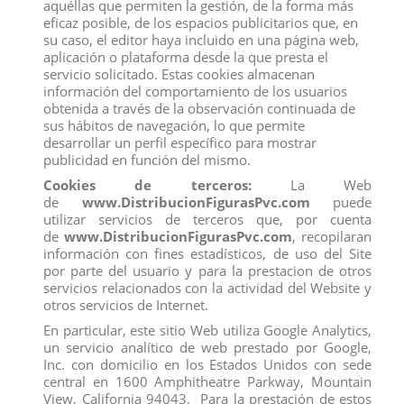
lugar.
aquéllas que permiten la gestión, de la forma más
eficaz posible, de los espacios publicitarios que, en
¡Hazte con el resto de los personaje y disfruta
recreando las escenas más emblemáticas del anime!
su caso, el editor haya incluido en una página web,
Producto no recomendado para menores de 4 años.
aplicación o plataforma desde la que presta el
servicio solicitado. Estas cookies almacenan
información del comportamiento de los usuarios
obtenida a través de la observación continuada de
Comentarios (0)
Calificación
sus hábitos de navegación, lo que permite
desarrollar un perfil específico para mostrar
No hay reseñas de clientes en este momento.
publicidad en función del mismo.
Cookies de terceros:
La Web
de
www.DistribucionFigurasPvc.com
puede
utilizar servicios de terceros que, por cuenta
de
www.DistribucionFigurasPvc.com
, recopilaran
información con fines estadísticos, de uso del Site
Los clientes que adquirieron este producto también
por parte del usuario y para la prestacion de otros
compraron:
servicios relacionados con la actividad del Website y
otros servicios de Internet.
En particular, este sitio Web utiliza Google Analytics,
un servicio analítico de web prestado por Google,
Inc. con domicilio en los Estados Unidos con sede
central en 1600 Amphitheatre Parkway, Mountain
View, California 94043. Para la prestación de estos