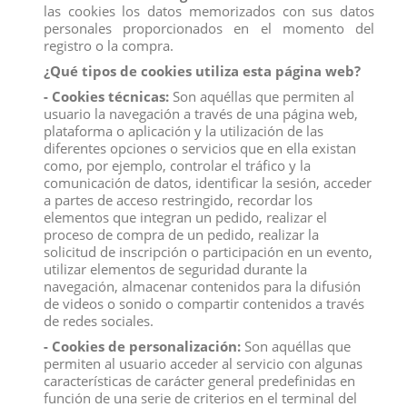
las cookies los datos memorizados con sus datos
personales proporcionados en el momento del
registro o la compra.
¿Qué tipos de cookies utiliza esta página web?
- Cookies técnicas:
Son aquéllas que permiten al
usuario la navegación a través de una página web,
plataforma o aplicación y la utilización de las
diferentes opciones o servicios que en ella existan
como, por ejemplo, controlar el tráfico y la
comunicación de datos, identificar la sesión, acceder
a partes de acceso restringido, recordar los
elementos que integran un pedido, realizar el
proceso de compra de un pedido, realizar la
SAKURA DE COMANSI
solicitud de inscripción o participación en un evento,
utilizar elementos de seguridad durante la
Marca:
Comansi
navegación, almacenar contenidos para la difusión
Referencia
90342
de videos o sonido o compartir contenidos a través
de redes sociales.
¡Atención, fanáticos de Naruto!
Comansi
se
- Cookies de personalización:
Son aquéllas que
enorgullece en presentar una nueva figura
permiten al usuario acceder al servicio con algunas
de
Sakura
que capturará el corazón de todos los
características de carácter general predefinidas en
seguidores del anime.
función de una serie de criterios en el terminal del
Características Principales: