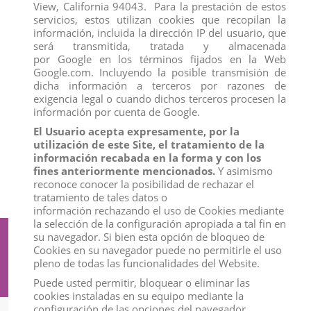
View, California 94043. Para la prestación de estos
servicios, estos utilizan cookies que recopilan la
información, incluida la dirección IP del usuario, que
será transmitida, tratada y almacenada
por Google en los términos fijados en la Web
Google.com. Incluyendo la posible transmisión de
dicha información a terceros por razones de
exigencia legal o cuando dichos terceros procesen la
información por cuenta de Google.
El Usuario acepta expresamente, por la
utilización de este Site, el tratamiento de la
FIGURA URSULA
FIGURA CAILLOU
información recabada en la forma y con los
View
View
fines anteriormente mencionados.
Y asimismo
reconoce conocer la posibilidad de rechazar el
tratamiento de tales datos o
información rechazando el uso de Cookies mediante
la selección de la configuración apropiada a tal fin en
su navegador. Si bien esta opción de bloqueo de
Suscríbete a nuestro boletín
Cookies en su navegador puede no permitirle el uso
pleno de todas las funcionalidades del Website.
Puede usted permitir, bloquear o eliminar las
cookies instaladas en su equipo mediante la
configuración de las opciones del navegador