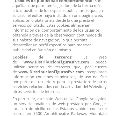
- Cookies de publicidad comportamental:
Son
Adquiera la figura de comansi de Spectra Vondergeist en distribución al por
aquéllas que permiten la gestión, de la forma más
mayor con el precio más competitivo del mercado.
eficaz posible, de los espacios publicitarios que, en
Estamos especializados en la venta al por mayor y distribución en figuras
de pvc, en productos de impulso y primera línea de caja.
su caso, el editor haya incluido en una página web,
Si quieres comprar figuras de pvc baratas por internet
aplicación o plataforma desde la que presta el
DistribucionFigurasPvc.com es la pagina indicada.
servicio solicitado. Estas cookies almacenan
información del comportamiento de los usuarios
obtenida a través de la observación continuada de
Comentarios (0)
Calificación
sus hábitos de navegación, lo que permite
desarrollar un perfil específico para mostrar
publicidad en función del mismo.
No hay reseñas de clientes en este momento.
Cookies de terceros:
La Web
de
www.DistribucionFigurasPvc.com
puede
utilizar servicios de terceros que, por cuenta
de
www.DistribucionFigurasPvc.com
, recopilaran
información con fines estadísticos, de uso del Site
por parte del usuario y para la prestacion de otros
Los clientes que adquirieron este producto también
servicios relacionados con la actividad del Website y
compraron:
otros servicios de Internet.
En particular, este sitio Web utiliza Google Analytics,
un servicio analítico de web prestado por Google,
Inc. con domicilio en los Estados Unidos con sede
central en 1600 Amphitheatre Parkway, Mountain