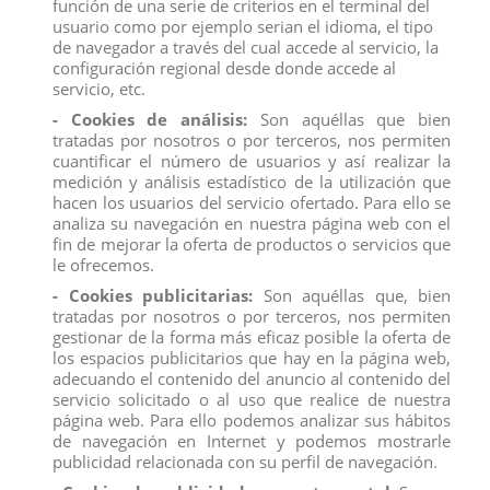
función de una serie de criterios en el terminal del
Adquiera la figura de comansi de Spectra Vondergeist en distribución con
usuario como por ejemplo serian el idioma, el tipo
el precio más competitivo del mercado.
de navegador a través del cual accede al servicio, la
configuración regional desde donde accede al
servicio, etc.
figura
figuras
spectra vondergeist
- Cookies de análisis:
Son aquéllas que bien
tratadas por nosotros o por terceros, nos permiten
cuantificar el número de usuarios y así realizar la
medición y análisis estadístico de la utilización que
Descripción
hacen los usuarios del servicio ofertado. Para ello se
Detalles del producto
analiza su navegación en nuestra página web con el
fin de mejorar la oferta de productos o servicios que
Reviews
(0)
le ofrecemos.
- Cookies publicitarias:
Son aquéllas que, bien
Figura Pvc Spectra Vondergeist de 10 cms, para distribución y compra al
tratadas por nosotros o por terceros, nos permiten
por mayor.
gestionar de la forma más eficaz posible la oferta de
Compra la figura de Spectra Vondergeist y sus amigos y recíbelas entre
los espacios publicitarios que hay en la página web,
24/48 horas en tu comercio.
Todas las figuras de pvc del catálogo tienen los certificados de calidad
adecuando el contenido del anuncio al contenido del
exigidos por la U.E.
servicio solicitado o al uso que realice de nuestra
Las figuras pvc de Spectra Vondergeist y familia son aptas para la venta y
página web. Para ello podemos analizar sus hábitos
utilización en pastelerías y confiterías, disponiendo de certificado para su
de navegación en Internet y podemos mostrarle
uso en alimentación.
publicidad relacionada con su perfil de navegación.
Todas las figuras de comansi son habitualmente utilizadas para
confeccionar las monas, tartas de cumpleaños, comuniones, etc...