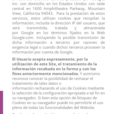
Inc. con domicilio en los Estados Unidos con sede
central en 1600 Amphitheatre Parkway, Mountain
View, California 94043. Para la prestación de estos
servicios, estos utilizan cookies que recopilan la
información, incluida la dirección IP del usuario, que
será transmitida, tratada y almacenada
por Google en los términos fijados en la Web
Google.com. Incluyendo la posible transmisión de
dicha información a terceros por razones de
exigencia legal o cuando dichos terceros procesen la
información por cuenta de Google.
El Usuario acepta expresamente, por la
FIGURA SULLEY
FIGURA OLAF
utilización de este Site, el tratamiento de la
View
View
información recabada en la forma y con los
fines anteriormente mencionados.
Y asimismo
reconoce conocer la posibilidad de rechazar el
tratamiento de tales datos o
información rechazando el uso de Cookies mediante
la selección de la configuración apropiada a tal fin en
su navegador. Si bien esta opción de bloqueo de
Suscríbete a nuestro boletín
Cookies en su navegador puede no permitirle el uso
pleno de todas las funcionalidades del Website.