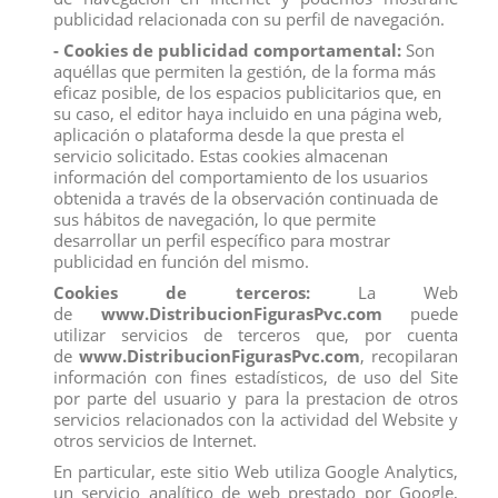
confeccionar las monas, tartas de cumpleaños, comuniones, etc...
publicidad relacionada con su perfil de navegación.
Adquiera la figura de comansi de Las Tres Mellizas en distribución al por
- Cookies de publicidad comportamental:
Son
mayor con el precio más competitivo del mercado. Estamos
aquéllas que permiten la gestión, de la forma más
especializados en la venta al por mayor y distribución en figuras de pvc, en
eficaz posible, de los espacios publicitarios que, en
productos de impulso y primera línea de caja. Si quieres comprar figuras
de pvc baratas por internet distribucionfiguraspvc.com es la pagina
su caso, el editor haya incluido en una página web,
indicada
aplicación o plataforma desde la que presta el
servicio solicitado. Estas cookies almacenan
información del comportamiento de los usuarios
obtenida a través de la observación continuada de
Comentarios (0)
Calificación
sus hábitos de navegación, lo que permite
desarrollar un perfil específico para mostrar
No hay reseñas de clientes en este momento.
publicidad en función del mismo.
Cookies de terceros:
La Web
de
www.DistribucionFigurasPvc.com
puede
utilizar servicios de terceros que, por cuenta
de
www.DistribucionFigurasPvc.com
, recopilaran
información con fines estadísticos, de uso del Site
Los clientes que adquirieron este producto también
por parte del usuario y para la prestacion de otros
compraron:
servicios relacionados con la actividad del Website y
otros servicios de Internet.
En particular, este sitio Web utiliza Google Analytics,
un servicio analítico de web prestado por Google,