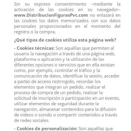
Sin su expreso consentimiento –mediante la
activación de las cookies en su navegador–
www.DistribucionFigurasPvc.com
no enlazará en
las cookies los datos memorizados con sus datos
personales proporcionados en el momento del
registro o la compra.
¿Qué tipos de cookies utiliza esta página web?
- Cookies técnicas:
Son aquéllas que permiten al
usuario la navegación a través de una página web,
plataforma o aplicación y la utilización de las
diferentes opciones o servicios que en ella existan
como, por ejemplo, controlar el tráfico y la
comunicación de datos, identificar la sesión, acceder
FIGURA MELLIZAS CARPETA
a partes de acceso restringido, recordar los
elementos que integran un pedido, realizar el
Marca:
Comansi
proceso de compra de un pedido, realizar la
Referencia
99042
solicitud de inscripción o participación en un evento,
utilizar elementos de seguridad durante la
navegación, almacenar contenidos para la difusión
Figura Pvc Las Tres Mellizas de 7 cms
de videos o sonido o compartir contenidos a través
Figura Pvc de Las Tres Mellizas para distribución y compra al por mayor.
de redes sociales.
Todas las figuras de comansi son habitualmente utilizadas para
confeccionar las monas, tartas de cumpleaños y comuniones. Adquiera la
- Cookies de personalización:
Son aquéllas que
figura de comansi de Las Tres Mellizas en distribución con el precio más