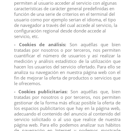
permiten al usuario acceder al servicio con algunas
competitivo del mercado.
características de carácter general predefinidas en
función de una serie de criterios en el terminal del
usuario como por ejemplo serian el idioma, el tipo
figura
figuras
pvc
las tres mellizas
de navegador a través del cual accede al servicio, la
configuración regional desde donde accede al
servicio, etc.
Descripción
- Cookies de análisis:
Son aquéllas que bien
tratadas por nosotros o por terceros, nos permiten
Detalles del producto
cuantificar el número de usuarios y así realizar la
medición y análisis estadístico de la utilización que
Reviews
(0)
hacen los usuarios del servicio ofertado. Para ello se
analiza su navegación en nuestra página web con el
Figura Pvc Las Tres Mellizas de 7 cms, para distribución y compra al por
fin de mejorar la oferta de productos o servicios que
mayor.
le ofrecemos.
Compra la figura de Las Tres Mellizas y sus amigos y recíbelas entre 24/48
- Cookies publicitarias:
Son aquéllas que, bien
horas en tu comercio.
tratadas por nosotros o por terceros, nos permiten
Todas las figuras de pvc del catálogo tienen los certificados de calidad
gestionar de la forma más eficaz posible la oferta de
exigidos por la U.E.
los espacios publicitarios que hay en la página web,
Las figuras pvc de Las Tres Mellizas y familia son aptas para la venta y
adecuando el contenido del anuncio al contenido del
utilización en pastelerías y confiterías, disponiendo de certificado para su
servicio solicitado o al uso que realice de nuestra
uso en alimentación.
página web. Para ello podemos analizar sus hábitos
Todas las figuras de comansi son habitualmente utilizadas para
de navegación en Internet y podemos mostrarle