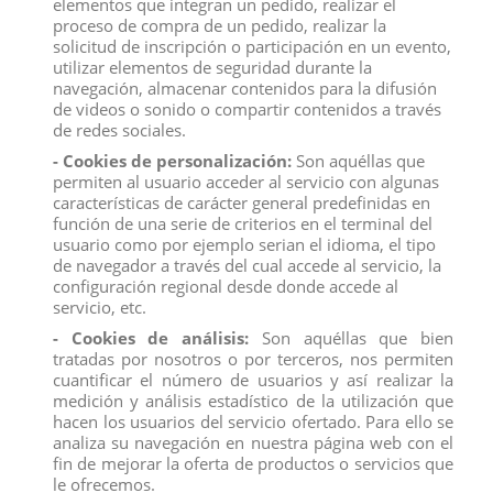
elementos que integran un pedido, realizar el
proceso de compra de un pedido, realizar la
solicitud de inscripción o participación en un evento,
Conoce las muñecas más adorables que
puedes coleccionar.
utilizar elementos de seguridad durante la
Muñeca de moda, con rostro estampado y ropa
navegación, almacenar contenidos para la difusión
con hermosos detalles.
de videos o sonido o compartir contenidos a través
El set incluye una muñeca de 15 cm, un
de redes sociales.
conjunto completo que incluye zapatos y un
cepillo para el pelo.
- Cookies de personalización:
Son aquéllas que
permiten al usuario acceder al servicio con algunas
características de carácter general predefinidas en
función de una serie de criterios en el terminal del
usuario como por ejemplo serian el idioma, el tipo
de navegador a través del cual accede al servicio, la
configuración regional desde donde accede al
servicio, etc.
Descripción
- Cookies de análisis:
Son aquéllas que bien
Detalles del producto
tratadas por nosotros o por terceros, nos permiten
Reviews
(0)
cuantificar el número de usuarios y así realizar la
medición y análisis estadístico de la utilización que
hacen los usuarios del servicio ofertado. Para ello se
Conoce las muñecas más adorables que
analiza su navegación en nuestra página web con el
puedes coleccionar.
fin de mejorar la oferta de productos o servicios que
Muñeca de moda, con rostro estampado y ropa
le ofrecemos.