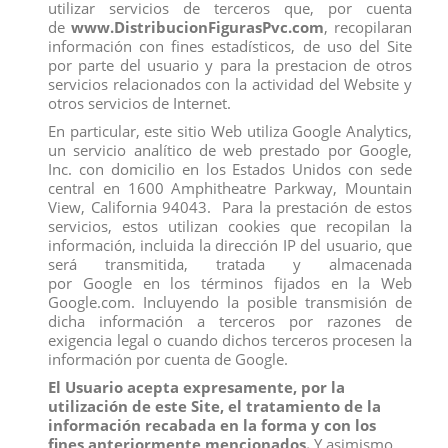
utilizar servicios de terceros que, por cuenta
de
www.DistribucionFigurasPvc.com
, recopilaran
información con fines estadísticos, de uso del Site
Los clientes que adquirieron este producto también
por parte del usuario y para la prestacion de otros
compraron:
servicios relacionados con la actividad del Website y
otros servicios de Internet.
En particular, este sitio Web utiliza Google Analytics,
un servicio analítico de web prestado por Google,
Inc. con domicilio en los Estados Unidos con sede
central en 1600 Amphitheatre Parkway, Mountain
View, California 94043. Para la prestación de estos
servicios, estos utilizan cookies que recopilan la
información, incluida la dirección IP del usuario, que
será transmitida, tratada y almacenada
por Google en los términos fijados en la Web
Google.com. Incluyendo la posible transmisión de
dicha información a terceros por razones de
exigencia legal o cuando dichos terceros procesen la
información por cuenta de Google.
El Usuario acepta expresamente, por la
NA NA NA 591931 EUC FUZZY
PELUCHE DREAMIEZ CONEJO,
utilización de este Site, el tratamiento de la
SURPRISE TIGE
PELUCHE INTERACTIVO
información recabada en la forma y con los
View
View
fines anteriormente mencionados.
Y asimismo