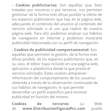
con hermosos detalles.
El set incluye una muñeca de 15 cm, un
- Cookies publicitarias:
Son aquéllas que, bien
conjunto completo que incluye zapatos y un
tratadas por nosotros o por terceros, nos permiten
cepillo para el pelo.
gestionar de la forma más eficaz posible la oferta de
los espacios publicitarios que hay en la página web,
adecuando el contenido del anuncio al contenido del
Todos los productos de nuestro
catálogo
obtienen el certificado
servicio solicitado o al uso que realice de nuestra
exigido por la U.E.
página web. Para ello podemos analizar sus hábitos
Compra
ahora y recíbelo en 24/48 horas en su establecimiento.
de navegación en Internet y podemos mostrarle
Recuerde que disponemos de un
chat
donde le atendemos
publicidad relacionada con su perfil de navegación.
personalmente, pregúntenos sus dudas.
- Cookies de publicidad comportamental:
Son
Somos una
empresa
avalada por una gran
experiencia
en
aquéllas que permiten la gestión, de la forma más
el
mercado
de
distribución
y
venta al por mayor
.
eficaz posible, de los espacios publicitarios que, en
Los mejores precios los encontrarás
su caso, el editor haya incluido en una página web,
en
www.distribucionfiguraspvc.com
, tu página de
confianza.
aplicación o plataforma desde la que presta el
servicio solicitado. Estas cookies almacenan
información del comportamiento de los usuarios
obtenida a través de la observación continuada de
Comentarios (0)
Calificación
sus hábitos de navegación, lo que permite
desarrollar un perfil específico para mostrar
No hay reseñas de clientes en este momento.
publicidad en función del mismo.
Cookies de terceros:
La Web
de
www.DistribucionFigurasPvc.com
puede