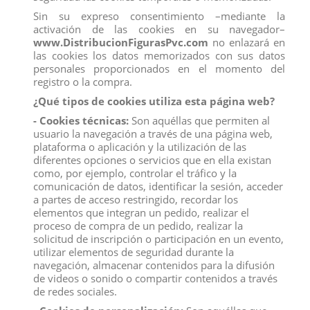
Sin su expreso consentimiento –mediante la
activación de las cookies en su navegador–
www.DistribucionFigurasPvc.com
no enlazará en
las cookies los datos memorizados con sus datos
personales proporcionados en el momento del
registro o la compra.
¿Qué tipos de cookies utiliza esta página web?
- Cookies técnicas:
Son aquéllas que permiten al
usuario la navegación a través de una página web,
plataforma o aplicación y la utilización de las
diferentes opciones o servicios que en ella existan
como, por ejemplo, controlar el tráfico y la
comunicación de datos, identificar la sesión, acceder
ACCESORIOS GOMA ESPUMA ARMAS
a partes de acceso restringido, recordar los
elementos que integran un pedido, realizar el
TORGUGAS NINJA 16 UNID
proceso de compra de un pedido, realizar la
Referencia
4369
solicitud de inscripción o participación en un evento,
utilizar elementos de seguridad durante la
navegación, almacenar contenidos para la difusión
No te quedes sin los accesorios ce goma espuma de tus héroes
de videos o sonido o compartir contenidos a través
favoritos de las Tortugas Ninja, con la que podrás recrear
escenas de acción.
de redes sociales.
Disponible en varios modelos; recibirás una selección aleatoria