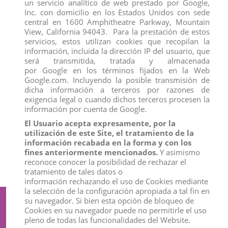
un servicio analítico de web prestado por Google,
Inc. con domicilio en los Estados Unidos con sede
central en 1600 Amphitheatre Parkway, Mountain
View, California 94043. Para la prestación de estos
servicios, estos utilizan cookies que recopilan la
información, incluida la dirección IP del usuario, que
será transmitida, tratada y almacenada
por Google en los términos fijados en la Web
Google.com. Incluyendo la posible transmisión de
dicha información a terceros por razones de
exigencia legal o cuando dichos terceros procesen la
información por cuenta de Google.
El Usuario acepta expresamente, por la
CHIBI MASTERS NARUTO , EXP 12
COCHES HOT WHEELS, CAJA DE 72
utilización de este Site, el tratamiento de la
UDS
UNIDADES
información recabada en la forma y con los
View
View
fines anteriormente mencionados.
Y asimismo
reconoce conocer la posibilidad de rechazar el
tratamiento de tales datos o
información rechazando el uso de Cookies mediante
la selección de la configuración apropiada a tal fin en
su navegador. Si bien esta opción de bloqueo de
Suscríbete a nuestro boletín
Cookies en su navegador puede no permitirle el uso
pleno de todas las funcionalidades del Website.