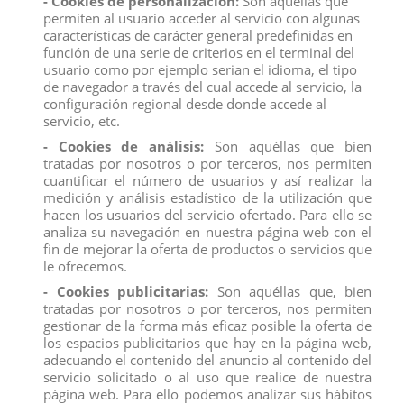
- Cookies de personalización:
Son aquéllas que
según la disponibilidad.
permiten al usuario acceder al servicio con algunas
características de carácter general predefinidas en
Producto no recomendado para menores de 4 años.
función de una serie de criterios en el terminal del
usuario como por ejemplo serian el idioma, el tipo
de navegador a través del cual accede al servicio, la
configuración regional desde donde accede al
servicio, etc.
Descripción
- Cookies de análisis:
Son aquéllas que bien
tratadas por nosotros o por terceros, nos permiten
Detalles del producto
cuantificar el número de usuarios y así realizar la
medición y análisis estadístico de la utilización que
Reviews
(0)
hacen los usuarios del servicio ofertado. Para ello se
analiza su navegación en nuestra página web con el
No te quedes sin los accesorios ce goma espuma de tus héroes
fin de mejorar la oferta de productos o servicios que
favoritos de las Tortugas Ninja, con la que podrás recrear
le ofrecemos.
escenas de acción.
- Cookies publicitarias:
Son aquéllas que, bien
Disponible en varios modelos; recibirás una selección aleatoria
tratadas por nosotros o por terceros, nos permiten
según la disponibilidad.
gestionar de la forma más eficaz posible la oferta de
Producto no recomendado para menores de 4 años.
los espacios publicitarios que hay en la página web,
Todos los productos de nuestro
catálogo
obtienen el certificado
adecuando el contenido del anuncio al contenido del
exigido por la U.E.
servicio solicitado o al uso que realice de nuestra
página web. Para ello podemos analizar sus hábitos
Compra
ahora y recíbelo en 24/48 horas en su establecimiento.