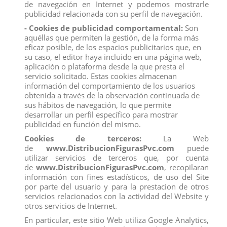
de navegación en Internet y podemos mostrarle
Recuerde que disponemos de un
chat
donde le atendemos
publicidad relacionada con su perfil de navegación.
personalmente, pregúntenos sus dudas.
- Cookies de publicidad comportamental:
Son
Somos una
empresa
avalada por una gran
experiencia
en
aquéllas que permiten la gestión, de la forma más
el
mercado
de
distribución
y
venta al por mayor
.
eficaz posible, de los espacios publicitarios que, en
Los mejores precios los encontrarás
su caso, el editor haya incluido en una página web,
en
www.distribucionfiguraspvc.com
, tu página de
confianza.
aplicación o plataforma desde la que presta el
servicio solicitado. Estas cookies almacenan
información del comportamiento de los usuarios
obtenida a través de la observación continuada de
Comentarios (0)
Calificación
sus hábitos de navegación, lo que permite
desarrollar un perfil específico para mostrar
No hay reseñas de clientes en este momento.
publicidad en función del mismo.
Cookies de terceros:
La Web
de
www.DistribucionFigurasPvc.com
puede
utilizar servicios de terceros que, por cuenta
de
www.DistribucionFigurasPvc.com
, recopilaran
información con fines estadísticos, de uso del Site
Los clientes que adquirieron este producto también
por parte del usuario y para la prestacion de otros
compraron:
servicios relacionados con la actividad del Website y
otros servicios de Internet.
En particular, este sitio Web utiliza Google Analytics,