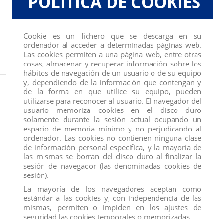
POLÍTICA DE COOKIES
Cookie es un fichero que se descarga en su
ordenador al acceder a determinadas páginas web.
Las cookies permiten a una página web, entre otras
cosas, almacenar y recuperar información sobre los
hábitos de navegación de un usuario o de su equipo
y, dependiendo de la información que contengan y
Inicio
JUGUETES, SOBRES Y COLECCIONABLES
ACCESORIOS GOMA ESPUMA
de la forma en que utilice su equipo, pueden
ARMAS TORGUGAS NINJA 16 UNID
utilizarse para reconocer al usuario. El navegador del
usuario memoriza cookies en el disco duro
solamente durante la sesión actual ocupando un
espacio de memoria mínimo y no perjudicando al
ordenador. Las cookies no contienen ninguna clase
de información personal específica, y la mayoría de
las mismas se borran del disco duro al finalizar la
sesión de navegador (las denominadas cookies de
sesión).
La mayoría de los navegadores aceptan como
estándar a las cookies y, con independencia de las
mismas, permiten o impiden en los ajustes de
seguridad las cookies temporales o memorizadas.