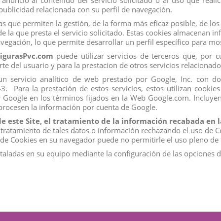
nuncio al contenido del servicio solicitado o al uso que real
View
ublicidad relacionada con su perfil de navegación.
s que permiten la gestión, de la forma más eficaz posible, de los 
e la que presta el servicio solicitado. Estas cookies almacenan 
vegación, lo que permite desarrollar un perfil específico para m
igurasPvc.com
puede utilizar servicios de terceros que, por 
rte del usuario y para la prestacion de otros servicios relacionado
s, un servicio analítico de web prestado por Google, Inc. con 
Para la prestación de estos servicios, estos utilizan cookies 
r Google en los términos fijados en la Web Google.com. Incluyen
 procesen la información por cuenta de Google.
de este Site, el tratamiento de la información recabada en
 tratamiento de tales datos o información rechazando el uso de C
Mi Cuenta
o de Cookies en su navegador puede no permitirle el uso pleno de 
Los más vendidos
staladas en su equipo mediante la configuración de las opciones 
Iniciar sesión
Mi cuenta
Datos personales
Historial de pedidos
Direcciones