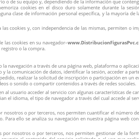
io o de su equipo y, dependiendo de la información que contengan
 memoriza cookies en el disco duro solamente durante la se
una clase de información personal específica, y la mayoría de la
n compraron:
las cookies y, con independencia de las mismas, permiten o imp
de las cookies en su navegador–
www.DistribucionFigurasPvc.
registro o la compra.
la navegación a través de una página web, plataforma o aplicación
co y la comunicación de datos, identificar la sesión, acceder a par
edido, realizar la solicitud de inscripción o participación en un 
eos o sonido o compartir contenidos a través de redes sociales.
 al usuario acceder al servicio con algunas características de ca
ian el idioma, el tipo de navegador a través del cual accede al se
 nosotros o por terceros, nos permiten cuantificar el número de u
ado. Para ello se analiza su navegación en nuestra página web con 
 por nosotros o por terceros, nos permiten gestionar de la forma
O CASTAÑO
FIGURA SPIDERMAN
UNIC
EQUBE