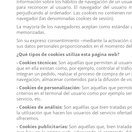
información sobre los hábitos de navegación de un usuar
para reconocer al usuario. El navegador del usuario
perjudicando al ordenador. Las cookies no contienen ning
navegador (las denominadas cookies de sesión).
Los clientes que adquirieron este producto tambié
La mayoría de los navegadores aceptan como estándar a 
memorizadas.
Sin su expreso consentimiento –mediante la activación 
sus datos personales proporcionados en el momento del 
¿Qué tipos de cookies utiliza esta página web?
- Cookies técnicas:
Son aquéllas que permiten al usuario 
que en ella existan como, por ejemplo, controlar el tráfi
integran un pedido, realizar el proceso de compra de un p
navegación, almacenar contenidos para la difusión de vid
- Cookies de personalización:
Son aquéllas que permiten
criterios en el terminal del usuario como por ejemplo ser
servicio, etc.
- Cookies de análisis:
Son aquéllas que bien tratadas por
la utilización que hacen los usuarios del servicio ofert
ofrecemos.
- Cookies publicitarias:
Son aquéllas que, bien tratadas
SOBRES NERF PISTOLA CLIP
10006 TORO BRAV
CHARMS, EXP 36 UDS
TROTANDO D