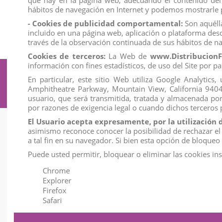
que hay en la página web, adecuando el contenido del a
hábitos de navegación en Internet y podemos mostrarle p
View
View
- Cookies de publicidad comportamental:
Son aquélla
incluido en una página web, aplicación o plataforma desd
través de la observación continuada de sus hábitos de na
Cookies de terceros:
La Web de
www.DistribucionF
información con fines estadísticos, de uso del Site por pa
Suscríbete a nuestro boletín
En particular, este sitio Web utiliza Google Analytic
Amphitheatre Parkway, Mountain View, California 94043. 
usuario, que será transmitida, tratada y almacenada po
por razones de exigencia legal o cuando dichos terceros
El Usuario acepta expresamente, por la utilización 
asimismo reconoce conocer la posibilidad de rechazar el
Información
a tal fin en su navegador. Si bien esta opción de bloque
Condiciones de venta
Puede usted permitir, bloquear o eliminar las cookies in
Formas de pago
Chrome
Gastos de envío
Explorer
Aviso legal y privacidad
Firefox
Safari
Política de Cookies
Mapa del sitio