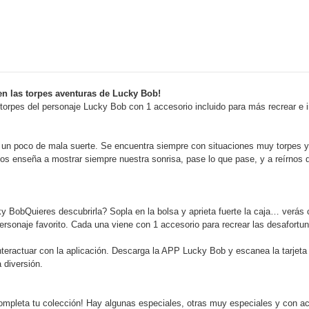
en las torpes aventuras de Lucky Bob!
s torpes del personaje Lucky Bob con 1 accesorio incluido para más recrear e 
 un poco de mala suerte. Se encuentra siempre con situaciones muy torpes y 
os enseña a mostrar siempre nuestra sonrisa, pase lo que pase, y a reírnos
ky BobQuieres descubrirla? Sopla en la bolsa y aprieta fuerte la caja… verás
u personaje favorito. Cada una viene con 1 accesorio para recrear las desafor
nteractuar con la aplicación. Descarga la APP Lucky Bob y escanea la tarjeta
 diversión.
completa tu colección! Hay algunas especiales, otras muy especiales y con