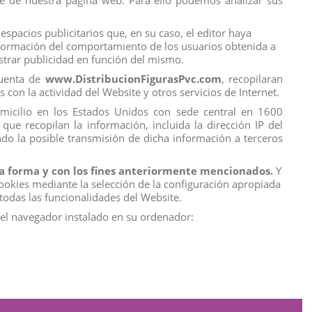
ice de nuestra página web. Para ello podemos analizar sus
View
View
espacios publicitarios que, en su caso, el editor haya
información del comportamiento de los usuarios obtenida a
ostrar publicidad en función del mismo.
cuenta de
www.DistribucionFigurasPvc.com
, recopilaran
s con la actividad del Website y otros servicios de Internet.
domicilio en los Estados Unidos con sede central en 1600
que recopilan la información, incluida la dirección IP del
do la posible transmisión de dicha información a terceros
 la forma y con los fines anteriormente mencionados.
Y
ookies mediante la selección de la configuración apropiada
Contact us
todas las funcionalidades del Website.
DFP | Distribución Figuras Pvc
del navegador instalado en su ordenador:
C/ Orotava 28 A
29006 Málaga, España
638581111
info@distribucionfiguraspvc.com
Atención al Cliente: Lunes a Viernes de 9:00 a 17:00h