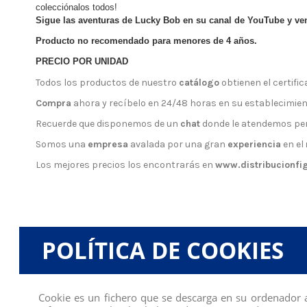
colecciónalos todos!
Sigue las aventuras de Lucky Bob en su canal de YouTube y ven
Producto no recomendado para menores de 4 años.
PRECIO POR UNIDAD
Todos los productos de nuestro
catálogo
obtienen el certifica
Compra
ahora y recíbelo en 24/48 horas en su establecimien
Recuerde que disponemos de un
chat
donde le atendemos pe
Somos una
empresa
avalada por una gran
experiencia
en el
Los mejores precios los encontrarás en
www.distribucionfi
Comentarios (0)
POLÍTICA DE COOKIES
No hay reseñas de clientes en este momento.
Cookie es un fichero que se descarga en su ordenador 