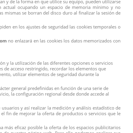
 y de la forma en que utilice su equipo, pueden utilizarse
sión actual ocupando un espacio de memoria mínimo y no
s mismas se borran del disco duro al finalizar la sesión de
iden en los ajustes de seguridad las cookies temporales o
com
no enlazará en las cookies los datos memorizados con
 y la utilización de las diferentes opciones o servicios
tes de acceso restringido, recordar los elementos que
evento, utilizar elementos de seguridad durante la
rácter general predefinidas en función de una serie de
rvicio, la configuración regional desde donde accede al
suarios y así realizar la medición y análisis estadístico de
el fin de mejorar la oferta de productos o servicios que le
 más eficaz posible la oferta de los espacios publicitarios
ORNIO TERRA
ELSA EPILOGO
BO
TURTL