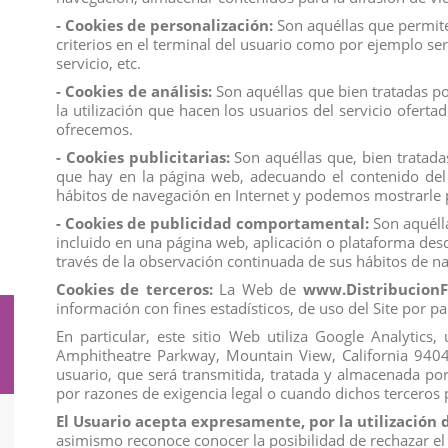
Los mejores precios los encontrarás en
www.distribucionfi
- Cookies de personalización:
Son aquéllas que permiten
criterios en el terminal del usuario como por ejemplo ser
servicio, etc.
- Cookies de análisis:
Son aquéllas que bien tratadas por
Comentarios (0)
la utilización que hacen los usuarios del servicio ofert
ofrecemos.
No hay reseñas de clientes en este momento.
- Cookies publicitarias:
Son aquéllas que, bien tratadas
que hay en la página web, adecuando el contenido del a
hábitos de navegación en Internet y podemos mostrarle p
- Cookies de publicidad comportamental:
Son aquélla
incluido en una página web, aplicación o plataforma desd
través de la observación continuada de sus hábitos de na
Cookies de terceros:
La Web de
www.DistribucionF
información con fines estadísticos, de uso del Site por pa
Suscríbete a nuestro boletín
En particular, este sitio Web utiliza Google Analytic
Amphitheatre Parkway, Mountain View, California 94043. 
usuario, que será transmitida, tratada y almacenada po
por razones de exigencia legal o cuando dichos terceros
El Usuario acepta expresamente, por la utilización 
asimismo reconoce conocer la posibilidad de rechazar el
Información