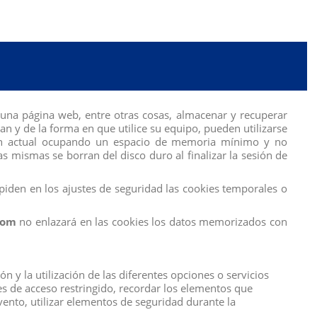
uienes quieren ser. Cada muñeca MGA's Dream Ella I
ntos con la muñeca Dream Ella I AM Fashion Doll -
una página web, entre otras cosas, almacenar y recuperar
ORIOS JUEGO DE PAPEL - ¡Aria está lista para preparar
 y de la forma en que utilice su equipo, pueden utilizarse
sión actual ocupando un espacio de memoria mínimo y no
s mismas se borran del disco duro al finalizar la sesión de
iden en los ajustes de seguridad las cookies temporales o
com
no enlazará en las cookies los datos memorizados con
 y la utilización de las diferentes opciones o servicios
tes de acceso restringido, recordar los elementos que
evento, utilizar elementos de seguridad durante la