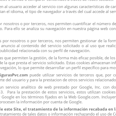
guraspvc.com
, tu página de
confianza.
 al usuario acceder al servicio con algunas características de ca
ian el idioma, el tipo de navegador a través del cual accede al se
 nosotros o por terceros, nos permiten cuantificar el número de u
ado. Para ello se analiza su navegación en nuestra página web con 
 por nosotros o por terceros, nos permiten gestionar de la forma
nuncio al contenido del servicio solicitado o al uso que real
ublicidad relacionada con su perfil de navegación.
s que permiten la gestión, de la forma más eficaz posible, de los 
e la que presta el servicio solicitado. Estas cookies almacenan 
vegación, lo que permite desarrollar un perfil específico para m
igurasPvc.com
puede utilizar servicios de terceros que, por 
rte del usuario y para la prestacion de otros servicios relacionado
s, un servicio analítico de web prestado por Google, Inc. con 
Para la prestación de estos servicios, estos utilizan cookies 
r Google en los términos fijados en la Web Google.com. Incluyen
 procesen la información por cuenta de Google.
de este Site, el tratamiento de la información recabada en
 tratamiento de tales datos o información rechazando el uso de C
Mi Cuenta