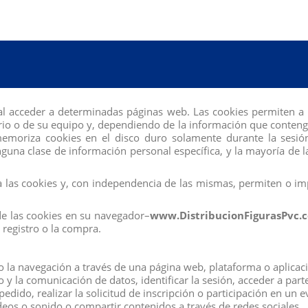
de moda Dream Ella I AM de MGA animan a los niños a ser q
NADERIA - Los niños pueden embarcarse en aventuras de cue
al acceder a determinadas páginas web. Las cookies permiten a 
r rienda suelta a su creatividad en la cocina. MODOS Y ACCES
io o de su equipo y, dependiendo de la información que contengan
aje de chef y un gorro.
 memoriza cookies en el disco duro solamente durante la se
una clase de información personal específica, y la mayoría de la
las cookies y, con independencia de las mismas, permiten o imp
de las cookies en su navegador–
www.DistribucionFigurasPvc.
do exigido por la U.E.
registro o la compra.
to.
rsonalmente, pregúntenos sus dudas.
la navegación a través de una página web, plataforma o aplicación
co y la comunicación de datos, identificar la sesión, acceder a par
mercado
de
distribución
y
venta al por mayor
.
edido, realizar la solicitud de inscripción o participación en un 
eos o sonido o compartir contenidos a través de redes sociales.