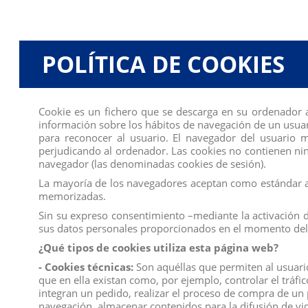
POLÍTICA DE COOKIES
Descripción
Detalles del producto
Reviews
(0)
Muñeca fashion - SOY MUÑECA DE MODA - Las muñecas 
AM Fashion mide 29 cm. ¡EXPLORA EL MUNDO DE LA PA
Cookie es un fichero que se descarga en su ordenador 
Baker! Aria es perfecta para los niños que quieren da
información sobre los hábitos de navegación de un usuar
deliciosa comida con su sartén! Aria tiene un fabuloso tr
para reconocer al usuario. El navegador del usuario
perjudicando al ordenador. Las cookies no contienen ning
Producto no recomendado para menores de 4 años.
navegador (las denominadas cookies de sesión).
Medidas: 29 cm
La mayoría de los navegadores aceptan como estándar a 
memorizadas.
PRECIO POR UNIDAD
Sin su expreso consentimiento –mediante la activación 
Todos los productos de nuestro
catálogo
obtienen el certifica
sus datos personales proporcionados en el momento del 
Compra
ahora y recíbelo en 24/48 horas en su establecimien
¿Qué tipos de cookies utiliza esta página web?
Recuerde que disponemos de un
chat
donde le atendemos pe
- Cookies técnicas:
Son aquéllas que permiten al usuario 
que en ella existan como, por ejemplo, controlar el tráfi
Somos una
empresa
avalada por una gran
experiencia
en el
integran un pedido, realizar el proceso de compra de un p
navegación, almacenar contenidos para la difusión de vid