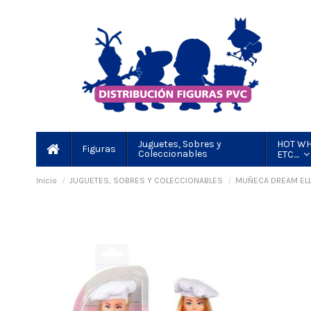
HOT WH
Juguetes, Sobres y
Figuras
Coleccionables
ETC....
Inicio
JUGUETES, SOBRES Y COLECCIONABLES
MUÑECA DREAM ELLA