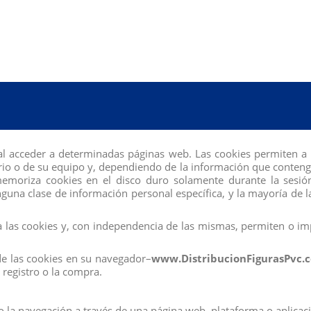
istas, presenta una variedad de tipos de cuerpo, así como una mezcla de tonos
ncias recientes de la moda.
El tipo de cuerpo original de la muñeca Barbie, u
ojos rosas y tacones de plataforma naranjas.
Su cabello rubio está peinado de
al acceder a determinadas páginas web. Las cookies permiten a 
a guardar la muñeca y otras prendas y accesorios de Barbie.
Los niños pueden pe
io o de su equipo y, dependiendo de la información que contengan
tas formas de jugar: puedes rellenarlo, transportarlo y personalizarlo.
 memoriza cookies en el disco duro solamente durante la se
una clase de información personal específica, y la mayoría de la
las cookies y, con independencia de las mismas, permiten o imp
de las cookies en su navegador–
www.DistribucionFigurasPvc.
do exigido por la U.E.
registro o la compra.
to.
rsonalmente, pregúntenos sus dudas.
la navegación a través de una página web, plataforma o aplicación