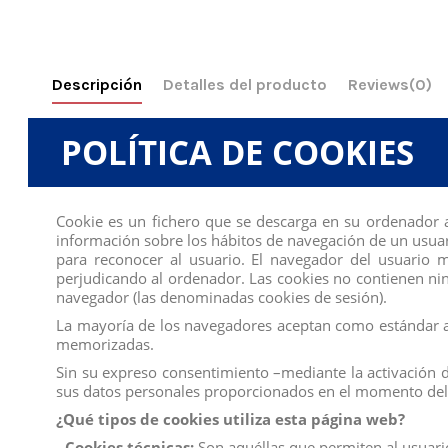
Descripción
Detalles del producto
Reviews
(0)
La colección más reciente de muñecas Barbie, llamada Barbie Fashion
POLÍTICA DE COOKIES
una gran cantidad de atuendos inspirados en las muñecas más Tende
una linda forma de cuerpo.
El look se completa y se hace más encantador con la adición de ante
Cookie es un fichero que se descarga en su ordenador 
bolsa de vinilo reutilizable tiene una cremallera y se puede usar par
información sobre los hábitos de navegación de un usuar
pegatinas, y utilizarlo para guardar su colección de Barbie.
Hay infini
para reconocer al usuario. El navegador del usuario
perjudicando al ordenador. Las cookies no contienen ning
Medidas:
5,0 x 10,2 x 32,0 cm
navegador (las denominadas cookies de sesión).
Producto no recomendado para menores de 4 años.
La mayoría de los navegadores aceptan como estándar a 
memorizadas.
PRECIO POR UNIDAD
Sin su expreso consentimiento –mediante la activación 
Todos los productos de nuestro
catálogo
obtienen el certifica
sus datos personales proporcionados en el momento del 
Compra
ahora y recíbelo en 24/48 horas en su establecimien
¿Qué tipos de cookies utiliza esta página web?
Recuerde que disponemos de un
chat
donde le atendemos pe
- Cookies técnicas:
Son aquéllas que permiten al usuario 