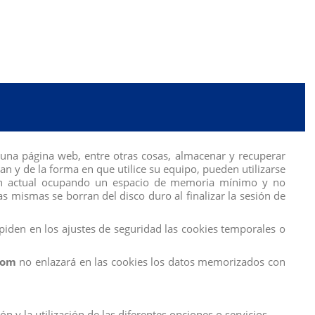
 de piel, colores de ojos, colores de cabello y peinados, además de
sa un vestido con estampado de frutas con mangas con volantes y tiene
 una manera que le da una apariencia elegante y contemporánea.
La
una página web, entre otras cosas, almacenar y recuperar
rsonalizar el bolso con sus propios materiales de arte, como
 y de la forma en que utilice su equipo, pueden utilizarse
sión actual ocupando un espacio de memoria mínimo y no
s mismas se borran del disco duro al finalizar la sesión de
iden en los ajustes de seguridad las cookies temporales o
com
no enlazará en las cookies los datos memorizados con
 y la utilización de las diferentes opciones o servicios