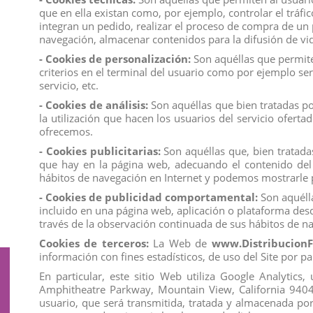
que en ella existan como, por ejemplo, controlar el tráfi
Somos una
empresa
avalada por una gran
experiencia
en el
integran un pedido, realizar el proceso de compra de un p
navegación, almacenar contenidos para la difusión de vid
Los mejores precios los encontrarás en
www.distribucionfi
- Cookies de personalización:
Son aquéllas que permiten
criterios en el terminal del usuario como por ejemplo ser
servicio, etc.
- Cookies de análisis:
Son aquéllas que bien tratadas por
Comentarios (0)
la utilización que hacen los usuarios del servicio ofert
ofrecemos.
No hay reseñas de clientes en este momento.
- Cookies publicitarias:
Son aquéllas que, bien tratadas
que hay en la página web, adecuando el contenido del a
hábitos de navegación en Internet y podemos mostrarle p
- Cookies de publicidad comportamental:
Son aquélla
incluido en una página web, aplicación o plataforma desd
través de la observación continuada de sus hábitos de na
Cookies de terceros:
La Web de
www.DistribucionF
información con fines estadísticos, de uso del Site por pa
Suscríbete a nuestro boletín
En particular, este sitio Web utiliza Google Analytic
Amphitheatre Parkway, Mountain View, California 94043. 
usuario, que será transmitida, tratada y almacenada po