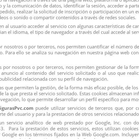
co y la comunicación de datos, identificar la sesión, acceder a par
mercado
de
distribución
y
venta al por mayor
.
edido, realizar la solicitud de inscripción o participación en un 
eos o sonido o compartir contenidos a través de redes sociales.
guraspvc.com
, tu página de
confianza.
 al usuario acceder al servicio con algunas características de ca
ian el idioma, el tipo de navegador a través del cual accede al se
 nosotros o por terceros, nos permiten cuantificar el número de u
ado. Para ello se analiza su navegación en nuestra página web con 
 por nosotros o por terceros, nos permiten gestionar de la forma
nuncio al contenido del servicio solicitado o al uso que real
ublicidad relacionada con su perfil de navegación.
s que permiten la gestión, de la forma más eficaz posible, de los 
e la que presta el servicio solicitado. Estas cookies almacenan 
vegación, lo que permite desarrollar un perfil específico para m
igurasPvc.com
puede utilizar servicios de terceros que, por 
rte del usuario y para la prestacion de otros servicios relacionado
s, un servicio analítico de web prestado por Google, Inc. con 
Para la prestación de estos servicios, estos utilizan cookies 
r Google en los términos fijados en la Web Google.com. Incluyen