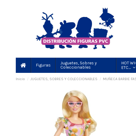
HOT WH
Juguetes, Sobres y
Figuras
Coleccionables
ETC....
Inicio
JUGUETES, SOBRES Y COLECCIONABLES
MUÑECA BARBIE FAS