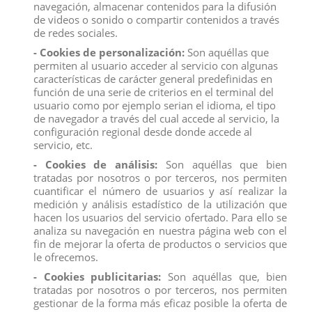
navegación, almacenar contenidos para la difusión
Producto no recomendado para menores de 4 años.
de videos o sonido o compartir contenidos a través
de redes sociales.
PEDIDO MININO 24 UNIDADES
PRECIO POR UNIDAD
- Cookies de personalización:
Son aquéllas que
permiten al usuario acceder al servicio con algunas
características de carácter general predefinidas en
función de una serie de criterios en el terminal del
usuario como por ejemplo serian el idioma, el tipo
de navegador a través del cual accede al servicio, la
Descripción
configuración regional desde donde accede al
servicio, etc.
Detalles del producto
- Cookies de análisis:
Son aquéllas que bien
Reviews
(0)
tratadas por nosotros o por terceros, nos permiten
cuantificar el número de usuarios y así realizar la
medición y análisis estadístico de la utilización que
Marvel 500 es una serie de figuras de 5 cm bellamente decoradas de
hacen los usuarios del servicio ofertado. Para ello se
tus héroes favoritos del Universo Marvel en poses dinámicas y listas
para la acción.
Hay 24 figuras para coleccionar.
analiza su navegación en nuestra página web con el
fin de mejorar la oferta de productos o servicios que
Medidas: 5 cm.
le ofrecemos.
Producto no recomendado para menores de 4 años.
- Cookies publicitarias:
Son aquéllas que, bien
PEDIDO MININO 24 UNIDADES
tratadas por nosotros o por terceros, nos permiten
PRECIO POR UNIDAD
gestionar de la forma más eficaz posible la oferta de