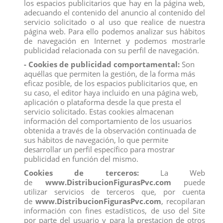
los espacios publicitarios que hay en la página web,
Todos los productos de nuestro
catálogo
obtienen el certificado
exigido por la U.E.
adecuando el contenido del anuncio al contenido del
servicio solicitado o al uso que realice de nuestra
Compra
ahora y recíbelo en 24/48 horas en su establecimiento.
página web. Para ello podemos analizar sus hábitos
Recuerde que disponemos de un
chat
donde le atendemos
de navegación en Internet y podemos mostrarle
personalmente, pregúntenos sus dudas.
publicidad relacionada con su perfil de navegación.
Somos una
empresa
avalada por una gran
experiencia
en
- Cookies de publicidad comportamental:
Son
el
mercado
de
distribución
y
venta al por mayor
.
aquéllas que permiten la gestión, de la forma más
eficaz posible, de los espacios publicitarios que, en
Los mejores precios los encontrarás
su caso, el editor haya incluido en una página web,
en
www.distribucionfiguraspvc.com
, tu página de
confianza.
aplicación o plataforma desde la que presta el
servicio solicitado. Estas cookies almacenan
información del comportamiento de los usuarios
obtenida a través de la observación continuada de
Comentarios (0)
Calificación
sus hábitos de navegación, lo que permite
desarrollar un perfil específico para mostrar
No hay reseñas de clientes en este momento.
publicidad en función del mismo.
Cookies de terceros:
La Web
de
www.DistribucionFigurasPvc.com
puede
utilizar servicios de terceros que, por cuenta
de
www.DistribucionFigurasPvc.com
, recopilaran
información con fines estadísticos, de uso del Site
Los clientes que adquirieron este producto también
por parte del usuario y para la prestacion de otros