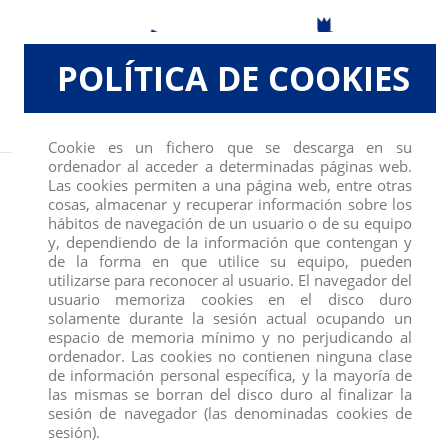
POLÍTICA DE COOKIES
Cookie es un fichero que se descarga en su
ordenador al acceder a determinadas páginas web.
Inicio
JUGUETES, SOBRES Y COLECCIONABLES
SOBRES MARVEL 500
Las cookies permiten a una página web, entre otras
(SPIDERMAN)SERIE 5, MINI FIGURA 5 CM,
cosas, almacenar y recuperar información sobre los
hábitos de navegación de un usuario o de su equipo
y, dependiendo de la información que contengan y
de la forma en que utilice su equipo, pueden
utilizarse para reconocer al usuario. El navegador del
usuario memoriza cookies en el disco duro
solamente durante la sesión actual ocupando un
espacio de memoria mínimo y no perjudicando al
ordenador. Las cookies no contienen ninguna clase
de información personal específica, y la mayoría de
las mismas se borran del disco duro al finalizar la
sesión de navegador (las denominadas cookies de
sesión).