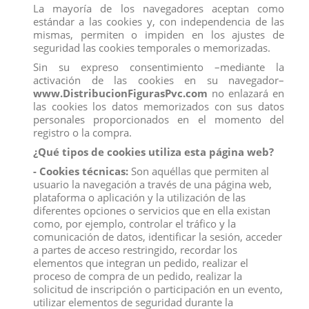
La mayoría de los navegadores aceptan como
estándar a las cookies y, con independencia de las
mismas, permiten o impiden en los ajustes de
seguridad las cookies temporales o memorizadas.
Sin su expreso consentimiento –mediante la
activación de las cookies en su navegador–
www.DistribucionFigurasPvc.com
no enlazará en
las cookies los datos memorizados con sus datos
personales proporcionados en el momento del
registro o la compra.
¿Qué tipos de cookies utiliza esta página web?
- Cookies técnicas:
Son aquéllas que permiten al
usuario la navegación a través de una página web,
plataforma o aplicación y la utilización de las
SOBRES MARVEL 500 (SPIDERMAN)SERIE 5,
diferentes opciones o servicios que en ella existan
MINI FIGURA 5 CM,
como, por ejemplo, controlar el tráfico y la
Referencia
4086
comunicación de datos, identificar la sesión, acceder
a partes de acceso restringido, recordar los
elementos que integran un pedido, realizar el
Marvel 500 es una serie de figuras de 5 cm bellamente decoradas de
proceso de compra de un pedido, realizar la
tus héroes favoritos del Universo Marvel en poses dinámicas y listas
solicitud de inscripción o participación en un evento,
para la acción.
Hay 24 figuras para coleccionar.
utilizar elementos de seguridad durante la
Medidas: 5 cm.