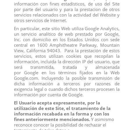
información con fines estadísticos, de uso del Site
Los clientes que adquirieron este producto también
por parte del usuario y para la prestacion de otros
compraron:
servicios relacionados con la actividad del Website y
otros servicios de Internet.
En particular, este sitio Web utiliza Google Analytics,
un servicio analítico de web prestado por Google,
Inc. con domicilio en los Estados Unidos con sede
central en 1600 Amphitheatre Parkway, Mountain
View, California 94043. Para la prestación de estos
servicios, estos utilizan cookies que recopilan la
información, incluida la dirección IP del usuario, que
será transmitida, tratada y almacenada
por Google en los términos fijados en la Web
Google.com. Incluyendo la posible transmisión de
dicha información a terceros por razones de
exigencia legal o cuando dichos terceros procesen la
información por cuenta de Google.
El Usuario acepta expresamente, por la
FIGURA BLANCANIEVES 2
FIGURA AQUAMAN
utilización de este Site, el tratamiento de la
View
View
información recabada en la forma y con los
fines anteriormente mencionados.
Y asimismo
reconoce conocer la posibilidad de rechazar el