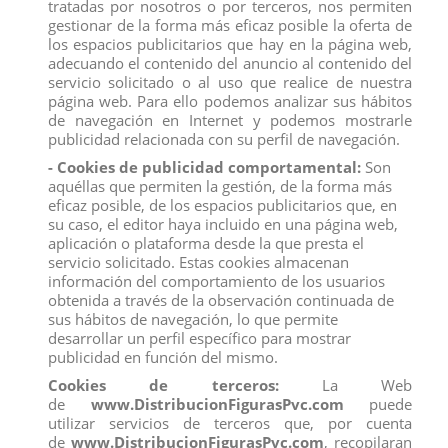
tratadas por nosotros o por terceros, nos permiten
Power Rangers
gestionar de la forma más eficaz posible la oferta de
A partir de 6 años
los espacios publicitarios que hay en la página web,
PRECIO POR UNIDAD
adecuando el contenido del anuncio al contenido del
Todos los productos de nuestro
catálogo
obtienen el certificado
servicio solicitado o al uso que realice de nuestra
exigido por la U.E.
página web. Para ello podemos analizar sus hábitos
Compra
ahora y recíbelo en 24/48 horas en su establecimiento.
de navegación en Internet y podemos mostrarle
Recuerde que disponemos de un
chat
donde le atendemos
publicidad relacionada con su perfil de navegación.
personalmente, pregúntenos sus dudas.
- Cookies de publicidad comportamental:
Son
Somos una
empresa
avalada por una gran
experiencia
en
aquéllas que permiten la gestión, de la forma más
el
mercado
de
distribución
y
venta al por mayor
.
eficaz posible, de los espacios publicitarios que, en
Los mejores precios los encontrarás
su caso, el editor haya incluido en una página web,
en
www.distribucionfiguraspvc.com
, tu página de
confianza.
aplicación o plataforma desde la que presta el
servicio solicitado. Estas cookies almacenan
información del comportamiento de los usuarios
obtenida a través de la observación continuada de
Comentarios (0)
Calificación
sus hábitos de navegación, lo que permite
desarrollar un perfil específico para mostrar
No hay reseñas de clientes en este momento.
publicidad en función del mismo.
Cookies de terceros:
La Web
de
www.DistribucionFigurasPvc.com
puede
utilizar servicios de terceros que, por cuenta
de
www.DistribucionFigurasPvc.com
, recopilaran