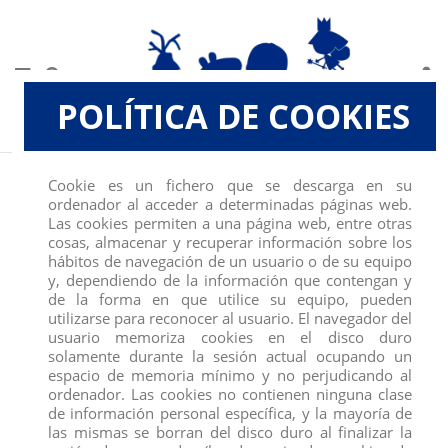
POLÍTICA DE COOKIES
Inicio
JUGUETES, SOBRES Y COLECCIONABLES
BLISTER MINI FIGURA POWER
Cookie es un fichero que se descarga en su
RANGERS DE HASBRO, 6,5 CM
ordenador al acceder a determinadas páginas web.
Las cookies permiten a una página web, entre otras
cosas, almacenar y recuperar información sobre los
hábitos de navegación de un usuario o de su equipo
y, dependiendo de la información que contengan y
de la forma en que utilice su equipo, pueden
utilizarse para reconocer al usuario. El navegador del
usuario memoriza cookies en el disco duro
solamente durante la sesión actual ocupando un
espacio de memoria mínimo y no perjudicando al
ordenador. Las cookies no contienen ninguna clase
de información personal específica, y la mayoría de
las mismas se borran del disco duro al finalizar la