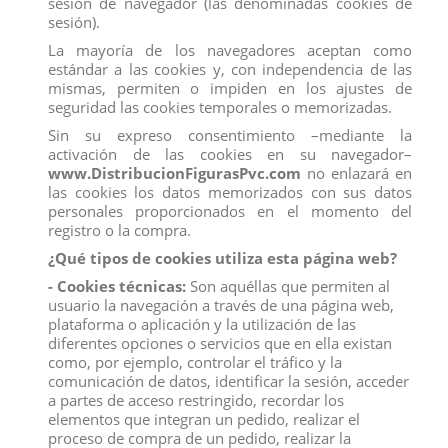
sesión de navegador (las denominadas cookies de
sesión).
La mayoría de los navegadores aceptan como
estándar a las cookies y, con independencia de las
mismas, permiten o impiden en los ajustes de
seguridad las cookies temporales o memorizadas.
Sin su expreso consentimiento –mediante la
activación de las cookies en su navegador–
www.DistribucionFigurasPvc.com
no enlazará en
las cookies los datos memorizados con sus datos
personales proporcionados en el momento del
registro o la compra.
¿Qué tipos de cookies utiliza esta página web?
- Cookies técnicas:
Son aquéllas que permiten al
usuario la navegación a través de una página web,
plataforma o aplicación y la utilización de las
diferentes opciones o servicios que en ella existan
como, por ejemplo, controlar el tráfico y la
comunicación de datos, identificar la sesión, acceder
BLISTER MINI FIGURA POWER RANGERS DE
a partes de acceso restringido, recordar los
HASBRO, 6,5 CM
elementos que integran un pedido, realizar el
proceso de compra de un pedido, realizar la
Referencia
4023