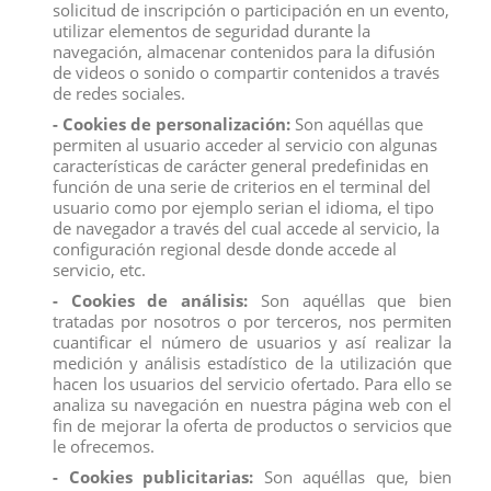
solicitud de inscripción o participación en un evento,
utilizar elementos de seguridad durante la
Figuras oficiales de Power Rangers
navegación, almacenar contenidos para la difusión
Colecciona los 6 Rangers de edición limitada a la vez con este
de videos o sonido o compartir contenidos a través
paquete de 3 de gran valor
de redes sociales.
Las figuras miden aproximadamente 6,5 cm de altura
Imprescindible para cualquier ventilador o coleccionista de
- Cookies de personalización:
Son aquéllas que
Power Rangers
permiten al usuario acceder al servicio con algunas
A partir de 6 años
características de carácter general predefinidas en
PRECIO POR UNIDAD
función de una serie de criterios en el terminal del
usuario como por ejemplo serian el idioma, el tipo
de navegador a través del cual accede al servicio, la
configuración regional desde donde accede al
servicio, etc.
Descripción
- Cookies de análisis:
Son aquéllas que bien
tratadas por nosotros o por terceros, nos permiten
Detalles del producto
cuantificar el número de usuarios y así realizar la
medición y análisis estadístico de la utilización que
Reviews
(0)
hacen los usuarios del servicio ofertado. Para ello se
analiza su navegación en nuestra página web con el
Figuras oficiales de Power Rangers
fin de mejorar la oferta de productos o servicios que
Colecciona los 6 Rangers de edición limitada a la vez con este
le ofrecemos.
paquete de 3 de gran valor
Las figuras miden aproximadamente 6,5 cm de altura
- Cookies publicitarias:
Son aquéllas que, bien
Imprescindible para cualquier ventilador o coleccionista de