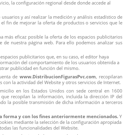
rvicio, la configuración regional desde donde accede al
suarios y así realizar la medición y análisis estadístico de
el fin de mejorar la oferta de productos o servicios que le
 más eficaz posible la oferta de los espacios publicitarios
RU MINI BRANDS
PUZZLE PALZ DISNEY PRINCESS 3D
RS EXP 30 UDS
PUZZLE ERASER, EXP. 30 UDS
ice de nuestra página web. Para ello podemos analizar sus
View
View
espacios publicitarios que, en su caso, el editor haya
información del comportamiento de los usuarios obtenida a
ostrar publicidad en función del mismo.
cuenta de
www.DistribucionFigurasPvc.com
, recopilaran
s con la actividad del Website y otros servicios de Internet.
domicilio en los Estados Unidos con sede central en 1600
que recopilan la información, incluida la dirección IP del
do la posible transmisión de dicha información a terceros
 la forma y con los fines anteriormente mencionados.
Y
ookies mediante la selección de la configuración apropiada
Contact us
todas las funcionalidades del Website.
DFP | Distribución Figuras Pvc