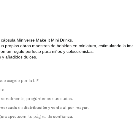
a cápsula Miniverse Make It Mini Drinks.
r sus propias obras maestras de bebidas en miniatura, estimulando la i
 en un regalo perfecto para niños y coleccionistas.
 y añadidos dulces.
do exigido por la U.E.
to.
rsonalmente, pregúntenos sus dudas.
mercado
de
distribución
y
venta al por mayor
.
guraspvc.com
, tu página de
confianza.