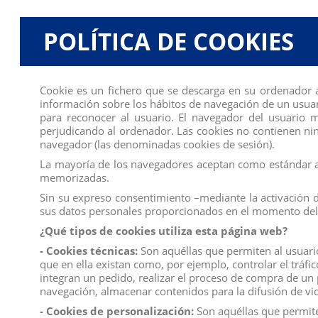
Comentarios (0)
POLÍTICA DE COOKIES
No hay reseñas de clientes en este momento.
Cookie es un fichero que se descarga en su ordenador 
información sobre los hábitos de navegación de un usuar
para reconocer al usuario. El navegador del usuario
perjudicando al ordenador. Las cookies no contienen ning
navegador (las denominadas cookies de sesión).
Los clientes que adquirieron este producto tambié
La mayoría de los navegadores aceptan como estándar a 
memorizadas.
Sin su expreso consentimiento –mediante la activación 
sus datos personales proporcionados en el momento del 
¿Qué tipos de cookies utiliza esta página web?
- Cookies técnicas:
Son aquéllas que permiten al usuario 
que en ella existan como, por ejemplo, controlar el tráfi
integran un pedido, realizar el proceso de compra de un p
navegación, almacenar contenidos para la difusión de vid
- Cookies de personalización:
Son aquéllas que permiten