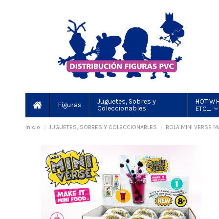
HOT WH
Juguetes, Sobres y
Figuras
Coleccionables
ETC....
Inicio
JUGUETES, SOBRES Y COLECCIONABLES
BOLA MINI VERSE MA