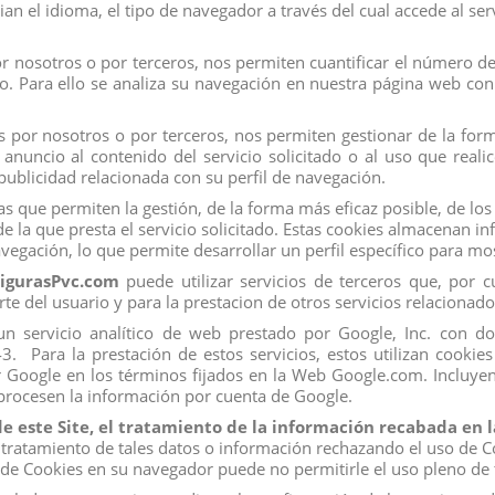
ian el idioma, el tipo de navegador a través del cual accede al se
 nosotros o por terceros, nos permiten cuantificar el número de u
ado. Para ello se analiza su navegación en nuestra página web con 
 por nosotros o por terceros, nos permiten gestionar de la forma
 AND FRIENDS
CAJITA SWEET SEALMS DISNEY
BOLA ZU
P 24 UDS
MISTERY , EXP 15 UDS
SNEAKE
nuncio al contenido del servicio solicitado o al uso que real
ublicidad relacionada con su perfil de navegación.
View
s que permiten la gestión, de la forma más eficaz posible, de los 
e la que presta el servicio solicitado. Estas cookies almacenan 
vegación, lo que permite desarrollar un perfil específico para m
igurasPvc.com
puede utilizar servicios de terceros que, por 
rte del usuario y para la prestacion de otros servicios relacionado
s, un servicio analítico de web prestado por Google, Inc. con 
Para la prestación de estos servicios, estos utilizan cookies 
r Google en los términos fijados en la Web Google.com. Incluyen
 procesen la información por cuenta de Google.
de este Site, el tratamiento de la información recabada en
 tratamiento de tales datos o información rechazando el uso de C
Mi Cuenta
o de Cookies en su navegador puede no permitirle el uso pleno de 
Los más vendidos