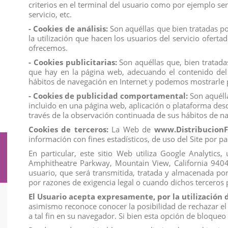
criterios en el terminal del usuario como por ejemplo ser
servicio, etc.
- Cookies de análisis:
Son aquéllas que bien tratadas por
la utilización que hacen los usuarios del servicio ofert
ofrecemos.
- Cookies publicitarias:
Son aquéllas que, bien tratadas
PUZZLE PALZ MARVEL 3D PUZZLE
SOBRES HELLO KITTY
ERASE, EXP 30 UDS
3D ERASER , EX
que hay en la página web, adecuando el contenido del a
hábitos de navegación en Internet y podemos mostrarle p
View
View
- Cookies de publicidad comportamental:
Son aquélla
incluido en una página web, aplicación o plataforma desd
través de la observación continuada de sus hábitos de na
Cookies de terceros:
La Web de
www.DistribucionF
información con fines estadísticos, de uso del Site por pa
Suscríbete a nuestro boletín
En particular, este sitio Web utiliza Google Analytic
Amphitheatre Parkway, Mountain View, California 94043. 
usuario, que será transmitida, tratada y almacenada po
por razones de exigencia legal o cuando dichos terceros
El Usuario acepta expresamente, por la utilización 
asimismo reconoce conocer la posibilidad de rechazar el
Información
a tal fin en su navegador. Si bien esta opción de bloque
Condiciones de venta