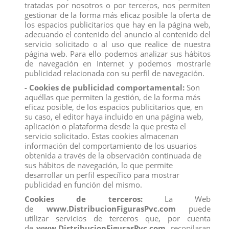
10,7x8,6cm.
Medidas:
tratadas por nosotros o por terceros, nos permiten
gestionar de la forma más eficaz posible la oferta de
Producto No Recomendado Para Menores De 4 Años
los espacios publicitarios que hay en la página web,
Todos los productos de nuestro
catálogo
obtienen el
adecuando el contenido del anuncio al contenido del
certificado exigido por la U.E.
servicio solicitado o al uso que realice de nuestra
Compra
ahora y recíbelo en 24/48 horas en su
página web. Para ello podemos analizar sus hábitos
establecimiento.
de navegación en Internet y podemos mostrarle
Recuerde que disponemos de un
chat
donde le atendemos
publicidad relacionada con su perfil de navegación.
personalmente, pregúntenos sus dudas.
- Cookies de publicidad comportamental:
Son
Somos una
empresa
avalada por una gran
experiencia
en
aquéllas que permiten la gestión, de la forma más
el
mercado
de
distribución
y
venta al por mayor
.
eficaz posible, de los espacios publicitarios que, en
Los mejores precios los encontrarás
su caso, el editor haya incluido en una página web,
en
www.distribucionfiguraspvc.com
, tu página de
confianza.
aplicación o plataforma desde la que presta el
servicio solicitado. Estas cookies almacenan
información del comportamiento de los usuarios
obtenida a través de la observación continuada de
Comentarios (0)
Calificación
sus hábitos de navegación, lo que permite
desarrollar un perfil específico para mostrar
publicidad en función del mismo.
No hay reseñas de clientes en este momento.
Cookies de terceros:
La Web
de
www.DistribucionFigurasPvc.com
puede
utilizar servicios de terceros que, por cuenta
de
www.DistribucionFigurasPvc.com
, recopilaran