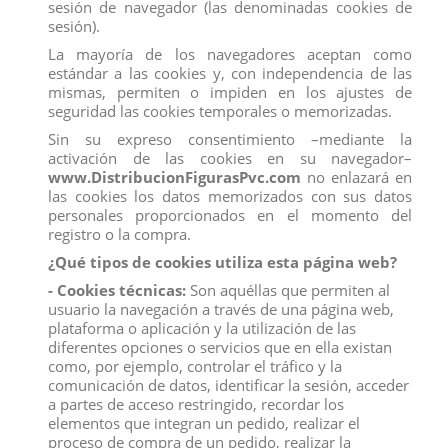
sesión de navegador (las denominadas cookies de
sesión).
La mayoría de los navegadores aceptan como
estándar a las cookies y, con independencia de las
mismas, permiten o impiden en los ajustes de
seguridad las cookies temporales o memorizadas.
Sin su expreso consentimiento –mediante la
activación de las cookies en su navegador–
www.DistribucionFigurasPvc.com
no enlazará en
las cookies los datos memorizados con sus datos
personales proporcionados en el momento del
registro o la compra.
¿Qué tipos de cookies utiliza esta página web?
CANGURO ROJO MACHO
- Cookies técnicas:
Son aquéllas que permiten al
Marca:
COLLECTA
usuario la navegación a través de una página web,
Referencia
88942
plataforma o aplicación y la utilización de las
diferentes opciones o servicios que en ella existan
como, por ejemplo, controlar el tráfico y la
Otra figura animal de Australia es el canguro rojo - macho, una de las
comunicación de datos, identificar la sesión, acceder
pocas figuras en las que CollectA muestra una familia completa
a partes de acceso restringido, recordar los
formada por padres masculinos y femeninos con sus crías.Los
canguros machos más grandes tienen una constitución poderosa.
elementos que integran un pedido, realizar el
Como muchas especies, los canguros machos a veces se pelean por
proceso de compra de un pedido, realizar la