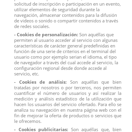
posibles parejas. A menudo se reclinan sobre su robusta cola y se
solicitud de inscripción o participación en un evento,
"boxean" entre sí o saltan hacia adelante con sus fuertes patas
utilizar elementos de seguridad durante la
traseras.
navegación, almacenar contenidos para la difusión
10,7x8,6cm.
Medidas:
de videos o sonido o compartir contenidos a través
Producto No Recomendado Para Menores De 4 Años
de redes sociales.
- Cookies de personalización:
Son aquéllas que
permiten al usuario acceder al servicio con algunas
características de carácter general predefinidas en
función de una serie de criterios en el terminal del
usuario como por ejemplo serian el idioma, el tipo
Descripción
de navegador a través del cual accede al servicio, la
configuración regional desde donde accede al
Detalles del producto
servicio, etc.
Reviews
(0)
- Cookies de análisis:
Son aquéllas que bien
tratadas por nosotros o por terceros, nos permiten
Otra figura animal de Australia es el canguro rojo - macho, una de las
cuantificar el número de usuarios y así realizar la
pocas figuras en las que CollectA muestra una familia completa
medición y análisis estadístico de la utilización que
formada por padres masculinos y femeninos con sus crías.Los
hacen los usuarios del servicio ofertado. Para ello se
canguros machos más grandes tienen una constitución poderosa.
analiza su navegación en nuestra página web con el
Como muchas especies, los canguros machos a veces se pelean por
fin de mejorar la oferta de productos o servicios que
posibles parejas. A menudo se reclinan sobre su robusta cola y se
"boxean" entre sí o saltan hacia adelante con sus fuertes patas
le ofrecemos.
traseras.
- Cookies publicitarias:
Son aquéllas que, bien