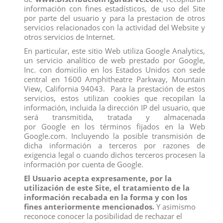
información con fines estadísticos, de uso del Site
por parte del usuario y para la prestacion de otros
Los clientes que adquirieron este producto también
servicios relacionados con la actividad del Website y
compraron:
otros servicios de Internet.
En particular, este sitio Web utiliza Google Analytics,
un servicio analítico de web prestado por Google,
Inc. con domicilio en los Estados Unidos con sede
central en 1600 Amphitheatre Parkway, Mountain
View, California 94043. Para la prestación de estos
servicios, estos utilizan cookies que recopilan la
información, incluida la dirección IP del usuario, que
será transmitida, tratada y almacenada
por Google en los términos fijados en la Web
Google.com. Incluyendo la posible transmisión de
dicha información a terceros por razones de
exigencia legal o cuando dichos terceros procesen la
información por cuenta de Google.
El Usuario acepta expresamente, por la
utilización de este Site, el tratamiento de la
PAVO REAL
FIGURA BELLA
información recabada en la forma y con los
View
View
fines anteriormente mencionados.
Y asimismo
reconoce conocer la posibilidad de rechazar el