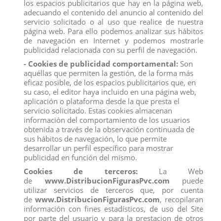
los espacios publicitarios que hay en la página web,
Todos los productos de nuestro
catálogo
obtienen el certificado
adecuando el contenido del anuncio al contenido del
exigido por la U.E.
servicio solicitado o al uso que realice de nuestra
página web. Para ello podemos analizar sus hábitos
Compra
ahora y recíbelo en 24/48 horas en su establecimiento.
de navegación en Internet y podemos mostrarle
Recuerde que disponemos de un
chat
donde le atendemos
publicidad relacionada con su perfil de navegación.
personalmente, pregúntenos sus dudas.
- Cookies de publicidad comportamental:
Son
Somos una
empresa
avalada por una gran
experiencia
en
aquéllas que permiten la gestión, de la forma más
el
mercado
de
distribución
y
venta al por mayor
.
eficaz posible, de los espacios publicitarios que, en
Los mejores precios los encontrarás
su caso, el editor haya incluido en una página web,
en
www.distribucionfiguraspvc.com
, tu página de
confianza.
aplicación o plataforma desde la que presta el
servicio solicitado. Estas cookies almacenan
información del comportamiento de los usuarios
obtenida a través de la observación continuada de
Comentarios (0)
Calificación
sus hábitos de navegación, lo que permite
desarrollar un perfil específico para mostrar
No hay reseñas de clientes en este momento.
publicidad en función del mismo.
Cookies de terceros:
La Web
de
www.DistribucionFigurasPvc.com
puede
utilizar servicios de terceros que, por cuenta
de
www.DistribucionFigurasPvc.com
, recopilaran
información con fines estadísticos, de uso del Site
Los clientes que adquirieron este producto también
por parte del usuario y para la prestacion de otros