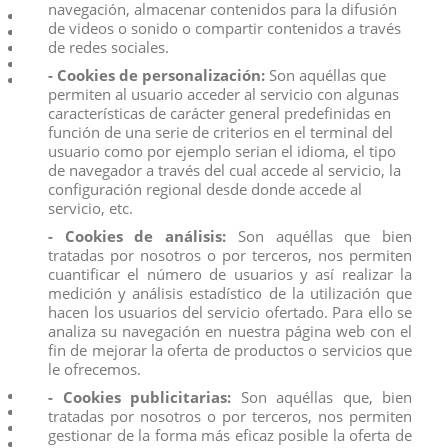
navegación, almacenar contenidos para la difusión
Para emocionantes juegos de fantasía.
de videos o sonido o compartir contenidos a través
Diseño detallado
de redes sociales.
Dimensiones: 16,1 x 2,5 x 12,4 cm
Producto no recomendado para menores de 4 años
- Cookies de personalización:
Son aquéllas que
permiten al usuario acceder al servicio con algunas
características de carácter general predefinidas en
función de una serie de criterios en el terminal del
usuario como por ejemplo serian el idioma, el tipo
de navegador a través del cual accede al servicio, la
configuración regional desde donde accede al
Descripción
servicio, etc.
Detalles del producto
- Cookies de análisis:
Son aquéllas que bien
tratadas por nosotros o por terceros, nos permiten
Reviews
(0)
cuantificar el número de usuarios y así realizar la
medición y análisis estadístico de la utilización que
El unicornio coleccionable Terra se suma a la manada.
hacen los usuarios del servicio ofertado. Para ello se
Con un carácter juguetón, el potrillo galopa por el
analiza su navegación en nuestra página web con el
prado y juega con sus compañeros. Destaca por su
fin de mejorar la oferta de productos o servicios que
espléndido pelaje azul y detalles verdes. El polvo de
purpurina aporta el acabado perfecto.
le ofrecemos.
Para emocionantes juegos de fantasía.
- Cookies publicitarias:
Son aquéllas que, bien
Diseño detallado
tratadas por nosotros o por terceros, nos permiten
Dimensiones: 16,1 x 2,5 x 12,4 cm
gestionar de la forma más eficaz posible la oferta de
Producto no recomendado para menores de 4 años