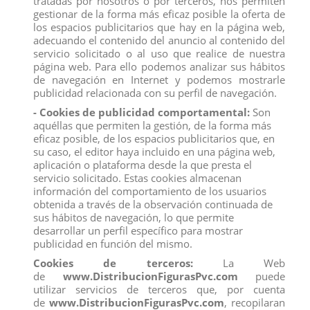
tratadas por nosotros o por terceros, nos permiten
Producto no recomendado para menores de 4 años.
gestionar de la forma más eficaz posible la oferta de
los espacios publicitarios que hay en la página web,
Todos los productos de nuestro
catálogo
obtienen el certificado
exigido por la U.E.
adecuando el contenido del anuncio al contenido del
servicio solicitado o al uso que realice de nuestra
Compra
ahora y recíbelo en 24/48 horas en su establecimiento.
página web. Para ello podemos analizar sus hábitos
Recuerde que disponemos de un
chat
donde le atendemos
de navegación en Internet y podemos mostrarle
personalmente, pregúntenos sus dudas.
publicidad relacionada con su perfil de navegación.
Somos una
empresa
avalada por una gran
experiencia
en
- Cookies de publicidad comportamental:
Son
el
mercado
de
distribución
y
venta al por mayor
.
aquéllas que permiten la gestión, de la forma más
eficaz posible, de los espacios publicitarios que, en
Los mejores precios los encontrarás
su caso, el editor haya incluido en una página web,
en
www.distribucionfiguraspvc.com
, tu página de
confianza.
aplicación o plataforma desde la que presta el
servicio solicitado. Estas cookies almacenan
información del comportamiento de los usuarios
obtenida a través de la observación continuada de
Comentarios (0)
Calificación
sus hábitos de navegación, lo que permite
desarrollar un perfil específico para mostrar
No hay reseñas de clientes en este momento.
publicidad en función del mismo.
Cookies de terceros:
La Web
de
www.DistribucionFigurasPvc.com
puede
utilizar servicios de terceros que, por cuenta
de
www.DistribucionFigurasPvc.com
, recopilaran