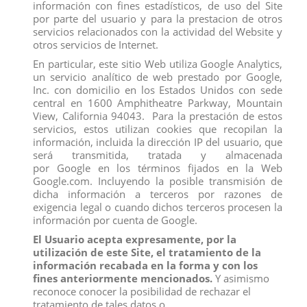
información con fines estadísticos, de uso del Site
por parte del usuario y para la prestacion de otros
Los clientes que adquirieron este producto también
compraron:
servicios relacionados con la actividad del Website y
otros servicios de Internet.
En particular, este sitio Web utiliza Google Analytics,
un servicio analítico de web prestado por Google,
Inc. con domicilio en los Estados Unidos con sede
central en 1600 Amphitheatre Parkway, Mountain
View, California 94043. Para la prestación de estos
servicios, estos utilizan cookies que recopilan la
información, incluida la dirección IP del usuario, que
será transmitida, tratada y almacenada
por Google en los términos fijados en la Web
Google.com. Incluyendo la posible transmisión de
dicha información a terceros por razones de
exigencia legal o cuando dichos terceros procesen la
información por cuenta de Google.
El Usuario acepta expresamente, por la
FIGURA PRINCIPE ERIC
FIGURA PRINCESA ARIEL ROSA
utilización de este Site, el tratamiento de la
View
View
información recabada en la forma y con los
fines anteriormente mencionados.
Y asimismo
reconoce conocer la posibilidad de rechazar el
tratamiento de tales datos o