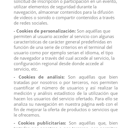
solicitud de inscripción o participación en un evento,
utilizar elementos de seguridad durante la
Toro bravo Calcetero embistiendo, réplica animal a escala
navegación, almacenar contenidos para la difusión
pintada a mano con el máximo de detalles, ésta figura forma
de videos o sonido o compartir contenidos a través
parte de una colección 20 toros con diferentes pelajes y
de redes sociales.
posiciones (trotando o embistiendo).
- Cookies de personalización:
Son aquéllas que
Medidas:
8 x 16 x 7 cm
permiten al usuario acceder al servicio con algunas
Producto no recomendado para menores de 4 años.
características de carácter general predefinidas en
función de una serie de criterios en el terminal del
usuario como por ejemplo serian el idioma, el tipo
de navegador a través del cual accede al servicio, la
configuración regional desde donde accede al
servicio, etc.
Descripción
- Cookies de análisis:
Son aquéllas que bien
Detalles del producto
tratadas por nosotros o por terceros, nos permiten
cuantificar el número de usuarios y así realizar la
Reviews
(0)
medición y análisis estadístico de la utilización que
hacen los usuarios del servicio ofertado. Para ello se
Toro bravo Calcetero embistiendo, réplica animal a escala
analiza su navegación en nuestra página web con el
pintada a mano con el máximo de detalles, ésta figura forma
fin de mejorar la oferta de productos o servicios que
parte de una colección 20 toros con diferentes pelajes y
le ofrecemos.
posiciones (trotando o embistiendo).
- Cookies publicitarias:
Son aquéllas que, bien
Medidas:
8 x 16 x 7 cm