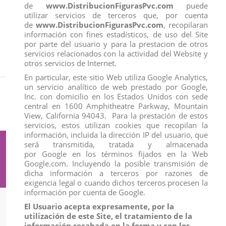
de
www.DistribucionFigurasPvc.com
puede
utilizar servicios de terceros que, por cuenta
No hay productos que mostrar.
de
www.DistribucionFigurasPvc.com
, recopilaran
información con fines estadísticos, de uso del Site
por parte del usuario y para la prestacion de otros
servicios relacionados con la actividad del Website y
otros servicios de Internet.
En particular, este sitio Web utiliza Google Analytics,
un servicio analítico de web prestado por Google,
Inicio
Marcas
Ostoy
Inc. con domicilio en los Estados Unidos con sede
Listado de productos por marca Ostoy
central en 1600 Amphitheatre Parkway, Mountain
View, California 94043. Para la prestación de estos
servicios, estos utilizan cookies que recopilan la
información, incluida la dirección IP del usuario, que
será transmitida, tratada y almacenada
Suscríbete a nuestro boletín
por Google en los términos fijados en la Web
Google.com. Incluyendo la posible transmisión de
dicha información a terceros por razones de
exigencia legal o cuando dichos terceros procesen la
información por cuenta de Google.
El Usuario acepta expresamente, por la
Información
utilización de este Site, el tratamiento de la
información recabada en la forma y con los