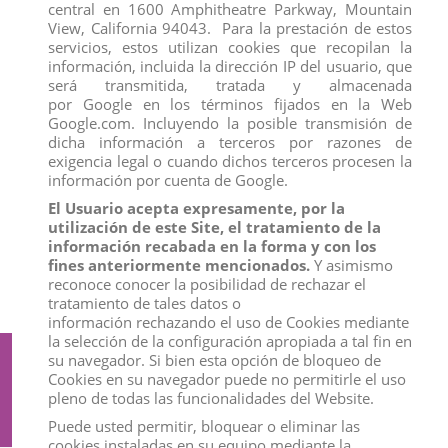
central en 1600 Amphitheatre Parkway, Mountain
View, California 94043. Para la prestación de estos
servicios, estos utilizan cookies que recopilan la
información, incluida la dirección IP del usuario, que
será transmitida, tratada y almacenada
por Google en los términos fijados en la Web
Google.com. Incluyendo la posible transmisión de
dicha información a terceros por razones de
exigencia legal o cuando dichos terceros procesen la
información por cuenta de Google.
El Usuario acepta expresamente, por la
FIGURA MR. CANGREJO
FIGURA AURORA 2 BELLA
utilización de este Site, el tratamiento de la
DURMIENTE
View
información recabada en la forma y con los
View
fines anteriormente mencionados.
Y asimismo
reconoce conocer la posibilidad de rechazar el
tratamiento de tales datos o
información rechazando el uso de Cookies mediante
la selección de la configuración apropiada a tal fin en
su navegador. Si bien esta opción de bloqueo de
Suscríbete a nuestro boletín
Cookies en su navegador puede no permitirle el uso
pleno de todas las funcionalidades del Website.
Puede usted permitir, bloquear o eliminar las
cookies instaladas en su equipo mediante la