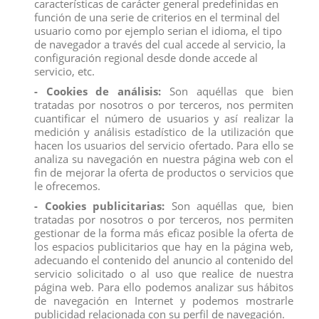
características de carácter general predefinidas en
función de una serie de criterios en el terminal del
usuario como por ejemplo serian el idioma, el tipo
SET Colección Baby Shark - 5 Figuras: Baby Shark, Mommy
de navegador a través del cual accede al servicio, la
Shark, Daddy Shark, Grandpa Shark, Grandma Shark
configuración regional desde donde accede al
Producto no recomendado para menores de 4 años.
servicio, etc.
- Cookies de análisis:
Son aquéllas que bien
tratadas por nosotros o por terceros, nos permiten
cuantificar el número de usuarios y así realizar la
medición y análisis estadístico de la utilización que
hacen los usuarios del servicio ofertado. Para ello se
Descripción
analiza su navegación en nuestra página web con el
Detalles del producto
fin de mejorar la oferta de productos o servicios que
le ofrecemos.
Reviews
(0)
- Cookies publicitarias:
Son aquéllas que, bien
tratadas por nosotros o por terceros, nos permiten
SET Colección Baby Shark - 5 Figuras: Baby Shark, Mommy
gestionar de la forma más eficaz posible la oferta de
Shark, Daddy Shark, Grandpa Shark, Grandma Shark
los espacios publicitarios que hay en la página web,
Producto no recomendado para menores de 4 años.
adecuando el contenido del anuncio al contenido del
Todos los productos de nuestro
catálogo
obtienen el certificado
servicio solicitado o al uso que realice de nuestra
exigido por la U.E.
página web. Para ello podemos analizar sus hábitos
Compra
ahora y recíbelo en 24/48 horas en su establecimiento.
de navegación en Internet y podemos mostrarle
Recuerde que disponemos de un
chat
donde le atendemos
publicidad relacionada con su perfil de navegación.