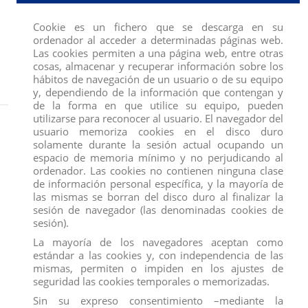
Cookie es un fichero que se descarga en su
ordenador al acceder a determinadas páginas web.
Las cookies permiten a una página web, entre otras
cosas, almacenar y recuperar información sobre los
hábitos de navegación de un usuario o de su equipo
y, dependiendo de la información que contengan y
de la forma en que utilice su equipo, pueden
utilizarse para reconocer al usuario. El navegador del
Inicio
FIGURAS
COMANSI
BABY SHARK
BABY SHARK PACK FAMILIA 5
UNIDADES
usuario memoriza cookies en el disco duro
solamente durante la sesión actual ocupando un
espacio de memoria mínimo y no perjudicando al
ordenador. Las cookies no contienen ninguna clase
de información personal específica, y la mayoría de
las mismas se borran del disco duro al finalizar la
sesión de navegador (las denominadas cookies de
sesión).
La mayoría de los navegadores aceptan como
estándar a las cookies y, con independencia de las
mismas, permiten o impiden en los ajustes de
seguridad las cookies temporales o memorizadas.
Sin su expreso consentimiento –mediante la