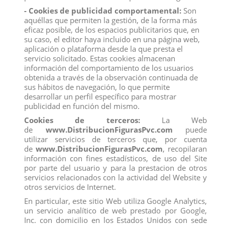
personalmente, pregúntenos sus dudas.
- Cookies de publicidad comportamental:
Son
Somos una
empresa
avalada por una gran
experiencia
en
aquéllas que permiten la gestión, de la forma más
el
mercado
de
distribución
y
venta al por mayor
.
eficaz posible, de los espacios publicitarios que, en
Los mejores precios los encontrarás
su caso, el editor haya incluido en una página web,
en
www.distribucionfiguraspvc.com
, tu página de
confianza.
aplicación o plataforma desde la que presta el
servicio solicitado. Estas cookies almacenan
información del comportamiento de los usuarios
obtenida a través de la observación continuada de
Comentarios (0)
Calificación
sus hábitos de navegación, lo que permite
desarrollar un perfil específico para mostrar
No hay reseñas de clientes en este momento.
publicidad en función del mismo.
Cookies de terceros:
La Web
de
www.DistribucionFigurasPvc.com
puede
utilizar servicios de terceros que, por cuenta
de
www.DistribucionFigurasPvc.com
, recopilaran
información con fines estadísticos, de uso del Site
Los clientes que adquirieron este producto también
por parte del usuario y para la prestacion de otros
compraron:
servicios relacionados con la actividad del Website y
otros servicios de Internet.
En particular, este sitio Web utiliza Google Analytics,
un servicio analítico de web prestado por Google,
Inc. con domicilio en los Estados Unidos con sede