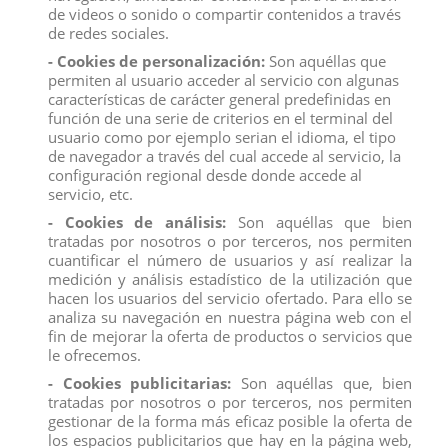
de videos o sonido o compartir contenidos a través
Medidas: 9,20 x 3,0 x 5,0 cm
de redes sociales.
Producto no recomendado para menores de 4 años.
- Cookies de personalización:
Son aquéllas que
permiten al usuario acceder al servicio con algunas
características de carácter general predefinidas en
figuras
confianza
DFP
empresa
catalogo
compra
ventaalpormayor
función de una serie de criterios en el terminal del
usuario como por ejemplo serian el idioma, el tipo
de navegador a través del cual accede al servicio, la
configuración regional desde donde accede al
Descripción
servicio, etc.
Detalles del producto
- Cookies de análisis:
Son aquéllas que bien
tratadas por nosotros o por terceros, nos permiten
Reviews
(0)
cuantificar el número de usuarios y así realizar la
medición y análisis estadístico de la utilización que
FIGURA LINCE SCHLEICH
hacen los usuarios del servicio ofertado. Para ello se
analiza su navegación en nuestra página web con el
El lince es fácilmente reconocible por los llamativos mechones de pelo
fin de mejorar la oferta de productos o servicios que
en las orejas. Estos mechones no protegen al gato depredador del frío,
le sirven para oír mejor. Los linces que habitan en zonas más frías tiene
le ofrecemos.
patas más grandes y almohadilladas. Igual que las raquetas, dichas
- Cookies publicitarias:
Son aquéllas que, bien
patas ayudan a los animales a no hundirse en la nieve.
tratadas por nosotros o por terceros, nos permiten
Medidas: 9,20 x 3,0 x 5,0 cm
gestionar de la forma más eficaz posible la oferta de
los espacios publicitarios que hay en la página web,
Producto no recomendado para menores de 4 años.