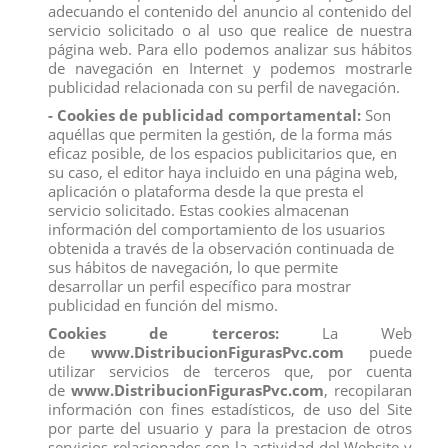
adecuando el contenido del anuncio al contenido del
Todos los productos de nuestro
catálogo
obtienen el certificado
servicio solicitado o al uso que realice de nuestra
exigido por la U.E.
página web. Para ello podemos analizar sus hábitos
Compre
ahora y recíbelo en 24/48 horas en su establecimiento.
de navegación en Internet y podemos mostrarle
Recuerde que disponemos de un
chat
donde le atendemos
publicidad relacionada con su perfil de navegación.
personalmente, pregúntenos sus dudas.
- Cookies de publicidad comportamental:
Son
Somos una
empresa
avalada por una gran
experiencia
en
aquéllas que permiten la gestión, de la forma más
el
mercado
de
distribución
y
venta al por mayor
.
eficaz posible, de los espacios publicitarios que, en
Los mejores precios los encontrarás
su caso, el editor haya incluido en una página web,
en
www.distribucionfiguraspvc.com
, tu página de
confianza
.
aplicación o plataforma desde la que presta el
servicio solicitado. Estas cookies almacenan
información del comportamiento de los usuarios
obtenida a través de la observación continuada de
Comentarios (0)
Calificación
sus hábitos de navegación, lo que permite
desarrollar un perfil específico para mostrar
No hay reseñas de clientes en este momento.
publicidad en función del mismo.
Cookies de terceros:
La Web
de
www.DistribucionFigurasPvc.com
puede
utilizar servicios de terceros que, por cuenta
de
www.DistribucionFigurasPvc.com
, recopilaran
información con fines estadísticos, de uso del Site
Los clientes que adquirieron este producto también
por parte del usuario y para la prestacion de otros
compraron:
servicios relacionados con la actividad del Website y