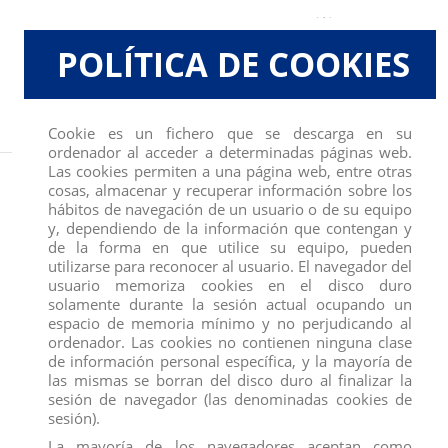
POLÍTICA DE COOKIES
Cookie es un fichero que se descarga en su
ordenador al acceder a determinadas páginas web.
Las cookies permiten a una página web, entre otras
Inicio
FIGURAS
SCHLEICH
ANIMALES SALVAJES Y DE LA JUNGLA
LINCE
cosas, almacenar y recuperar información sobre los
hábitos de navegación de un usuario o de su equipo
y, dependiendo de la información que contengan y
de la forma en que utilice su equipo, pueden
utilizarse para reconocer al usuario. El navegador del
usuario memoriza cookies en el disco duro
solamente durante la sesión actual ocupando un
espacio de memoria mínimo y no perjudicando al
ordenador. Las cookies no contienen ninguna clase
de información personal específica, y la mayoría de
las mismas se borran del disco duro al finalizar la
sesión de navegador (las denominadas cookies de
sesión).
La mayoría de los navegadores aceptan como