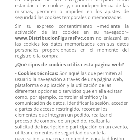
estándar a las cookies y, con independencia de las
mismas, permiten o impiden en los ajustes de
seguridad las cookies temporales o memorizadas.
Sin su expreso consentimiento –mediante la
activación de las cookies en su navegador–
www.DistribucionFigurasPvc.com
no enlazará en
las cookies los datos memorizados con sus datos
personales proporcionados en el momento del
registro o la compra.
¿Qué tipos de cookies utiliza esta página web?
- Cookies técnicas:
Son aquéllas que permiten al
usuario la navegación a través de una página web,
plataforma o aplicación y la utilización de las
LINCE
diferentes opciones o servicios que en ella existan
Referencia
14822
como, por ejemplo, controlar el tráfico y la
comunicación de datos, identificar la sesión, acceder
a partes de acceso restringido, recordar los
FIGURA LINCE SCHLEICH
elementos que integran un pedido, realizar el
El lince es fácilmente reconocible por los llamativos mechones de pelo
proceso de compra de un pedido, realizar la
en las orejas. Estos mechones no protegen al gato depredador del frío,
solicitud de inscripción o participación en un evento,
le sirven para oír mejor. Los linces que habitan en zonas más frías tiene
utilizar elementos de seguridad durante la
patas más grandes y almohadilladas. Igual que las raquetas, dichas
patas ayudan a los animales a no hundirse en la nieve.
navegación, almacenar contenidos para la difusión