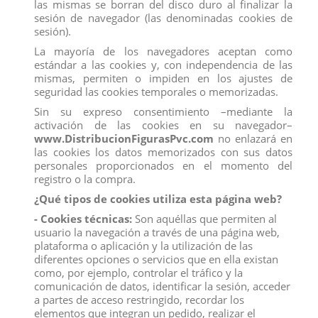
las mismas se borran del disco duro al finalizar la
sesión de navegador (las denominadas cookies de
sesión).
La mayoría de los navegadores aceptan como
estándar a las cookies y, con independencia de las
mismas, permiten o impiden en los ajustes de
seguridad las cookies temporales o memorizadas.
Sin su expreso consentimiento –mediante la
activación de las cookies en su navegador–
www.DistribucionFigurasPvc.com
no enlazará en
las cookies los datos memorizados con sus datos
personales proporcionados en el momento del
registro o la compra.
OSO POLAR
¿Qué tipos de cookies utiliza esta página web?
Marca:
Schleich
- Cookies técnicas:
Son aquéllas que permiten al
usuario la navegación a través de una página web,
Referencia
14800
plataforma o aplicación y la utilización de las
diferentes opciones o servicios que en ella existan
OSO POLAR SHCLEICH
como, por ejemplo, controlar el tráfico y la
El hábitat del oso polar es el Ártico. Aparte de las morsas y
comunicación de datos, identificar la sesión, acceder
los leones marinos, los distintos tipos de focas incluyen las
a partes de acceso restringido, recordar los
focas comunes.
elementos que integran un pedido, realizar el