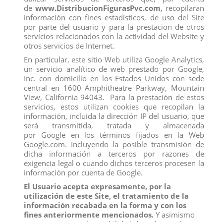
de
www.DistribucionFigurasPvc.com
, recopilaran
información con fines estadísticos, de uso del Site
Los clientes que adquirieron este producto también
por parte del usuario y para la prestacion de otros
compraron:
servicios relacionados con la actividad del Website y
otros servicios de Internet.
En particular, este sitio Web utiliza Google Analytics,
un servicio analítico de web prestado por Google,
Inc. con domicilio en los Estados Unidos con sede
central en 1600 Amphitheatre Parkway, Mountain
View, California 94043. Para la prestación de estos
servicios, estos utilizan cookies que recopilan la
información, incluida la dirección IP del usuario, que
será transmitida, tratada y almacenada
por Google en los términos fijados en la Web
Google.com. Incluyendo la posible transmisión de
dicha información a terceros por razones de
exigencia legal o cuando dichos terceros procesen la
información por cuenta de Google.
El Usuario acepta expresamente, por la
ORANGUTAN, LETRA L
10103 TORO BRAVO ENSABANADO
utilización de este Site, el tratamiento de la
EMBISTIENDO DEQUBE
View
información recabada en la forma y con los
View
fines anteriormente mencionados.
Y asimismo