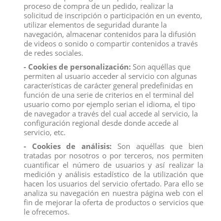
Dato divertido Bajo el pelaje, los osos polares tienen la piel
proceso de compra de un pedido, realizar la
negra. Esta piel atrae y conserva el calor del sol.
solicitud de inscripción o participación en un evento,
utilizar elementos de seguridad durante la
Medidas:
12,2 x 5,7 x 7,2cm (W x D x H)
navegación, almacenar contenidos para la difusión
Producto no recomendado para menores de 4 años.
de videos o sonido o compartir contenidos a través
de redes sociales.
- Cookies de personalización:
Son aquéllas que
figuras
distribución
empresa
catalogo
ventaalpormayor
mercado
permiten al usuario acceder al servicio con algunas
cofianza
características de carácter general predefinidas en
función de una serie de criterios en el terminal del
usuario como por ejemplo serian el idioma, el tipo
de navegador a través del cual accede al servicio, la
Descripción
configuración regional desde donde accede al
Detalles del producto
servicio, etc.
- Cookies de análisis:
Son aquéllas que bien
Reviews
(0)
tratadas por nosotros o por terceros, nos permiten
cuantificar el número de usuarios y así realizar la
OSO POLAR SHCLEICH
medición y análisis estadístico de la utilización que
El hábitat del oso polar es el Ártico. Aparte de las morsas y
hacen los usuarios del servicio ofertado. Para ello se
los leones marinos, los distintos tipos de focas incluyen las
analiza su navegación en nuestra página web con el
focas comunes.
fin de mejorar la oferta de productos o servicios que
le ofrecemos.
Dato divertido Bajo el pelaje, los osos polares tienen la piel
negra. Esta piel atrae y conserva el calor del sol.