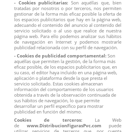
- Cookies publicitarias:
Son aquéllas que, bien
Medidas:
12,2 x 5,7 x 7,2cm (W x D x H)
tratadas por nosotros o por terceros, nos permiten
gestionar de la forma más eficaz posible la oferta de
Producto no recomendado para menores de 4 años.
los espacios publicitarios que hay en la página web,
Todos los productos de nuestro
catálogo
obtienen el certificado
adecuando el contenido del anuncio al contenido del
exigido por la U.E.
servicio solicitado o al uso que realice de nuestra
Compra
ahora y recíbelo en 24/48 horas en su establecimiento.
página web. Para ello podemos analizar sus hábitos
de navegación en Internet y podemos mostrarle
Recuerde que disponemos de un
chat
donde le atendemos
publicidad relacionada con su perfil de navegación.
personalmente, pregúntenos sus dudas.
Somos una
empresa
avalada por una gran
experiencia
en
- Cookies de publicidad comportamental:
Son
el
mercado
de
distribución
y
venta al por mayor
.
aquéllas que permiten la gestión, de la forma más
eficaz posible, de los espacios publicitarios que, en
Los mejores precios los encontrarás
su caso, el editor haya incluido en una página web,
en
www.distribucionfiguraspvc.com
, tu página de
confianza.
aplicación o plataforma desde la que presta el
servicio solicitado. Estas cookies almacenan
información del comportamiento de los usuarios
obtenida a través de la observación continuada de
Comentarios (0)
Calificación
sus hábitos de navegación, lo que permite
desarrollar un perfil específico para mostrar
No hay reseñas de clientes en este momento.
publicidad en función del mismo.
Cookies de terceros:
La Web
de
www.DistribucionFigurasPvc.com
puede
utilizar servicios de terceros que, por cuenta