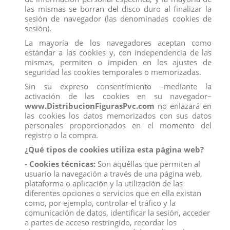
las mismas se borran del disco duro al finalizar la
sesión de navegador (las denominadas cookies de
sesión).
La mayoría de los navegadores aceptan como
estándar a las cookies y, con independencia de las
mismas, permiten o impiden en los ajustes de
seguridad las cookies temporales o memorizadas.
Sin su expreso consentimiento –mediante la
activación de las cookies en su navegador–
www.DistribucionFigurasPvc.com
no enlazará en
las cookies los datos memorizados con sus datos
personales proporcionados en el momento del
registro o la compra.
GALLO
¿Qué tipos de cookies utiliza esta página web?
- Cookies técnicas:
Son aquéllas que permiten al
Marca:
Schleich
usuario la navegación a través de una página web,
Referencia
13825
plataforma o aplicación y la utilización de las
diferentes opciones o servicios que en ella existan
FIGURA GALLO SCHLEICH
como, por ejemplo, controlar el tráfico y la
Todos los gallos y las gallinas tienen una cresta en la
comunicación de datos, identificar la sesión, acceder
cabeza compuesta por una protuberancia caruncular. Esta
a partes de acceso restringido, recordar los
es especialmente llamativa y grande en el caso de los