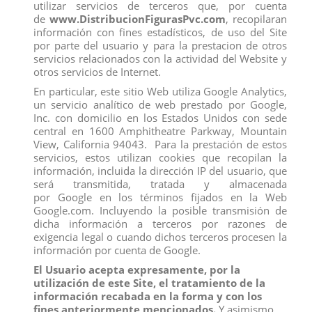
utilizar servicios de terceros que, por cuenta
de
www.DistribucionFigurasPvc.com
, recopilaran
información con fines estadísticos, de uso del Site
por parte del usuario y para la prestacion de otros
Los clientes que adquirieron este producto también
servicios relacionados con la actividad del Website y
compraron:
otros servicios de Internet.
En particular, este sitio Web utiliza Google Analytics,
un servicio analítico de web prestado por Google,
Inc. con domicilio en los Estados Unidos con sede
central en 1600 Amphitheatre Parkway, Mountain
View, California 94043. Para la prestación de estos
servicios, estos utilizan cookies que recopilan la
información, incluida la dirección IP del usuario, que
será transmitida, tratada y almacenada
por Google en los términos fijados en la Web
Google.com. Incluyendo la posible transmisión de
dicha información a terceros por razones de
exigencia legal o cuando dichos terceros procesen la
información por cuenta de Google.
El Usuario acepta expresamente, por la
utilización de este Site, el tratamiento de la
FIGURA REBECCA
FIGURA CAPITAN GARFIO
información recabada en la forma y con los
View
View
fines anteriormente mencionados.
Y asimismo