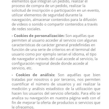
elementos que integran un pedido, realizar el
gallos. La más conocida es la cresta vertical dentada que
proceso de compra de un pedido, realizar la
parece fuego ardiendo. Sin embargo hay crestas con forma
solicitud de inscripción o participación en un evento,
de mariposa rosa y nuez.
utilizar elementos de seguridad durante la
navegación, almacenar contenidos para la difusión
Medidas:
2,8 x 6,2 x 6,6 cm.
de videos o sonido o compartir contenidos a través
Producto no recomendado para menores de 4 años.
de redes sociales.
- Cookies de personalización:
Son aquéllas que
permiten al usuario acceder al servicio con algunas
características de carácter general predefinidas en
función de una serie de criterios en el terminal del
usuario como por ejemplo serian el idioma, el tipo
Descripción
de navegador a través del cual accede al servicio, la
Detalles del producto
configuración regional desde donde accede al
servicio, etc.
Reviews
(0)
- Cookies de análisis:
Son aquéllas que bien
tratadas por nosotros o por terceros, nos permiten
FIGURA GALLO SCHLEICH
cuantificar el número de usuarios y así realizar la
Todos los gallos y las gallinas tienen una cresta en la
medición y análisis estadístico de la utilización que
cabeza compuesta por una protuberancia caruncular. Esta
hacen los usuarios del servicio ofertado. Para ello se
es especialmente llamativa y grande en el caso de los
analiza su navegación en nuestra página web con el
gallos. La más conocida es la cresta vertical dentada que
fin de mejorar la oferta de productos o servicios que
parece fuego ardiendo. Sin embargo hay crestas con forma
le ofrecemos.