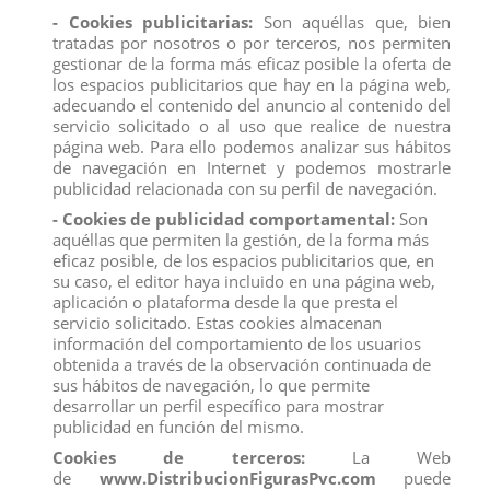
de mariposa rosa y nuez.
- Cookies publicitarias:
Son aquéllas que, bien
Medidas:
2,8 x 6,2 x 6,6 cm.
tratadas por nosotros o por terceros, nos permiten
Producto no recomendado para menores de 4 años.
gestionar de la forma más eficaz posible la oferta de
los espacios publicitarios que hay en la página web,
Todos los productos de nuestro
catálogo
obtienen el certificado
adecuando el contenido del anuncio al contenido del
exigido por la U.E.
servicio solicitado o al uso que realice de nuestra
Compra
ahora y recíbelo en 24/48 horas en su establecimiento.
página web. Para ello podemos analizar sus hábitos
Recuerde que disponemos de un
chat
donde le atendemos
de navegación en Internet y podemos mostrarle
personalmente, pregúntenos sus dudas.
publicidad relacionada con su perfil de navegación.
Somos una
empresa
avalada por una gran
experiencia
en
- Cookies de publicidad comportamental:
Son
el
mercado
de
distribución
y
venta al por mayor
.
aquéllas que permiten la gestión, de la forma más
eficaz posible, de los espacios publicitarios que, en
su caso, el editor haya incluido en una página web,
Los mejores precios los encontrarás
en
www.distribucionfiguraspvc.com
, tu página de
confianza.
aplicación o plataforma desde la que presta el
servicio solicitado. Estas cookies almacenan
información del comportamiento de los usuarios
obtenida a través de la observación continuada de
Comentarios (0)
Calificación
sus hábitos de navegación, lo que permite
desarrollar un perfil específico para mostrar
publicidad en función del mismo.
No hay reseñas de clientes en este momento.
Cookies de terceros:
La Web
de
www.DistribucionFigurasPvc.com
puede