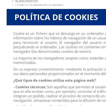
BLANCANIEVES
LA BELLA DURMIENTE (AURORA)
SIRENITA
POLÍTICA DE COOKIES
VAIANA
ALADIN - JAZMÍN
BRAVE
UP
CLÁSICOS DISNEY
Cookie es un fichero que se descarga en su ordenador 
MICKEY-MINNIE MOUSE HOUSE &
información sobre los hábitos de navegación de un usuar
COMPANY
para reconocer al usuario. El navegador del usuario
REY LEÓN
perjudicando al ordenador. Las cookies no contienen ning
TOY STORY
navegador (las denominadas cookies de sesión).
PETER PAN & CAMPANILLA
La mayoría de los navegadores aceptan como estándar a 
RAYA Y EL ÚLTIMO DRAGÓN
memorizadas.
ALICIA EN EL PAÍS DE LAS MARAVILLAS
F
TIANA Y EL SAPO
Sin su expreso consentimiento –mediante la activación 
EL LIBRO DE LA SELVA
sus datos personales proporcionados en el momento del 
101 DÁLMATAS
¿Qué tipos de cookies utiliza esta página web?
WINNIE THE POHH
- Cookies técnicas:
Son aquéllas que permiten al usuario 
MICKEY Y LOS SÚPER PILOTOS
que en ella existan como, por ejemplo, controlar el tráfi
VAMPIRINA
integran un pedido, realizar el proceso de compra de un p
ELENA DE AVALOR
navegación, almacenar contenidos para la difusión de vid
LOS INCREÍBLES
LA PRINCESA SOFÍA