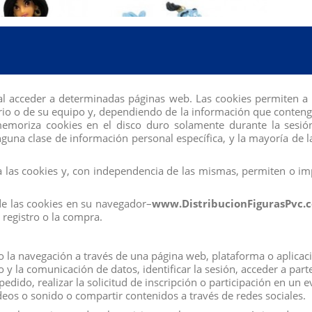
al acceder a determinadas páginas web. Las cookies permiten a 
io o de su equipo y, dependiendo de la información que contengan
 memoriza cookies en el disco duro solamente durante la se
una clase de información personal específica, y la mayoría de la
las cookies y, con independencia de las mismas, permiten o imp
IGURA JASMIN
FIGURA GENIO
de las cookies en su navegador–
www.DistribucionFigurasPvc.
View
View
registro o la compra.
la navegación a través de una página web, plataforma o aplicación
co y la comunicación de datos, identificar la sesión, acceder a par
edido, realizar la solicitud de inscripción o participación en un 
eos o sonido o compartir contenidos a través de redes sociales.