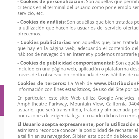
- Cookies de personalización:
Son aquéllas que permiten
NEMO
criterios en el terminal del usuario como por ejemplo ser
JAKE EL PIRATA
servicio, etc.
MONSTRUOS S.A.
- Cookies de análisis:
Son aquéllas que bien tratadas por
CARS 2 RAYO MACQUEEN & COMPANY
la utilización que hacen los usuarios del servicio ofert
CAMPANILLA INVIERNO & PERIWINKLE- EL
ofrecemos.
SECRETO DE LAS HADAS
MULAN
- Cookies publicitarias:
Son aquéllas que, bien tratadas
ANIMALES DE FANTASIA
que hay en la página web, adecuando el contenido del a
CABALLOS
hábitos de navegación en Internet y podemos mostrarle p
MARVEL
- Cookies de publicidad comportamental:
Son aquélla
WISH
incluido en una página web, aplicación o plataforma desd
SUPERHEROES
través de la observación continuada de sus hábitos de na
Cookies de terceros:
La Web de
www.DistribucionF
información con fines estadísticos, de uso del Site por pa
Suscríbete a nuestro boletín
En particular, este sitio Web utiliza Google Analytic
Amphitheatre Parkway, Mountain View, California 94043. 
usuario, que será transmitida, tratada y almacenada po
por razones de exigencia legal o cuando dichos terceros
El Usuario acepta expresamente, por la utilización 
asimismo reconoce conocer la posibilidad de rechazar el
Información
a tal fin en su navegador. Si bien esta opción de bloque