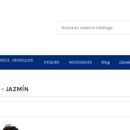
EELS , VEHICULOS
DEQUBE
NOVEDADES
Blog
¿Quié
 - JAZMÍN