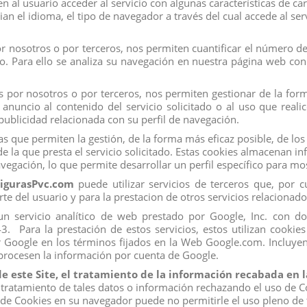
 al usuario acceder al servicio con algunas características de ca
ian el idioma, el tipo de navegador a través del cual accede al se
 nosotros o por terceros, nos permiten cuantificar el número de u
ado. Para ello se analiza su navegación en nuestra página web con 
 por nosotros o por terceros, nos permiten gestionar de la forma
nuncio al contenido del servicio solicitado o al uso que real
ublicidad relacionada con su perfil de navegación.
s que permiten la gestión, de la forma más eficaz posible, de los 
e la que presta el servicio solicitado. Estas cookies almacenan 
vegación, lo que permite desarrollar un perfil específico para m
igurasPvc.com
puede utilizar servicios de terceros que, por 
rte del usuario y para la prestacion de otros servicios relacionado
s, un servicio analítico de web prestado por Google, Inc. con 
Para la prestación de estos servicios, estos utilizan cookies 
r Google en los términos fijados en la Web Google.com. Incluyen
 procesen la información por cuenta de Google.
de este Site, el tratamiento de la información recabada en
 tratamiento de tales datos o información rechazando el uso de C
Mi Cuenta
o de Cookies en su navegador puede no permitirle el uso pleno de 